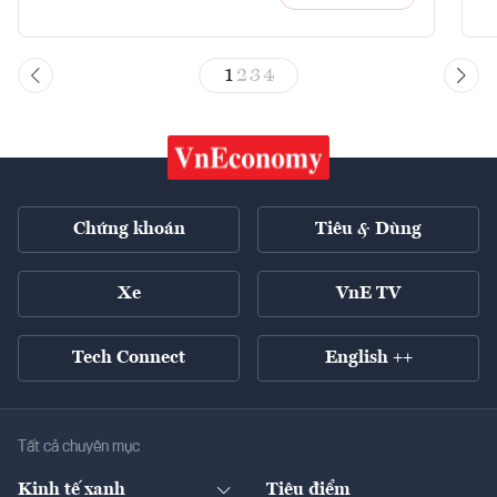
1
2
3
4
Chứng khoán
Tiêu & Dùng
Xe
VnE TV
Tech Connect
English ++
Tất cả chuyên mục
Kinh tế xanh
Tiêu điểm