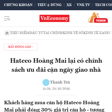
CHỨNG KHOÁN
TIÊU & DÙNG
XE
VNE TV
TECH CO
TIÊU ĐIỂM
ĐẦU TƯ
TÀI CHÍNH
KINH TẾ SỐ
KINH TẾ XANH
BẤT ĐỘNG SẢN
Hateco Hoàng Mai lại có chính
sách ưu đãi cận ngày giao nhà
Thanh Trà
11:35, 25/10/2016
Khách hàng mua căn hộ Hateco Hoàng
Mai phải đóng 30% giá trị căn hộ - tương