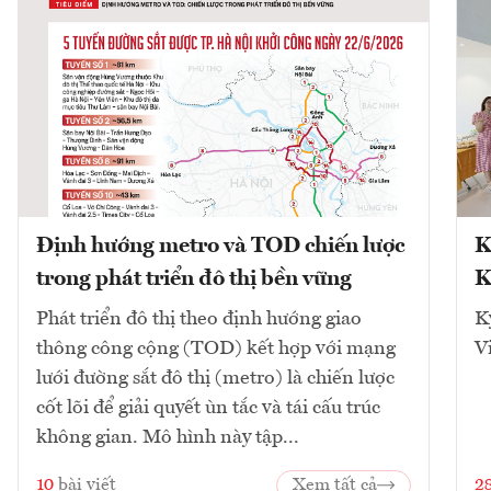
Định hướng metro và TOD chiến lược
K
trong phát triển đô thị bền vững
K
Phát triển đô thị theo định hướng giao
K
thông công cộng (TOD) kết hợp với mạng
V
lưới đường sắt đô thị (metro) là chiến lược
cốt lõi để giải quyết ùn tắc và tái cấu trúc
không gian. Mô hình này tập...
10
bài viết
Xem tất cả
2