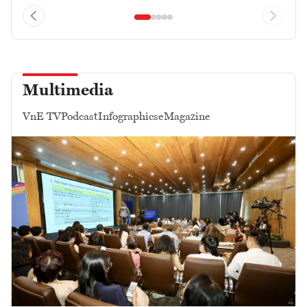
Multimedia
VnE TV
Podcast
Infographics
eMagazine