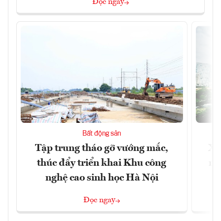
Đọc ngay
Bất động sản
Tập trung tháo gỡ vướng mắc,
Xâ
thúc đẩy triển khai Khu công
nâ
nghệ cao sinh học Hà Nội
Đọc ngay