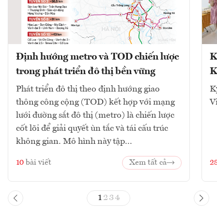
Định hướng metro và TOD chiến lược
K
trong phát triển đô thị bền vững
K
Phát triển đô thị theo định hướng giao
K
thông công cộng (TOD) kết hợp với mạng
V
lưới đường sắt đô thị (metro) là chiến lược
cốt lõi để giải quyết ùn tắc và tái cấu trúc
không gian. Mô hình này tập...
10
bài viết
Xem tất cả
2
1
2
3
4