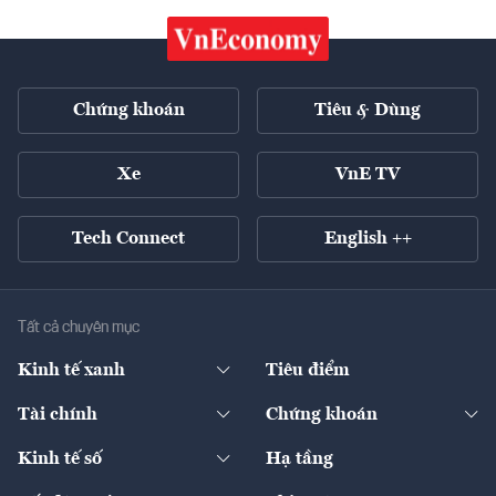
Chứng khoán
Tiêu & Dùng
Xe
VnE TV
Tech Connect
English ++
Tất cả chuyên mục
Kinh tế xanh
Tiêu điểm
Chuyển động xanh
Tài chính
Chứng khoán
Pháp lý
Ngân hàng
Doanh nghiệp niêm yết
Kinh tế số
Hạ tầng
Thương hiệu xanh
Thị trường vốn
Thị trường
Sản phẩm - Thị trường