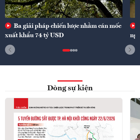
Ba giải pháp chiến lược nhằm cán mốc
xuất khẩu 74 tỷ USD
ngu
Dòng sự kiện