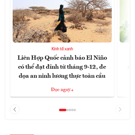
Kinh tế xanh
Liên Hợp Quốc cảnh báo El Niño
M
có thể đạt đỉnh từ tháng 9-12, đe
ng
dọa an ninh lương thực toàn cầu
Đọc ngay