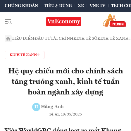
CHỨNG KHOÁN
TIÊU & DÙNG
XE
VNE TV
TECH CO
TIÊU ĐIỂM
ĐẦU TƯ
TÀI CHÍNH
KINH TẾ SỐ
KINH TẾ XANH
KINH TẾ XANH
Hệ quy chiếu mới cho chính sách
tăng trưởng xanh, kinh tế tuần
hoàn ngành xây dựng
Hằng Anh
H
14:41, 13/05/2025
Việc WorldGBC đồng loạt ra mắt Khung