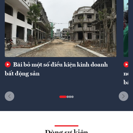
Bãi bỏ một số điều kiện kinh doanh
bất động sản
nôn
bất
Dòng sự kiện