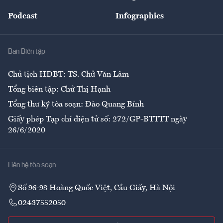
Đẹp +
An sinh
Podcast
Infographics
Giải trí
Y tế
Nhà
Ban Biên tập
Ẩm thực
Chủ tịch HĐBT: TS. Chử Văn Lâm
Tổng biên tập: Chử Thị Hạnh
Tổng thư ký tòa soạn: Đào Quang Bính
Giấy phép Tạp chí điện tử số: 272/GP-BTTTT ngày
26/6/2020
Liên hệ tòa soạn
Số 96-98 Hoàng Quốc Việt, Cầu Giấy, Hà Nội
02437552050