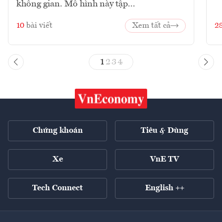
không gian. Mô hình này tập...
10
bài viết
Xem tất cả
2
1
2
3
4
Chứng khoán
Tiêu & Dùng
Xe
VnE TV
Tech Connect
English ++