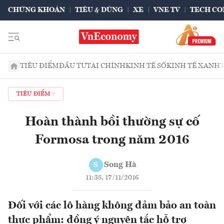
CHỨNG KHOÁN
TIÊU & DÙNG
XE
VNE TV
TECH CO
TIÊU ĐIỂM
ĐẦU TƯ
TÀI CHÍNH
KINH TẾ SỐ
KINH TẾ XANH
TIÊU ĐIỂM
Hoàn thành bồi thường sự cố
Formosa trong năm 2016
Song Hà
S
11:38, 17/11/2016
Đối với các lô hàng không đảm bảo an toàn
thực phẩm: đồng ý nguyên tắc hỗ trợ