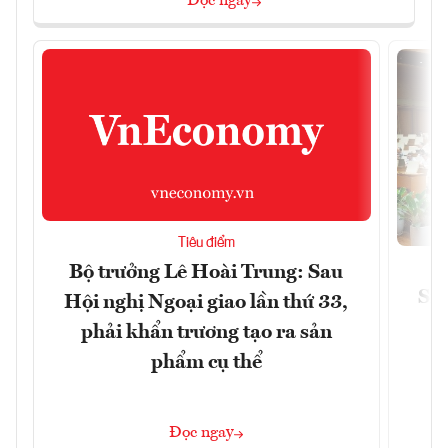
Đọc ngay
Tiêu điểm
Bộ trưởng Lê Hoài Trung: Sau
Siế
Hội nghị Ngoại giao lần thứ 33,
phải khẩn trương tạo ra sản
phẩm cụ thể
Đọc ngay