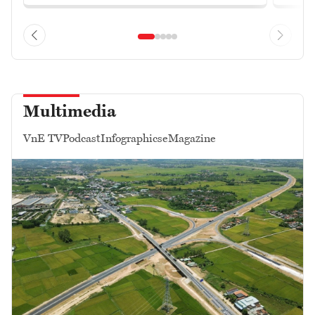
Multimedia
VnE TV
Podcast
Infographics
eMagazine