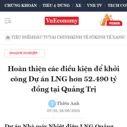
CHỨNG KHOÁN
TIÊU & DÙNG
XE
VNE TV
TECH CO
TIÊU ĐIỂM
ĐẦU TƯ
TÀI CHÍNH
KINH TẾ SỐ
KINH TẾ XANH
DOANH NGHIỆP
Hoàn thiện các điều kiện để khởi
công Dự án LNG hơn 52.490 tỷ
đồng tại Quảng Trị
Thiên Anh
T
07:28, 26/09/2025
Dự án Nhà máy Nhiệt điện LNG Quảng