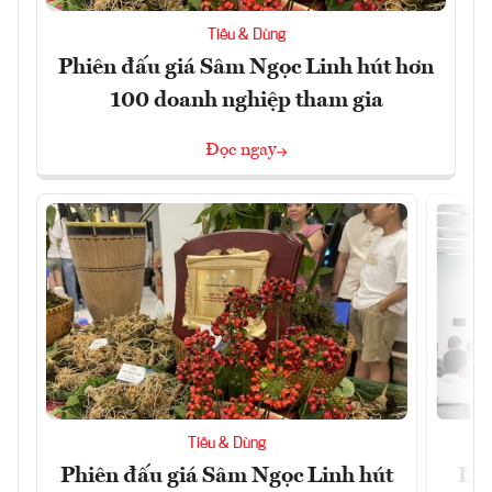
Tiêu & Dùng
Phiên đấu giá Sâm Ngọc Linh hút hơn
100 doanh nghiệp tham gia
Đọc ngay
Tiêu & Dùng
Phiên đấu giá Sâm Ngọc Linh hút
Làm