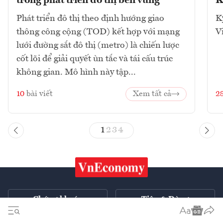
trong phát triển đô thị bền vững
K
Phát triển đô thị theo định hướng giao
K
thông công cộng (TOD) kết hợp với mạng
V
lưới đường sắt đô thị (metro) là chiến lược
cốt lõi để giải quyết ùn tắc và tái cấu trúc
không gian. Mô hình này tập...
10
bài viết
Xem tất cả
2
1
2
3
4
Chứng khoán
Tiêu & Dùng