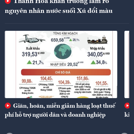
Thanh Hóa khẩn trương làm rõ
nguyên nhân nước suối Xú đổi màu
Giãn, hoãn, miễn giảm hàng loạt thuế
phí hỗ trợ người dân và doanh nghiệp
kin