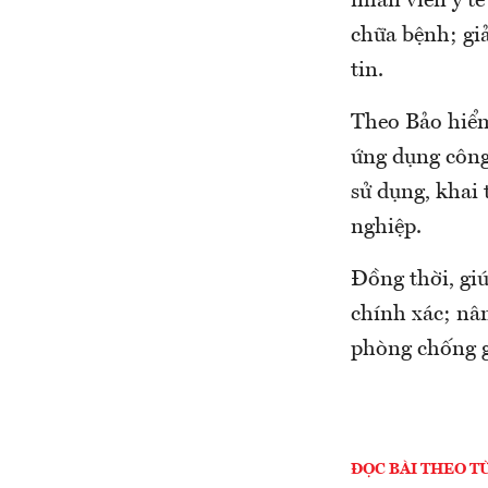
nhân viên y tế
chữa bệnh; giả
tin.
Theo Bảo hiểm
ứng dụng công 
sử dụng, khai
nghiệp.
Đồng thời, giú
chính xác; nân
phòng chống gi
ĐỌC BÀI THEO T