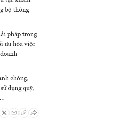
thủ tục khám
ng bộ thông
iải pháp trong
i ưu hóa việc
, doanh
hanh chóng,
 sử dụng quỹ,
ế…