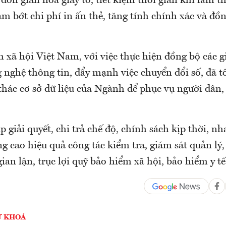
 đơn giản hóa giấy tờ, tiết kiệm thời gian khi làm 
m bớt chi phí in ấn thẻ, tăng tính chính xác và đồ
 xã hội Việt Nam, với việc thực hiện đồng bộ các g
nghệ thông tin, đẩy mạnh việc chuyển đổi số, đã tố
 thác cơ sở dữ liệu của Ngành để phục vụ người dân
p giải quyết, chi trả chế độ, chính sách kịp thời, n
g cao hiệu quả công tác kiểm tra, giám sát quản lý,
an lận, trục lợi quỹ bảo hiểm xã hội, bảo hiểm y t
Ừ KHOÁ