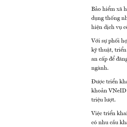
Bảo hiểm xã hộ
dụng thống nh
hiện dịch vụ 
Với sự phối h
kỹ thuật, triể
an cấp để đăn
ngành.
Được triển kha
khoản VNeID 
triệu lượt.
Việc triển kha
có nhu cầu kha