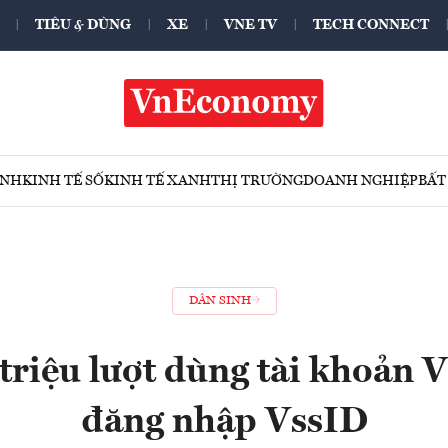
TIÊU & DÙNG
XE
VNE TV
TECH CONNECT
ÍNH
KINH TẾ SỐ
KINH TẾ XANH
THỊ TRƯỜNG
DOANH NGHIỆP
BẤT
DÂN SINH
triệu lượt dùng tài khoản 
đăng nhập VssID