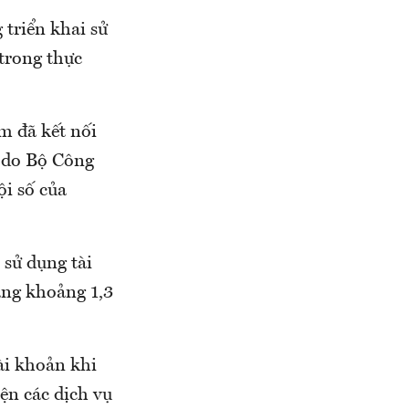
 triển khai sử
trong thực
m đã kết nối
a do Bộ Công
i số của
 sử dụng tài
ng khoảng 1,3
ài khoản khi
iện các dịch vụ