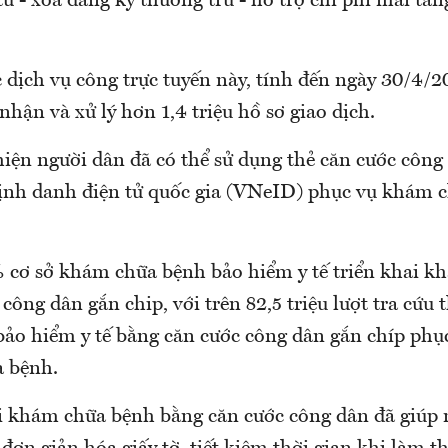
ử - xóa đăng ký thường trú - hỗ trợ chi phí mai tán
 dịch vụ công trực tuyến này, tính đến ngày 30/4/2
nhận và xử lý hơn 1,4 triệu hồ sơ giao dịch.
hiện người dân đã có thể sử dụng thẻ căn cước công
ịnh danh điện tử quốc gia (VNeID) phục vụ khám 
 cơ sở khám chữa bệnh bảo hiểm y tế triển khai 
công dân gắn chip, với trên 82,5 triệu lượt tra cứu
 bảo hiểm y tế bằng căn cước công dân gắn chíp phụ
 bệnh.
ai khám chữa bệnh bằng căn cước công dân đã giúp 