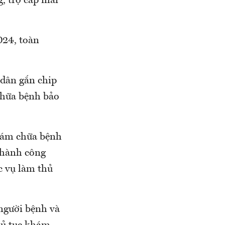
g, trợ cấp mai
024, toàn
 dân gắn chip
chữa bệnh bảo
khám chữa bệnh
 thành công
c vụ làm thủ
người bệnh và