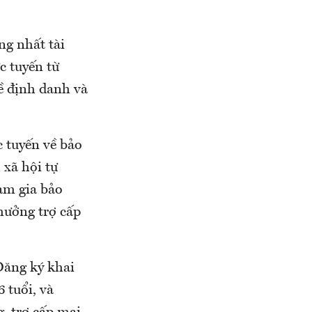
ng nhất tài
c tuyến từ
ề định danh và
c tuyến về bảo
 xã hội tự
ham gia bảo
hưởng trợ cấp
Đăng ký khai
 tuổi, và