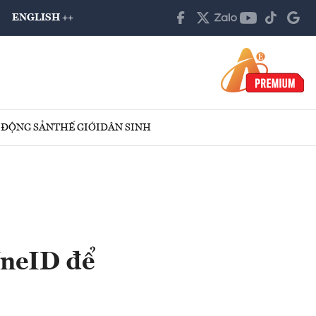
ENGLISH ++
 ĐỘNG SẢN
THẾ GIỚI
DÂN SINH
VneID để