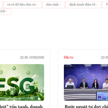
cơ sở dữ liệu dân cư
dân sinh
định danh điện tử
V
sID
Đầu tư
22:38, 07/08/2026
22:3
hút" vốn xanh, doanh
Bước ngoặt tư duy chi