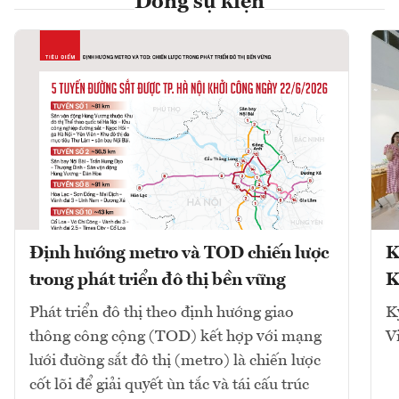
Dòng sự kiện
Định hướng metro và TOD chiến lược
K
trong phát triển đô thị bền vững
K
Phát triển đô thị theo định hướng giao
K
thông công cộng (TOD) kết hợp với mạng
V
lưới đường sắt đô thị (metro) là chiến lược
cốt lõi để giải quyết ùn tắc và tái cấu trúc