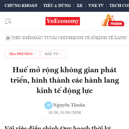
CHỨNG KHOÁN
TIÊU & DÙNG
XE
VNE TV
TECH CO
TIÊU ĐIỂM
ĐẦU TƯ
TÀI CHÍNH
KINH TẾ SỐ
KINH TẾ XANH
ĐỊA PHƯƠNG
ĐẦU TƯ
Huế mở rộng không gian phát
triển, hình thành các hành lang
kinh tế động lực
Nguyễn Thuấn
N
10:26, 31/05/2026
Với việc điều chỉnh Quy hoạch thời kỳ