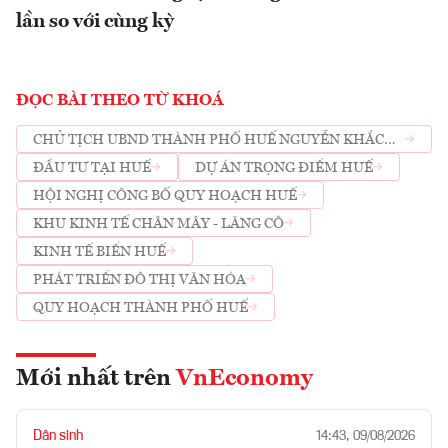
lần so với cùng kỳ
ĐỌC BÀI THEO TỪ KHOÁ
CHỦ TỊCH UBND THÀNH PHỐ HUẾ NGUYỄN KHẮC
TOÀN
ĐẦU TƯ TẠI HUẾ
DỰ ÁN TRỌNG ĐIỂM HUẾ
HỘI NGHỊ CÔNG BỐ QUY HOẠCH HUẾ
KHU KINH TẾ CHÂN MÂY - LĂNG CÔ
KINH TẾ BIỂN HUẾ
PHÁT TRIỂN ĐÔ THỊ VĂN HÓA
QUY HOẠCH THÀNH PHỐ HUẾ
Mới nhất trên
VnEconomy
Dân sinh
14:43, 09/08/2026