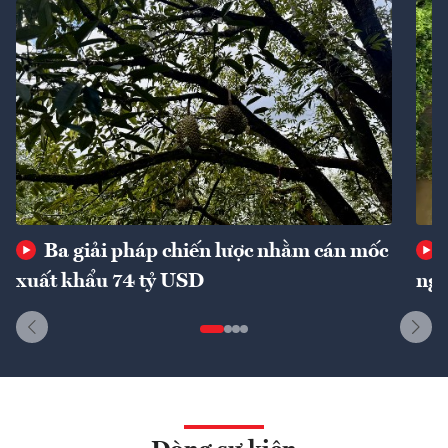
Ba giải pháp chiến lược nhằm cán mốc
xuất khẩu 74 tỷ USD
ngu