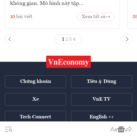
không gian. Mô hình này tập...
10
bài viết
Xem tất cả
2
1
2
3
4
Chứng khoán
Tiêu & Dùng
Xe
VnE TV
Tech Connect
English ++