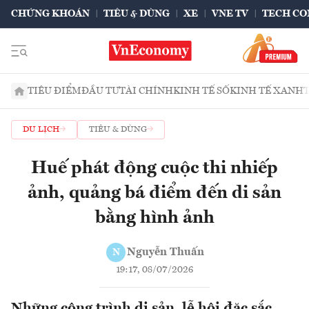
CHỨNG KHOÁN
TIÊU & DÙNG
XE
VNE TV
TECH CO
TIÊU ĐIỂM
ĐẦU TƯ
TÀI CHÍNH
KINH TẾ SỐ
KINH TẾ XANH
DU LỊCH
TIÊU & DÙNG
Huế phát động cuộc thi nhiếp
ảnh, quảng bá điểm đến di sản
bằng hình ảnh
Nguyễn Thuấn
N
19:17, 08/07/2026
Những công trình di sản, lễ hội đặc sắc,