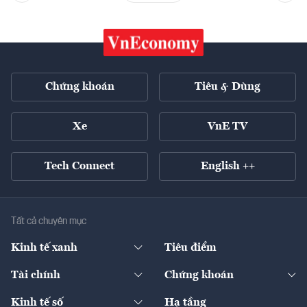
Chứng khoán
Tiêu & Dùng
Xe
VnE TV
Tech Connect
English ++
Tất cả chuyên mục
Kinh tế xanh
Tiêu điểm
Chuyển động xanh
Tài chính
Chứng khoán
Pháp lý
Ngân hàng
Doanh nghiệp niêm yết
Kinh tế số
Hạ tầng