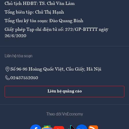
Chủ tịch HĐBT: TS. Chử Văn Lâm
Tổng biên tập: Chử Thị Hạnh
Tổng thư ký tòa soạn: Đào Quang Bính
Giấy phép Tạp chí điện tử số: 272/GP-BTTTT ngày
26/6/2020
Liên hệ tòa soạn
Số 96-98 Hoàng Quốc Việt, Cầu Giấy, Hà Nội
02437552050
Liên hệ quảng cáo
Theo dõi VnEconomy