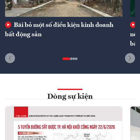
Bãi bỏ một số điều kiện kinh doanh
bất động sản
nôn
bất
Dòng sự kiện