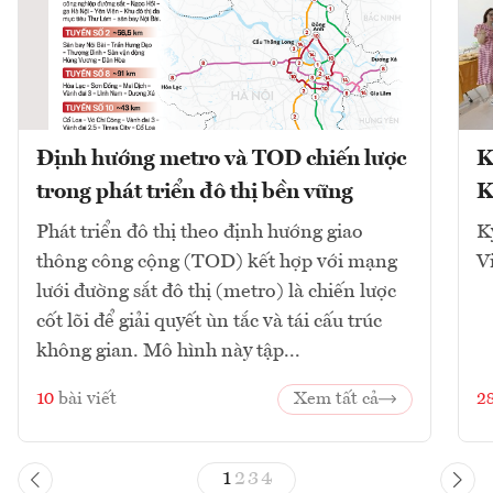
Định hướng metro và TOD chiến lược
K
trong phát triển đô thị bền vững
K
Phát triển đô thị theo định hướng giao
K
thông công cộng (TOD) kết hợp với mạng
V
lưới đường sắt đô thị (metro) là chiến lược
cốt lõi để giải quyết ùn tắc và tái cấu trúc
không gian. Mô hình này tập...
10
bài viết
Xem tất cả
2
1
2
3
4