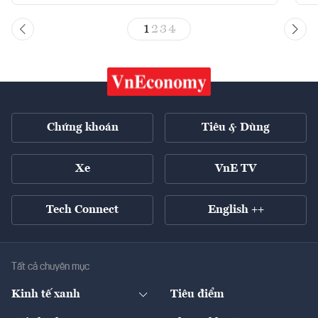
1
2
3
4
Chứng khoán
Tiêu & Dùng
Xe
VnE TV
Tech Connect
English ++
Tất cả chuyên mục
Kinh tế xanh
Tiêu điểm
Chuyển động xanh