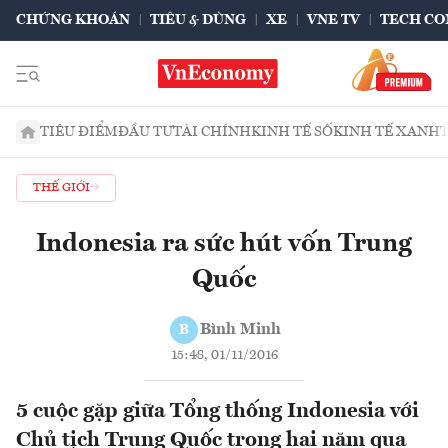
CHỨNG KHOÁN
TIÊU & DÙNG
XE
VNE TV
TECH CO
TIÊU ĐIỂM
ĐẦU TƯ
TÀI CHÍNH
KINH TẾ SỐ
KINH TẾ XANH
THẾ GIỚI
Indonesia ra sức hút vốn Trung
Quốc
Bình Minh
B
15:48, 01/11/2016
5 cuộc gặp giữa Tổng thống Indonesia với
Chủ tịch Trung Quốc trong hai năm qua