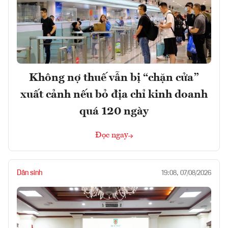
Không nợ thuế vẫn bị “chặn cửa”
xuất cảnh nếu bỏ địa chỉ kinh doanh
quá 120 ngày
Đọc ngay
Dân sinh
19:08, 07/08/2026