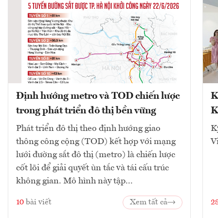
Định hướng metro và TOD chiến lược
K
trong phát triển đô thị bền vững
K
Phát triển đô thị theo định hướng giao
K
thông công cộng (TOD) kết hợp với mạng
V
lưới đường sắt đô thị (metro) là chiến lược
cốt lõi để giải quyết ùn tắc và tái cấu trúc
không gian. Mô hình này tập...
10
bài viết
Xem tất cả
2