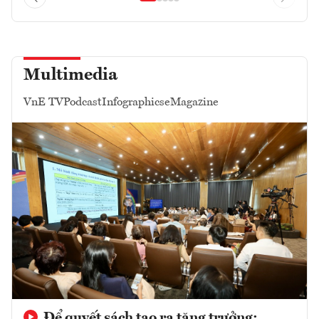
Multimedia
VnE TV
Podcast
Infographics
eMagazine
Để quyết sách tạo ra tăng trưởng: