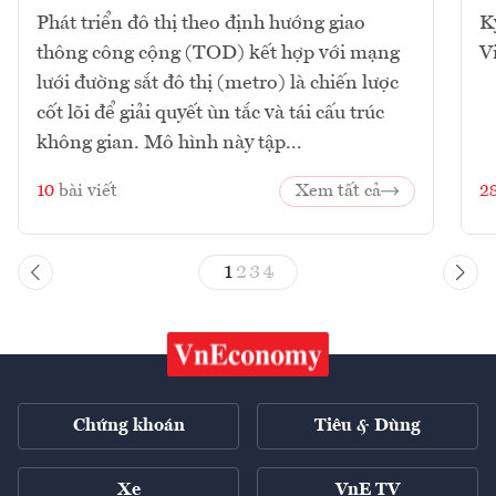
Phát triển đô thị theo định hướng giao
K
thông công cộng (TOD) kết hợp với mạng
V
lưới đường sắt đô thị (metro) là chiến lược
cốt lõi để giải quyết ùn tắc và tái cấu trúc
không gian. Mô hình này tập...
10
bài viết
Xem tất cả
2
1
2
3
4
Chứng khoán
Tiêu & Dùng
Xe
VnE TV