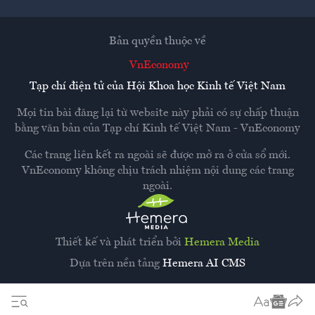
Bản quyền thuộc về
VnEconomy
Tạp chí điện tử của Hội Khoa học Kinh tế Việt Nam
Mọi tin bài đăng lại từ website này phải có sự chấp thuận
bằng văn bản của
Tạp chí Kinh tế Việt Nam - VnEconomy
Các trang liên kết ra ngoài sẽ được mở ra ở cửa sổ mới.
VnEconomy không chịu trách nhiệm nội dung các trang
ngoài.
Thiết kế và phát triển bởi
Hemera Media
Dựa trên nền tảng
Hemera AI CMS