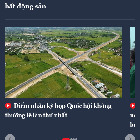
bất động sản
Điểm nhấn kỳ họp Quốc hội không
thường lệ lần thứ nhất
nôn
bất