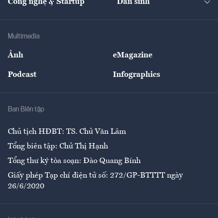
Công nghệ & Startup
Dân sinh
Tư vấn
Nông sản
Doanh nhân
Tư vấn Tiêu & Dùng
Infographics
Hạ tầng
Sức khỏe
Khung pháp lý
Doanh nghiệp
Địa phương
Thị trường
Bảo hiểm
Multimedia
Sự kiện
Nhân lực
Ảnh
eMagazine
Đẹp +
An sinh
Podcast
Infographics
Giải trí
Y tế
Nhà
Ban Biên tập
Ẩm thực
Chủ tịch HĐBT: TS. Chử Văn Lâm
Tổng biên tập: Chử Thị Hạnh
Tổng thư ký tòa soạn: Đào Quang Bính
Giấy phép Tạp chí điện tử số: 272/GP-BTTTT ngày
26/6/2020