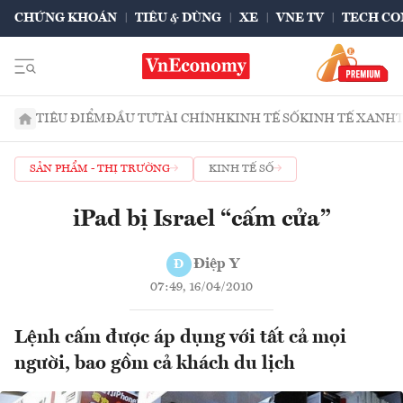
CHỨNG KHOÁN
TIÊU & DÙNG
XE
VNE TV
TECH CO
TIÊU ĐIỂM
ĐẦU TƯ
TÀI CHÍNH
KINH TẾ SỐ
KINH TẾ XANH
SẢN PHẨM - THỊ TRƯỜNG
KINH TẾ SỐ
iPad bị Israel “cấm cửa”
Điệp Y
Đ
07:49, 16/04/2010
Lệnh cấm được áp dụng với tất cả mọi
người, bao gồm cả khách du lịch