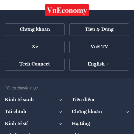
Chứng khoán
Tiêu & Dùng
Xe
VnE TV
Tech Connect
English ++
Tất cả chuyên mục
Kinh tế xanh
Tiêu điểm
Chuyển động xanh
Tài chính
Chứng khoán
Pháp lý
Ngân hàng
Doanh nghiệp niêm yết
Kinh tế số
Hạ tầng
Thương hiệu xanh
Thị trường vốn
Thị trường
Sản phẩm - Thị trường