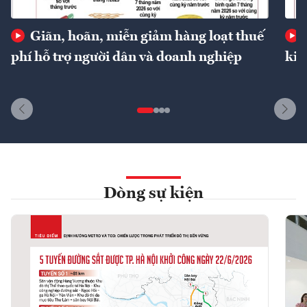
Giãn, hoãn, miễn giảm hàng loạt thuế
phí hỗ trợ người dân và doanh nghiệp
kin
Dòng sự kiện