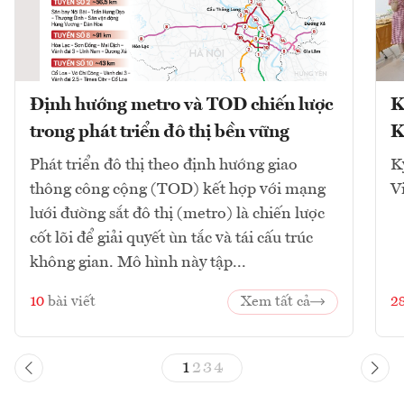
Định hướng metro và TOD chiến lược
K
trong phát triển đô thị bền vững
K
Phát triển đô thị theo định hướng giao
K
thông công cộng (TOD) kết hợp với mạng
V
lưới đường sắt đô thị (metro) là chiến lược
cốt lõi để giải quyết ùn tắc và tái cấu trúc
không gian. Mô hình này tập...
10
bài viết
Xem tất cả
2
1
2
3
4