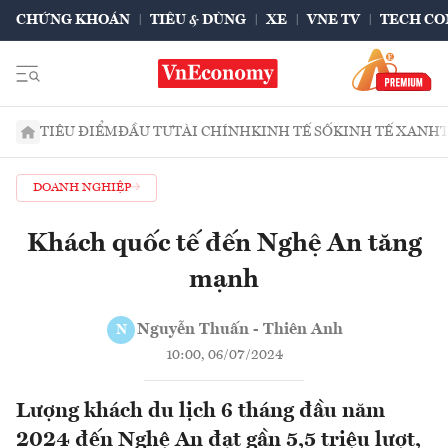
CHỨNG KHOÁN
TIÊU & DÙNG
XE
VNE TV
TECH CO
TIÊU ĐIỂM
ĐẦU TƯ
TÀI CHÍNH
KINH TẾ SỐ
KINH TẾ XANH
DOANH NGHIỆP
Khách quốc tế đến Nghệ An tăng
mạnh
Nguyễn Thuấn - Thiên Anh
N
10:00, 06/07/2024
Lượng khách du lịch 6 tháng đầu năm
2024 đến Nghệ An đạt gần 5,5 triệu lượt,