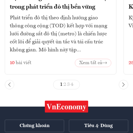
trong phát triển đô thị bền vững
K
Phát triển đô thị theo định hướng giao
K
thông công cộng (TOD) kết hợp với mạng
V
lưới đường sắt đô thị (metro) là chiến lược
cốt lõi để giải quyết ùn tắc và tái cấu trúc
không gian. Mô hình này tập...
10
bài viết
Xem tất cả
2
1
2
3
4
Chứng khoán
Tiêu & Dùng