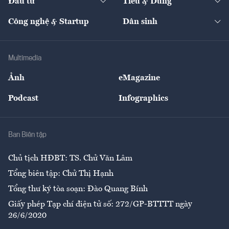
Đầu tư
Tiêu & Dùng
Quản trị số
Cafe BĐS
Thị trường
Kinh doanh
Kết nối
Tạp chí kinh tế Việt Nam
eMagazine
Nhà đầu tư
Du lịch
Công nghệ & Startup
Dân sinh
Tư vấn
Nông sản
Doanh nhân
Tư vấn Tiêu & Dùng
Infographics
Hạ tầng
Sức khỏe
Khung pháp lý
Doanh nghiệp
Địa phương
Thị trường
Bảo hiểm
Multimedia
Sự kiện
Nhân lực
Ảnh
eMagazine
Đẹp +
An sinh
Podcast
Infographics
Giải trí
Y tế
Nhà
Ban Biên tập
Ẩm thực
Chủ tịch HĐBT: TS. Chử Văn Lâm
Tổng biên tập: Chử Thị Hạnh
Tổng thư ký tòa soạn: Đào Quang Bính
Giấy phép Tạp chí điện tử số: 272/GP-BTTTT ngày
26/6/2020