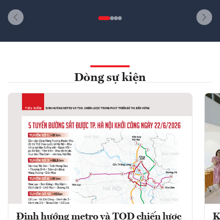
Dòng sự kiện
Định hướng metro và TOD chiến lược
K