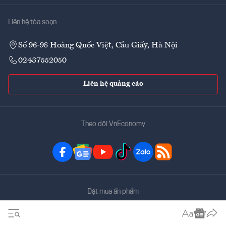
Liên hệ tòa soạn
Số 96-98 Hoàng Quốc Việt, Cầu Giấy, Hà Nội
02437552050
Liên hệ quảng cáo
Theo dõi VnEconomy
Đặt mua ấn phẩm