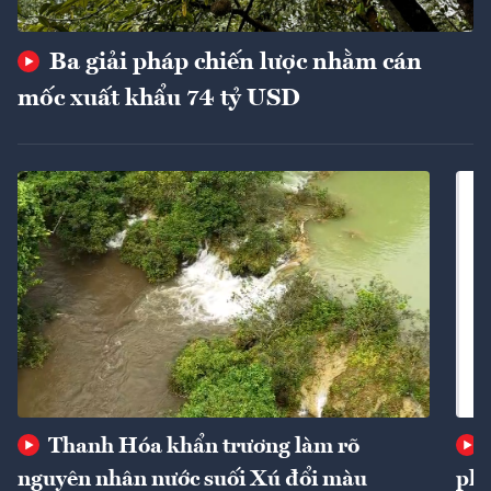
Ba giải pháp chiến lược nhằm cán
mốc xuất khẩu 74 tỷ USD
Thanh Hóa khẩn trương làm rõ
nguyên nhân nước suối Xú đổi màu
phí