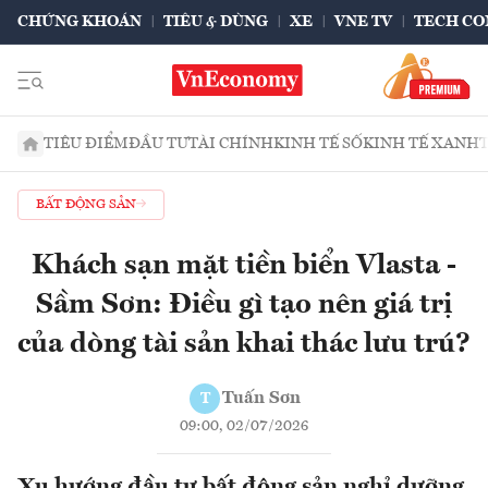
CHỨNG KHOÁN
TIÊU & DÙNG
XE
VNE TV
TECH CO
TIÊU ĐIỂM
ĐẦU TƯ
TÀI CHÍNH
KINH TẾ SỐ
KINH TẾ XANH
BẤT ĐỘNG SẢN
Khách sạn mặt tiền biển Vlasta -
Sầm Sơn: Điều gì tạo nên giá trị
của dòng tài sản khai thác lưu trú?
Tuấn Sơn
T
09:00, 02/07/2026
Xu hướng đầu tư bất động sản nghỉ dưỡng