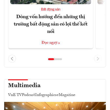
Bất động sản
Dòng vốn hướng đến những thị
Tậ
trường bất động sản có lợi thế kết
t
nối
Đọc ngay
Multimedia
VnE TV
Podcast
Infographics
eMagazine