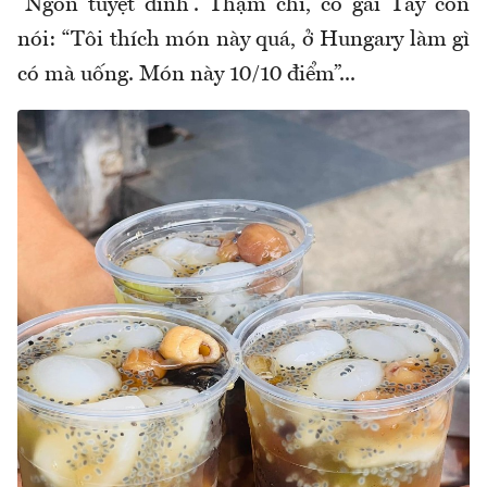
“Ngon tuyệt đỉnh”. Thậm chí, cô gái Tây còn
nói: “Tôi thích món này quá, ở Hungary làm gì
có mà uống. Món này 10/10 điểm”...