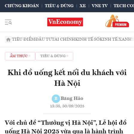
CHỨNG KHOÁN
TIÊU & DÙNG
XE
VNE TV
TECH CO
TIÊU ĐIỂM
ĐẦU TƯ
TÀI CHÍNH
KINH TẾ SỐ
KINH TẾ XANH
ẨM THỰC
TIÊU & DÙNG
Khi đồ uống kết nối du khách với
Hà Nội
Băng Hảo
B
13:38, 30/09/2025
Với chủ đề “Thưởng vị Hà Nội”, Lễ hội đồ
uống Hà Nội 2025 vừa qua là hành trình