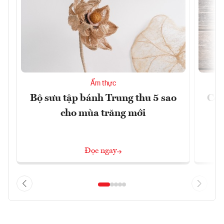
Ẩm thực
Bộ sưu tập bánh Trung thu 5 sao
Cơn
cho mùa trăng mới
Á
Đọc ngay