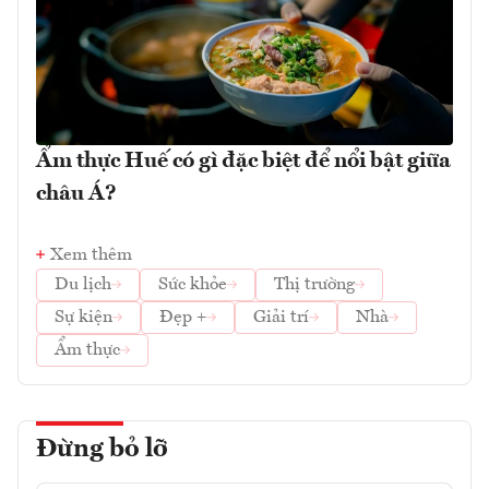
Ẩm thực Huế có gì đặc biệt để nổi bật giữa
châu Á?
Xem thêm
Du lịch
Sức khỏe
Thị trường
Sự kiện
Đẹp +
Giải trí
Nhà
Ẩm thực
Đừng bỏ lỡ