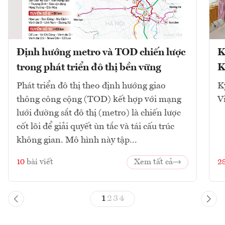
Định hướng metro và TOD chiến lược
K
trong phát triển đô thị bền vững
K
Phát triển đô thị theo định hướng giao
K
thông công cộng (TOD) kết hợp với mạng
V
lưới đường sắt đô thị (metro) là chiến lược
cốt lõi để giải quyết ùn tắc và tái cấu trúc
không gian. Mô hình này tập...
10
bài viết
Xem tất cả
2
1
2
3
4