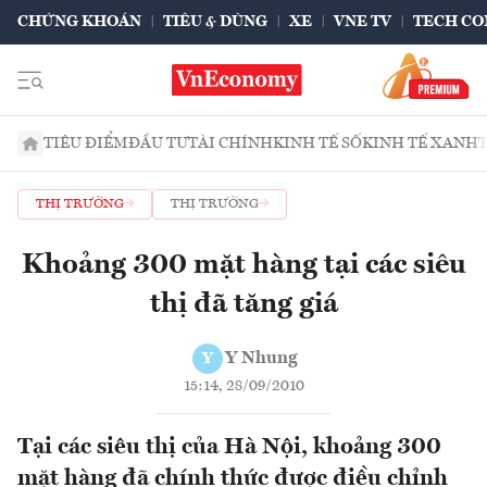
CHỨNG KHOÁN
TIÊU & DÙNG
XE
VNE TV
TECH CO
TIÊU ĐIỂM
ĐẦU TƯ
TÀI CHÍNH
KINH TẾ SỐ
KINH TẾ XANH
THỊ TRƯỜNG
THỊ TRƯỜNG
Khoảng 300 mặt hàng tại các siêu
thị đã tăng giá
Y Nhung
Y
15:14, 28/09/2010
Tại các siêu thị của Hà Nội, khoảng 300
mặt hàng đã chính thức được điều chỉnh