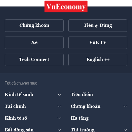
Chứng khoán
Tiêu & Dùng
Xe
VnE TV
Tech Connect
English ++
Tất cả chuyên mục
Kinh tế xanh
Tiêu điểm
Chuyển động xanh
Tài chính
Chứng khoán
Pháp lý
Ngân hàng
Doanh nghiệp niêm yết
Kinh tế số
Hạ tầng
Thương hiệu xanh
Thị trường vốn
Thị trường
Sản phẩm - Thị trường
Bất động sản
Thị trường