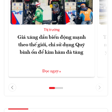
Thị trường
Giá xăng dầu biến động mạnh
Tăn
theo thế giới, chi sử dụng Quỹ
min
bình ổn để kìm hãm đà tăng
yêu
Đọc ngay