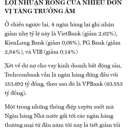
LỢI NHUẬN RÒNG CỦA NHIỀU ĐƠN
VỊ TĂNG TRƯỞNG ÂM
Ở chiều ngược lại, 4 ngân hàng lại ghi nhận
giảm nhẹ tỷ lệ này là VietBank (giảm 2,62%),
KienLong Bank (giảm 0,08%), PG Bank (giảm
2,84%), và VIB (giảm 0,14%)
Xét về dư nợ cho vay kinh doanh bất động sản,
Techcombank vẫn là ngân hàng đứng đầu với
153.692 tỷ đồng, theo sau đó là VPBank (63.553
tỷ đồng).
Một trong những thông điệp xuyên suốt mà
Ngân hàng Nhà nước gửi tới các ngân hàng
thương mại từ đầu năm tới nay là tiết giảm tối