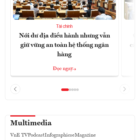
Tài chính
Nới dư địa điều hành nhưng vẫn
Ch
giữ vững an toàn hệ thống ngân
cấu
hàng
Đọc ngay
Multimedia
VnE TV
Podcast
Infographics
eMagazine