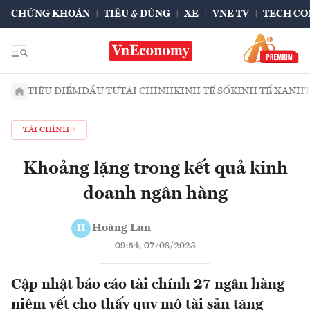
CHỨNG KHOÁN
TIÊU & DÙNG
XE
VNE TV
TECH CO
TIÊU ĐIỂM
ĐẦU TƯ
TÀI CHÍNH
KINH TẾ SỐ
KINH TẾ XANH
TÀI CHÍNH
Khoảng lặng trong kết quả kinh
doanh ngân hàng
Hoàng Lan
H
09:54, 07/08/2023
Cập nhật báo cáo tài chính 27 ngân hàng
niêm yết cho thấy quy mô tài sản tăng