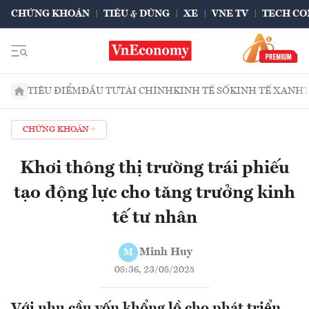
CHỨNG KHOÁN
TIÊU & DÙNG
XE
VNE TV
TECH CO
TIÊU ĐIỂM
ĐẦU TƯ
TÀI CHÍNH
KINH TẾ SỐ
KINH TẾ XANH
CHỨNG KHOÁN
Khơi thông thị trường trái phiếu
tạo động lực cho tăng trưởng kinh
tế tư nhân
Minh Huy
M
08:36, 23/08/2025
Với nhu cầu vốn khổng lồ cho phát triển