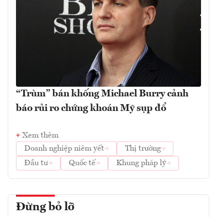
“Trùm” bán khống Michael Burry cảnh
báo rủi ro chứng khoán Mỹ sụp đổ
Xem thêm
Doanh nghiệp niêm yết
Thị trường
Đầu tư
Quốc tế
Khung pháp lý
Đừng bỏ lỡ