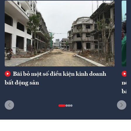
Bãi bỏ một số điều kiện kinh doanh
bất động sản
nôn
bất