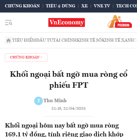
CHỨNG KHOÁN
TIÊU & DÙNG
XE
VNE TV
TECH CO
TIÊU ĐIỂM
ĐẦU TƯ
TÀI CHÍNH
KINH TẾ SỐ
KINH TẾ XANH
CHỨNG KHOÁN
Khối ngoại bất ngờ mua ròng cổ
phiếu FPT
Thu Minh
T
21:19, 21/04/2025
Khối ngoại hôm nay bất ngờ mua ròng
169.1 tỷ đồng, tính riêng giao dịch khớp