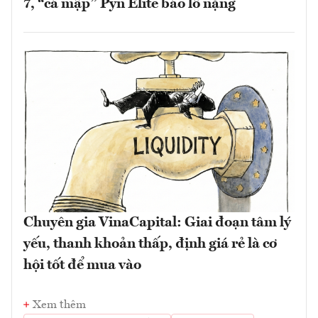
7, “cá mập” Pyn Elite báo lỗ nặng
Chuyên gia VinaCapital: Giai đoạn tâm lý
yếu, thanh khoản thấp, định giá rẻ là cơ
hội tốt để mua vào
Xem thêm