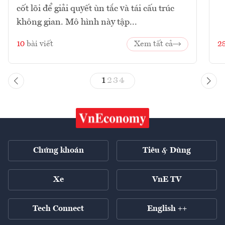
cốt lõi để giải quyết ùn tắc và tái cấu trúc
không gian. Mô hình này tập...
10
bài viết
Xem tất cả
2
1
2
3
4
Chứng khoán
Tiêu & Dùng
Xe
VnE TV
Tech Connect
English ++