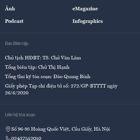
Sự kiện
Nhân lực
Ảnh
eMagazine
Đẹp +
An sinh
Podcast
Infographics
Giải trí
Y tế
Nhà
Ban Biên tập
Ẩm thực
Chủ tịch HĐBT: TS. Chử Văn Lâm
Tổng biên tập: Chử Thị Hạnh
Tổng thư ký tòa soạn: Đào Quang Bính
Giấy phép Tạp chí điện tử số: 272/GP-BTTTT ngày
26/6/2020
Liên hệ tòa soạn
Số 96-98 Hoàng Quốc Việt, Cầu Giấy, Hà Nội
02437552050