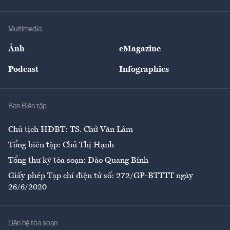
Tư vấn Tiêu & Dùng
Infographics
Hạ tầng
Sức khỏe
Khung pháp lý
Doanh nghiệp
Địa phương
Thị trường
Bảo hiểm
Multimedia
Sự kiện
Nhân lực
Ảnh
eMagazine
Đẹp +
An sinh
Podcast
Infographics
Giải trí
Y tế
Nhà
Ban Biên tập
Ẩm thực
Chủ tịch HĐBT: TS. Chử Văn Lâm
Tổng biên tập: Chử Thị Hạnh
Tổng thư ký tòa soạn: Đào Quang Bính
Giấy phép Tạp chí điện tử số: 272/GP-BTTTT ngày
26/6/2020
Liên hệ tòa soạn