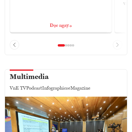
và 
Đọc ngay
Multimedia
VnE TV
Podcast
Infographics
eMagazine