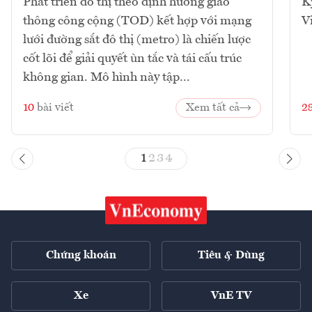
Phát triển đô thị theo định hướng giao
K
thông công cộng (TOD) kết hợp với mạng
V
lưới đường sắt đô thị (metro) là chiến lược
cốt lõi để giải quyết ùn tắc và tái cấu trúc
không gian. Mô hình này tập...
10
bài viết
Xem tất cả
2
1
2
3
4
Chứng khoán
Tiêu & Dùng
Xe
VnE TV