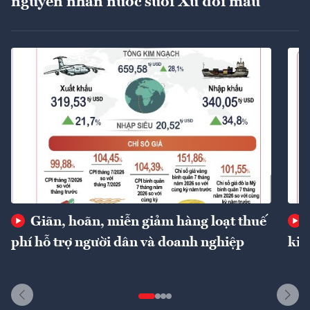
nguyên nhân nước suối Xú đổi màu
Giãn, hoãn, miễn giảm hàng loạt thuế
phí hỗ trợ người dân và doanh nghiệp
kin