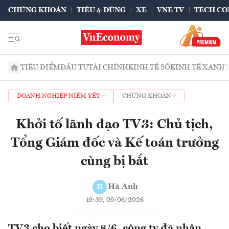
CHỨNG KHOÁN
TIÊU & DÙNG
XE
VNE TV
TECH CO
TIÊU ĐIỂM
ĐẦU TƯ
TÀI CHÍNH
KINH TẾ SỐ
KINH TẾ XANH
DOANH NGHIỆP NIÊM YẾT
CHỨNG KHOÁN
Khởi tố lãnh đạo TV3: Chủ tịch,
Tổng Giám đốc và Kế toán trưởng
cùng bị bắt
Hà Anh
H
19:39, 09/06/2026
TV3 cho biết ngày 8/6, công ty đã nhận