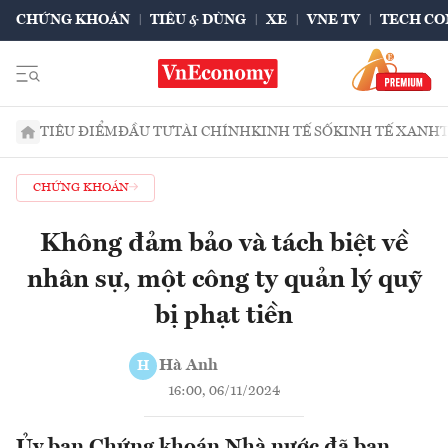
CHỨNG KHOÁN
TIÊU & DÙNG
XE
VNE TV
TECH CO
TIÊU ĐIỂM
ĐẦU TƯ
TÀI CHÍNH
KINH TẾ SỐ
KINH TẾ XANH
CHỨNG KHOÁN
Không đảm bảo và tách biệt về
nhân sự, một công ty quản lý quỹ
bị phạt tiền
Hà Anh
H
16:00, 06/11/2024
Ủy ban Chứng khoán Nhà nước đã ban