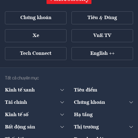
Chứng khoán
Tiêu & Dùng
Xe
VnE TV
Tech Connect
English ++
Tất cả chuyên mục
Kinh tế xanh
Tiêu điểm
Chuyển động xanh
Tài chính
Chứng khoán
Pháp lý
Ngân hàng
Doanh nghiệp niêm yết
Kinh tế số
Hạ tầng
Thương hiệu xanh
Thị trường vốn
Thị trường
Sản phẩm - Thị trường
Bất động sản
Thị trường
Diễn đàn
Thuế
Đầu tư
Tài sản số
Chính sách
Xuất nhập khẩu