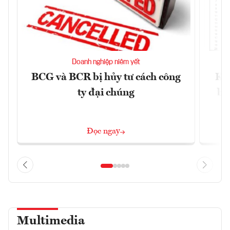
Doanh nghiệp niêm yết
BCG và BCR bị hủy tư cách công
Kh
ty đại chúng
ba
Đọc ngay
Multimedia