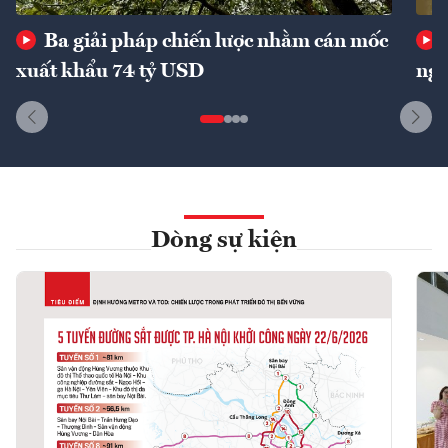
Ba giải pháp chiến lược nhằm cán mốc
xuất khẩu 74 tỷ USD
ngu
Dòng sự kiện