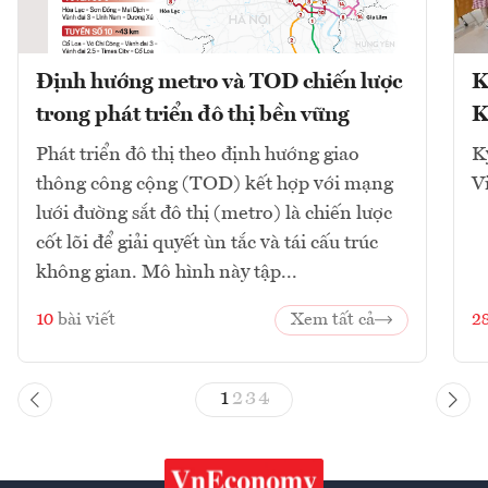
Định hướng metro và TOD chiến lược
K
trong phát triển đô thị bền vững
K
Phát triển đô thị theo định hướng giao
K
thông công cộng (TOD) kết hợp với mạng
V
lưới đường sắt đô thị (metro) là chiến lược
cốt lõi để giải quyết ùn tắc và tái cấu trúc
không gian. Mô hình này tập...
10
bài viết
Xem tất cả
2
1
2
3
4