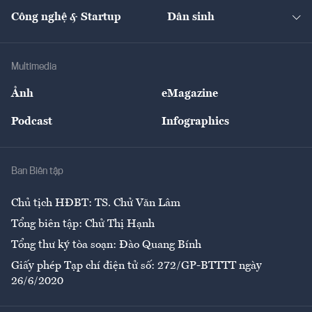
Kinh doanh
Kết nối
Tạp chí kinh tế Việt Nam
eMagazine
Nhà đầu tư
Du lịch
Công nghệ & Startup
Dân sinh
Tư vấn
Nông sản
Doanh nhân
Tư vấn Tiêu & Dùng
Infographics
Hạ tầng
Sức khỏe
Khung pháp lý
Doanh nghiệp
Địa phương
Thị trường
Bảo hiểm
Multimedia
Sự kiện
Nhân lực
Ảnh
eMagazine
Đẹp +
An sinh
Podcast
Infographics
Giải trí
Y tế
Nhà
Ban Biên tập
Ẩm thực
Chủ tịch HĐBT: TS. Chử Văn Lâm
Tổng biên tập: Chử Thị Hạnh
Tổng thư ký tòa soạn: Đào Quang Bính
Giấy phép Tạp chí điện tử số: 272/GP-BTTTT ngày
26/6/2020