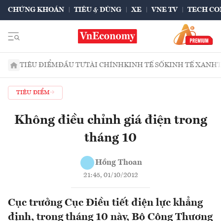
CHỨNG KHOÁN
TIÊU & DÙNG
XE
VNE TV
TECH CO
TIÊU ĐIỂM
ĐẦU TƯ
TÀI CHÍNH
KINH TẾ SỐ
KINH TẾ XANH
TIÊU ĐIỂM
Không điều chỉnh giá điện trong
tháng 10
Hồng Thoan
21:45, 01/10/2012
Cục trưởng Cục Điều tiết điện lực khẳng
định, trong tháng 10 này, Bộ Công Thương