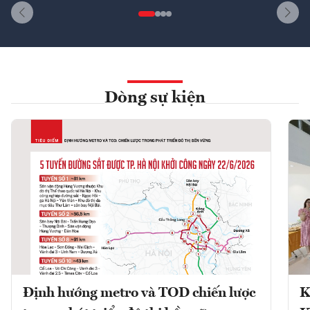
Dòng sự kiện
Định hướng metro và TOD chiến lược
K