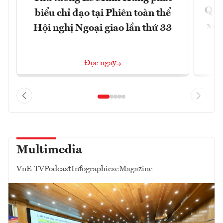
Quốc
biểu chỉ đạo tại Phiên toàn thể
xem
Hội nghị Ngoại giao lần thứ 33
Đọc ngay
Multimedia
VnE TV
Podcast
Infographics
eMagazine