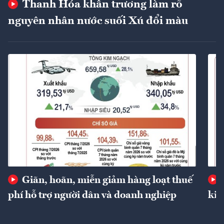
Thanh Hóa khẩn trương làm rõ
nguyên nhân nước suối Xú đổi màu
Giãn, hoãn, miễn giảm hàng loạt thuế
phí hỗ trợ người dân và doanh nghiệp
kin