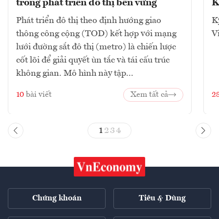
trong phát triển đô thị bền vững
K
Phát triển đô thị theo định hướng giao
K
thông công cộng (TOD) kết hợp với mạng
V
lưới đường sắt đô thị (metro) là chiến lược
cốt lõi để giải quyết ùn tắc và tái cấu trúc
không gian. Mô hình này tập...
10
bài viết
Xem tất cả
2
1
2
3
4
Chứng khoán
Tiêu & Dùng