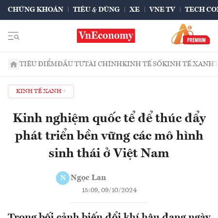
CHỨNG KHOÁN
TIÊU & DÙNG
XE
VNE TV
TECH CO
TIÊU ĐIỂM
ĐẦU TƯ
TÀI CHÍNH
KINH TẾ SỐ
KINH TẾ XANH
KINH TẾ XANH
Kinh nghiệm quốc tể để thúc đẩy
phát triển bền vững các mô hình
sinh thái ở Việt Nam
Ngọc Lan
N
15:09, 09/10/2024
Trong bối cảnh biến đổi khí hậu đang ngày