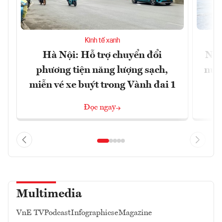
Kinh tế xanh
Hà Nội: Hỗ trợ chuyển đổi
Nắn
phương tiện năng lượng sạch,
nướ
miễn vé xe buýt trong Vành đai 1
Đọc ngay
Multimedia
VnE TV
Podcast
Infographics
eMagazine