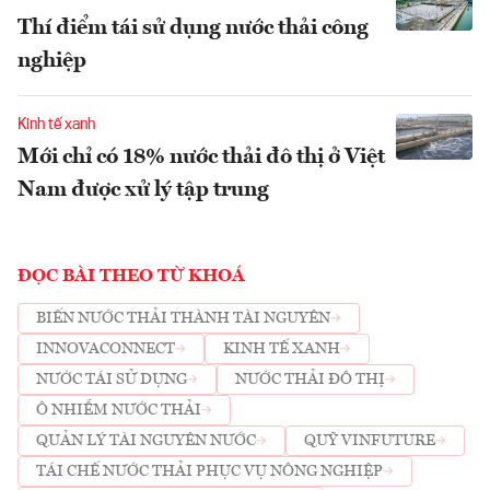
Thí điểm tái sử dụng nước thải công
nghiệp
Kinh tế xanh
Mới chỉ có 18% nước thải đô thị ở Việt
Nam được xử lý tập trung
ĐỌC BÀI THEO TỪ KHOÁ
BIẾN NƯỚC THẢI THÀNH TÀI NGUYÊN
INNOVACONNECT
KINH TẾ XANH
NƯỚC TÁI SỬ DỤNG
NƯỚC THẢI ĐÔ THỊ
Ô NHIỄM NƯỚC THẢI
QUẢN LÝ TÀI NGUYÊN NƯỚC
QUỸ VINFUTURE
TÁI CHẾ NƯỚC THẢI PHỤC VỤ NÔNG NGHIỆP