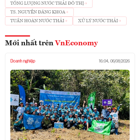
TỔNG LƯỢNG NƯỚC THẢI ĐÔ THỊ
TS. NGUYỄN ĐĂNG KHOA
TUẦN HOÀN NƯỚC THẢI
XỬ LÝ NƯỚC THẢI
Mới nhất trên
VnEconomy
Doanh nghiệp
16:04, 06/08/2026