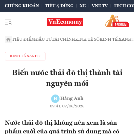
CHỨNG KHOÁN
TIÊU & DÙNG
XE
VNE TV
TECH CO
TIÊU ĐIỂM
ĐẦU TƯ
TÀI CHÍNH
KINH TẾ SỐ
KINH TẾ XANH
KINH TẾ XANH
Biến nước thải đô thị thành tài
nguyên mới
Hằng Anh
H
09:41, 07/06/2026
Nước thải đô thị không nên xem là sản
phẩm cuối của quá trình sử dụng mà có