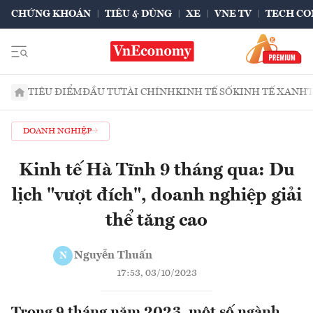
CHỨNG KHOÁN
TIÊU & DÙNG
XE
VNE TV
TECH CO
TIÊU ĐIỂM
ĐẦU TƯ
TÀI CHÍNH
KINH TẾ SỐ
KINH TẾ XANH
DOANH NGHIỆP
Kinh tế Hà Tĩnh 9 tháng qua: Du
lịch "vượt đích", doanh nghiệp giải
thể tăng cao
Nguyễn Thuấn
N
17:53, 03/10/2023
Trong 9 tháng năm 2023, một số ngành