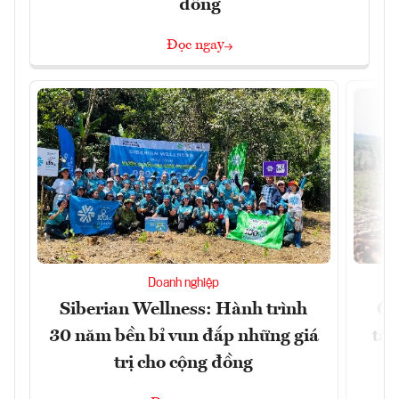
đồng
Đọc ngay
Doanh nghiệp
Siberian Wellness: Hành trình
Gi
30 năm bền bỉ vun đắp những giá
tăn
trị cho cộng đồng