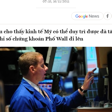
07:18, 16/11/2011
u cho thấy kinh tế Mỹ có thể duy trì được đà t
chỉ số chứng khoán Phố Wall đi lên