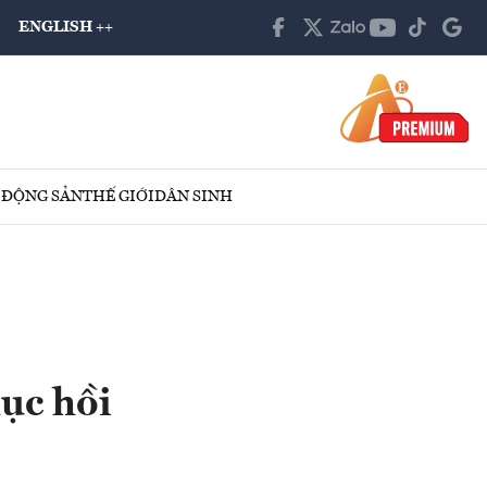
ENGLISH ++
 ĐỘNG SẢN
THẾ GIỚI
DÂN SINH
ục hồi