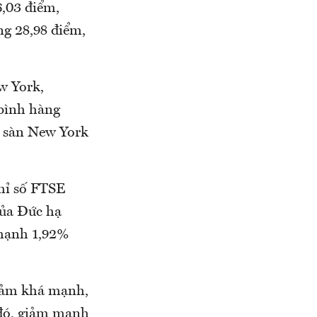
6,03 điểm,
ng 28,98 điểm,
w York,
 bình hàng
 ở sàn New York
Chỉ số FTSE
của Đức hạ
 mạnh 1,92%
giảm khá mạnh,
 đó, giảm mạnh