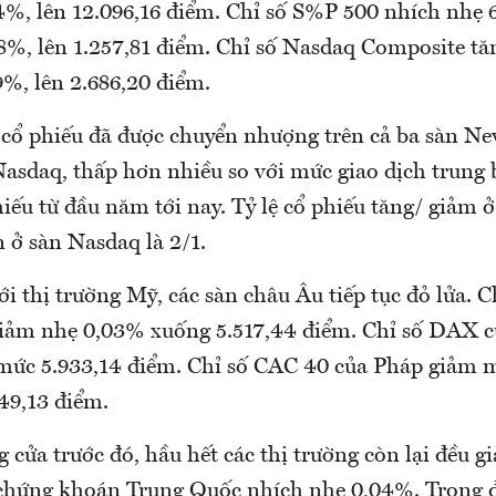
4%, lên 12.096,16 điểm. Chỉ số S%P 500 nhích nhẹ 
8%, lên 1.257,81 điểm. Chỉ số Nasdaq Composite tă
9%, lên 2.686,20 điểm.
 cổ phiếu đã được chuyển nhượng trên cả ba sàn Ne
asdaq, thấp hơn nhiều so với mức giao dịch trung
hiếu từ đầu năm tới nay. Tỷ lệ cổ phiếu tăng/ giảm
n ở sàn Nasdaq là 2/1.
i thị trường Mỹ, các sàn châu Âu tiếp tục đỏ lửa. 
iảm nhẹ 0,03% xuống 5.517,44 điểm. Chỉ số DAX 
mức 5.933,14 điểm. Chỉ số CAC 40 của Pháp giảm
49,13 điểm.
 cửa trước đó, hầu hết các thị trường còn lại đều 
 chứng khoán Trung Quốc nhích nhẹ 0,04%. Trong