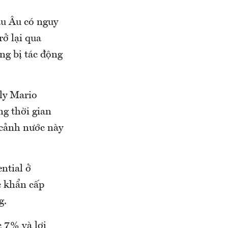
âu Âu có nguy
rở lại qua
ng bị tác động
aly Mario
ng thời gian
 cảnh nước này
ntial ở
c khẩn cấp
g.
c 7% và lợi