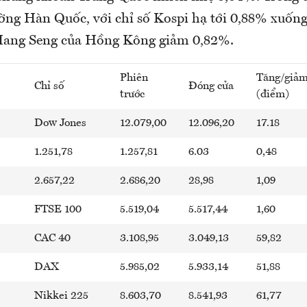
ường Hàn Quốc, với chỉ số Kospi hạ tới 0,88% xuống
 Hang Seng của Hồng Kông giảm 0,82%.
Phiên
Tăng/giả
Chỉ số
Đóng cửa
trước
(điểm)
Dow Jones
12.079,00
12.096,20
17.18
1.251,78
1.257,81
6.03
0,48
2.657,22
2.686,20
28,98
1,09
FTSE 100
5.519,04
5.517,44
1,60
CAC 40
3.108,95
3.049,13
59,82
DAX
5.985,02
5.933,14
51,88
Nikkei 225
8.603,70
8.541,93
61,77