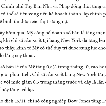
ếu Chính phủ Tây Ban Nha và Pháp đồng thời tăng ca
 có thể sẽ tiêu vong nếu kế hoạch thành lập chính 
ể bình ổn được các thị trường nợ.
ày hôm qua, Mỹ công bố doanh số bán lẻ tăng mạn
g khi chỉ số sản xuất tại bang New York đã tăng lê
ho thấy, kinh tế Mỹ có thể duy trì được xung lực cho
lo lắng suy thoái.
số bán lẻ của Mỹ tăng 0,5% trong tháng 10, cao hơ
 giới phân tích. Chỉ số sản xuất bang New York tăn
c với mức giảm 8,5 trong tháng trước và đây là lần 
 này tăng trở lại.
o dịch 15/11, chỉ số công nghiệp Dow Jones tăng 17