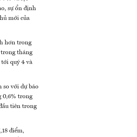
o, sự ổn định
phủ mới của
h hơn trong
n trong tháng
 tới quý 4 và
n so với dự báo
g 0,6% trong
đầu tiên trong
,18 điểm,