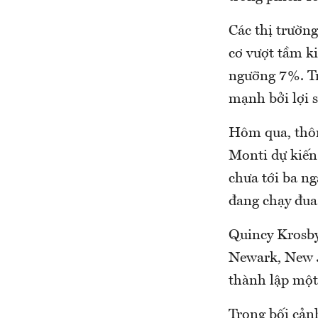
Các thị trường
cơ vượt tầm ki
ngưỡng 7%. Tr
mạnh bởi lợi s
Hôm qua, thông
Monti dự kiến 
chưa tới ba n
đang chạy đua
Quincy Krosby,
Newark, New Je
thành lập một
Trong bối cảnh