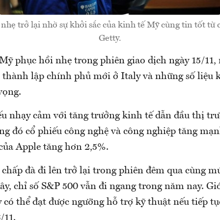
nhẹ trở lại nhờ sự khởi sắc của kinh tế Mỹ cùng tin tốt từ
Getty.
ỹ phục hồi nhẹ trong phiên giao dịch ngày 15/11,
c thành lập chính phủ mới ở Italy và những số liệu 
vọng.
u nhạy cảm với tăng trưởng kinh tế dẫn đầu thị tr
ong đó cổ phiếu công nghệ và công nghiệp tăng mạ
 của Apple tăng hơn 2,5%.
 chấp đà đi lên trở lại trong phiên đêm qua cùng m
ây, chỉ số S&P 500 vẫn đi ngang trong năm nay. Gi
y có thể đạt được ngưỡng hỗ trợ kỹ thuật nếu tiếp t
/11.