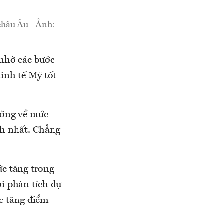
 châu Âu - Ảnh:
 nhờ các bước
kinh tế Mỹ tốt
ường về mức
nh nhất. Chẳng
ức tăng trong
ới phân tích dự
ục tăng điểm