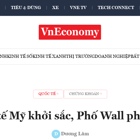
TIÊU & DÙNG
XE
VNE TV
TECH CONNECT
ÍNH
KINH TẾ SỐ
KINH TẾ XANH
THỊ TRƯỜNG
DOANH NGHIỆP
BẤT
QUỐC TẾ
CHỨNG KHOÁN
tế Mỹ khởi sắc, Phố Wall ph
Dương Lâm
D