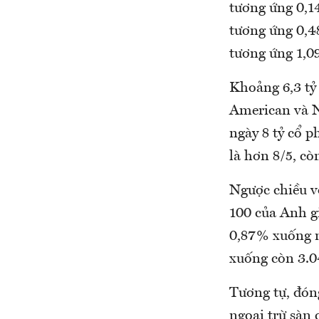
tương ứng 0,1
tương ứng 0,4
tương ứng 1,0
Khoảng 6,3 tỷ
American và N
ngày 8 tỷ cổ p
là hơn 8/5, cò
Ngược chiều vớ
100 của Anh g
0,87% xuống 
xuống còn 3.0
Tương tự, đóng
ngoại trừ sàn