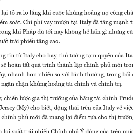
 lại tỏ ra lo lắng khi cuộc khủng hoảng nợ công ch
ểm soát. Chi phí vay mượn tại Italy đã tăng mạnh t
ong khi Pháp dù tới nay không hề hấn gì nhưng cũ
uất trái phiếu tăng cao.
 tin từ Italy cho hay, thủ tướng tạm quyền của It
sẽ hoàn tất quá trình thành lập chính phủ mới tro
gày, nhanh hơn nhiều so với bình thường, trong bối
 ngăn chặn khủng hoảng tài chính và chính trị.
 chiến lược gia thị trường của hãng tài chính Prude
rsey (Mỹ) cho biết, động thái trên của Italy về việ
 chính phủ mới đã mang lại điểm tựa cho thị trườn
 lợi suất trái phiếu Chính phủ Ý đóng cửa trên mứ