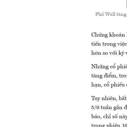
Phố Wall tăng 
Chứng khoán M
tiến trong việ
hơn so với kỳ 
Những cổ phiế
tăng điểm, tr
hạn, cổ phiếu
Tuy nhiên, bất
5/6 tuần gần đ
báo, chỉ số nà
trong phiên 16