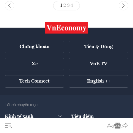
1
2
3
4
Chứng khoán
Tiêu & Dùng
Xe
VnE TV
Tech Connect
English ++
Tất cả chuyên mục
Kinh tế xanh
Tiêu điểm
Chuyển động xanh
Tài chính
Chứng khoán