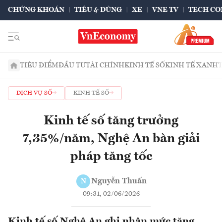
CHỨNG KHOÁN
TIÊU & DÙNG
XE
VNE TV
TECH CO
TIÊU ĐIỂM
ĐẦU TƯ
TÀI CHÍNH
KINH TẾ SỐ
KINH TẾ XANH
DỊCH VỤ SỐ
KINH TẾ SỐ
Kinh tế số tăng trưởng
7,35%/năm, Nghệ An bàn giải
pháp tăng tốc
Nguyễn Thuấn
N
09:31, 02/06/2026
Kinh tế số Nghệ An ghi nhận mức tăng