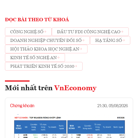
ĐỌC BÀI THEO TỪ KHOÁ
CÔNG NGHỆ SỐ
ĐẦU TƯ FDI CÔNG NGHỆ CAO
DOANH NGHIỆP CHUYỂN ĐỔI SỐ
HẠ TẦNG SỐ
HỘI THẢO KHOA HỌC NGHỆ AN
KINH TẾ SỐ NGHỆ AN
PHÁT TRIỂN KINH TẾ SỐ 2030
Mới nhất trên
VnEconomy
Chứng khoán
21:30, 05/08/2026