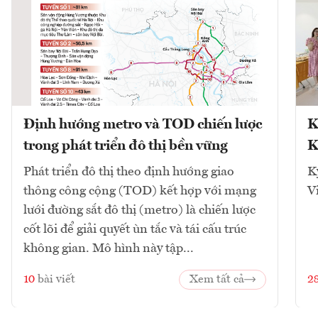
Định hướng metro và TOD chiến lược
K
trong phát triển đô thị bền vững
K
Phát triển đô thị theo định hướng giao
K
thông công cộng (TOD) kết hợp với mạng
V
lưới đường sắt đô thị (metro) là chiến lược
cốt lõi để giải quyết ùn tắc và tái cấu trúc
không gian. Mô hình này tập...
10
bài viết
Xem tất cả
2