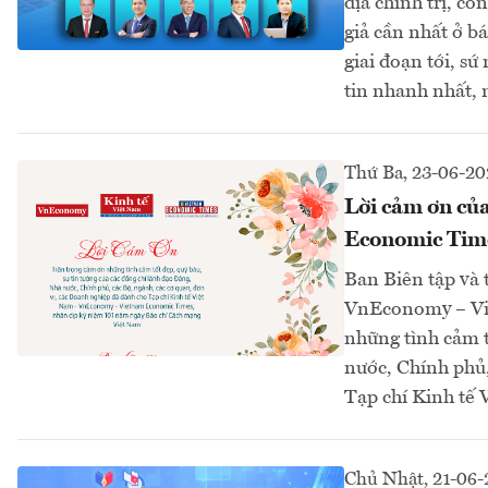
địa chính trị, c
giả cần nhất ở bá
giai đoạn tới, s
tin nhanh nhất, 
Thứ Ba, 23-06-20
Lời cảm ơn củ
Economic Tim
Ban Biên tập và 
VnEconomy – Vie
những tình cảm t
nước, Chính phủ,
Tạp chí Kinh tế
Chủ Nhật, 21-06-