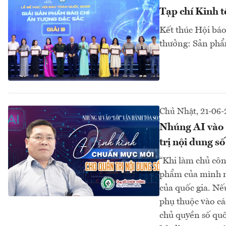
Tạp chí Kinh t
Kết thúc Hội báo
thưởng: Sản phẩm
Chủ Nhật, 21-06-
Nhúng AI vào 
trị nội dung số
“Khi làm chủ côn
phẩm của mình m
của quốc gia. Nếu
phụ thuộc vào các
chủ quyền số quố