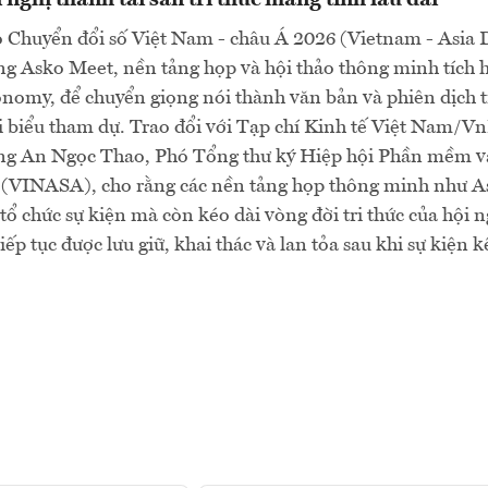
 nghị thành tài sản tri thức mang tính lâu dài
o Chuyển đổi số Việt Nam - châu Á 2026 (Vietnam - Asi
g Asko Meet, nền tảng họp và hội thảo thông minh tích 
onomy, để chuyển giọng nói thành văn bản và phiên dịch t
i biểu tham dự. Trao đổi với Tạp chí Kinh tế Việt Nam/
 ông An Ngọc Thao, Phó Tổng thư ký Hiệp hội Phần mềm v
VINASA), cho rằng các nền tảng họp thông minh như A
tổ chức sự kiện mà còn kéo dài vòng đời tri thức của hội n
tiếp tục được lưu giữ, khai thác và lan tỏa sau khi sự kiện k