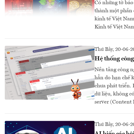
Có những tờ báo 
thành một phần c
kinh tế Việt Nam
Kinh tế Việt Na
Thứ Bảy, 20-06-2
Hệ thống công
Nền tảng công ng
hẳn do hạn chế k
chưa phát triển.
dữ liệu, không c
server (Content
Thứ Bảy, 20-06-2