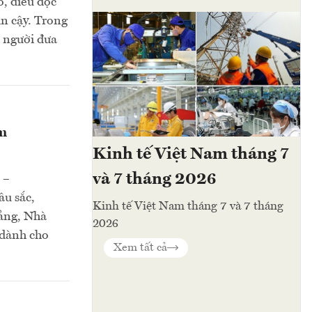
o, điều độc
in cậy. Trong
h người đưa
am
Kinh tế Việt Nam tháng 7
và 7 tháng 2026
 –
u sắc,
Kinh tế Việt Nam tháng 7 và 7 tháng
Đảng, Nhà
2026
 dành cho
Xem tất cả