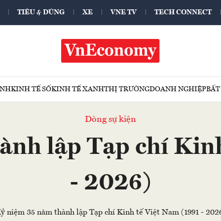
TIÊU & DÙNG
XE
VNE TV
TECH CONNECT
ÍNH
KINH TẾ SỐ
KINH TẾ XANH
THỊ TRƯỜNG
DOANH NGHIỆP
BẤT
Dòng sự kiện
nh lập Tạp chí Kin
- 2026)
ỷ niệm 35 năm thành lập Tạp chí Kinh tế Việt Nam (1991 - 202