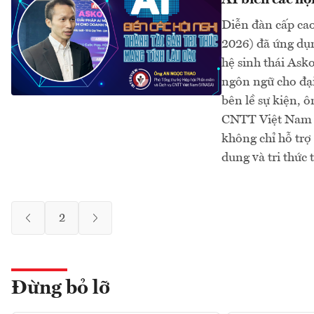
AI biến các hội
Diễn đàn cấp ca
2026) đã ứng dụn
hệ sinh thái Ask
ngôn ngữ cho đạ
bên lề sự kiện,
CNTT Việt Nam (
không chỉ hỗ trợ 
dung và tri thức 
2
Đừng bỏ lỡ