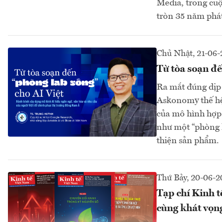
Media, trong cuộ
tròn 35 năm phát
Chủ Nhật, 21-06-
Từ tòa soạn đế
Ra mắt đúng dịp
Askonomy thế hệ
của mô hình hợp 
như một “phòng l
thiện sản phẩm.
Thứ Bảy, 20-06-2
Tạp chí Kinh t
cùng khát vọn