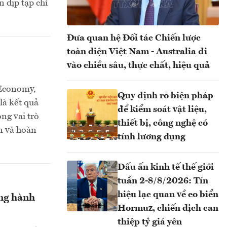
 dịp tạp chí
Đưa quan hệ Đối tác Chiến lược
toàn diện Việt Nam - Australia đi
vào chiều sâu, thực chất, hiệu quả
nEconomy,
Quy định rõ biện pháp
là kết quả
để kiểm soát vật liệu,
ng vai trò
thiết bị, công nghệ có
n và hoàn
tính lưỡng dụng
Dấu ấn kinh tế thế giới
tuần 2-8/8/2026: Tín
hiệu lạc quan về eo biển
ồng hành
Hormuz, chiến dịch can
thiệp tỷ giá yên