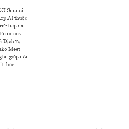
a DX Summit
hợp AI thuộc
rực tiếp đa
VnEconomy
à Dịch vụ
sko Meet
ghị, giúp nội
ết thúc.