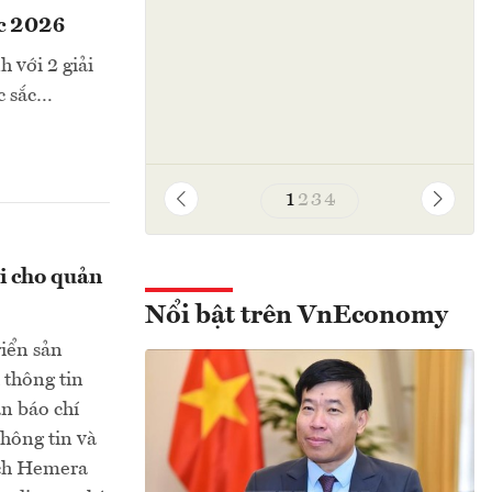
ốc 2026
 với 2 giải
c sắc…
1
2
3
4
i cho quản
Nổi bật trên VnEconomy
riển sản
 thông tin
an báo chí
thông tin và
ịch Hemera