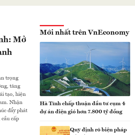
Mới nhất trên VnEconomy
inh: Mở
xanh
an trọng
ợng, tăng
i tạo, hiện
 Nam. Nhận
Hà Tĩnh chấp thuận đầu tư cụm 4
húc đẩy phát
dự án điện gió hơn 7.800 tỷ đồng
 cầu cấp
Quy định rõ biện pháp