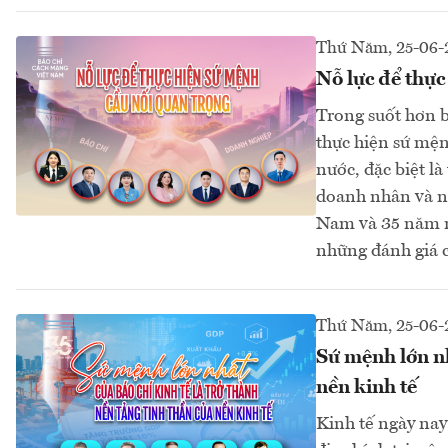
Thứ Năm, 25-06-
Nỗ lực để thực
Trong suốt hơn b
thực hiện sứ mện
nước, đặc biệt l
doanh nhân và n
Nam và 35 năm n
những đánh giá 
Thứ Năm, 25-06-
Sứ mệnh lớn nh
nền kinh tế
Kinh tế ngày nay