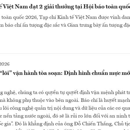
ế Việt Nam đạt 2 giải thưởng tại Hội báo toàn qu
 toàn quốc 2026, Tạp chí Kinh tế Việt Nam được vinh danh
 báo chí ấn tượng đặc sắc và Gian trưng bày ấn tượng đặ
2026
“lõi” vận hành tòa soạn: Định hình chuẩn mực mớ
g nghệ, chúng ta có quyền tự quyết định vận mệnh phát t
à không phụ thuộc vào bên ngoài. Báo chí là huyết mạch
 lõi công nghệ quản trị nội dung và dữ liệu của các cơ qu
 nền tảng nước ngoài, đó sẽ là rủi ro lớn đối với an ninh 
c gia”. Đó là khẳng định của ông Đỗ Chiến Thắng, Chủ t