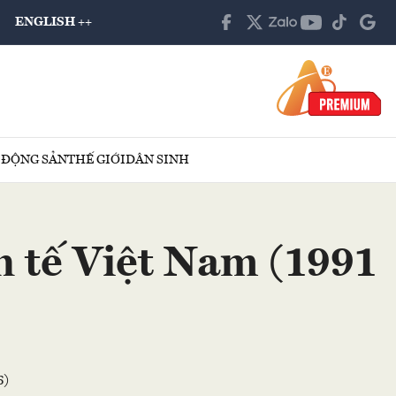
ENGLISH ++
 ĐỘNG SẢN
THẾ GIỚI
DÂN SINH
h tế Việt Nam (1991
6)