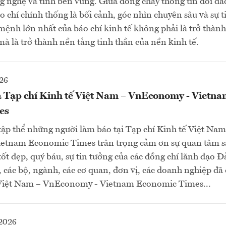
ông nghệ và tính bền vững. Giữa dòng chảy thông tin dồi dà
o chí chính thống là bối cảnh, góc nhìn chuyên sâu và sự t
ứ mệnh lớn nhất của báo chí kinh tế không phải là trở thàn
mà là trở thành nền tảng tinh thần của nền kinh tế.
26
a Tạp chí Kinh tế Việt Nam – VnEconomy - Vietn
es
tập thể những người làm báo tại Tạp chí Kinh tế Việt Nam
tnam Economic Times trân trọng cảm ơn sự quan tâm sâ
ốt đẹp, quý báu, sự tin tưởng của các đồng chí lãnh đạo 
 các bộ, ngành, các cơ quan, đơn vị, các doanh nghiệp đã
 Việt Nam – VnEconomy - Vietnam Economic Times...
2026