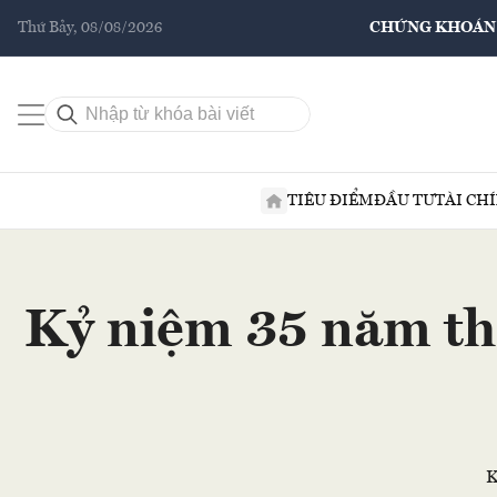
Thứ Bảy, 08/08/2026
CHỨNG KHOÁN
TIÊU ĐIỂM
ĐẦU TƯ
TÀI CH
Kỷ niệm 35 năm thà
K