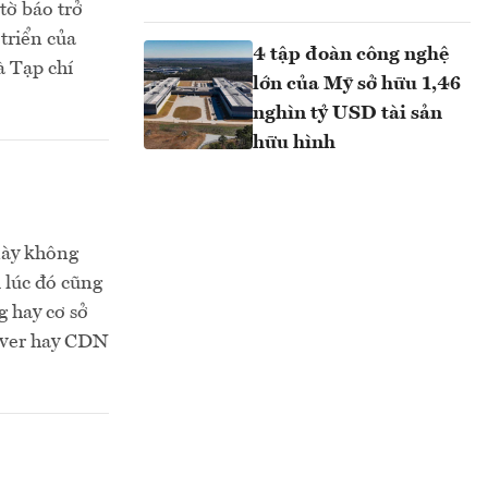
tờ báo trở
triển của
4 tập đoàn công nghệ
à Tạp chí
lớn của Mỹ sở hữu 1,46
nghìn tỷ USD tài sản
hữu hình
này không
 lúc đó cũng
g hay cơ sở
erver hay CDN