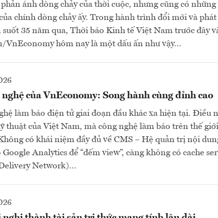
phản ánh dòng chảy của thời cuộc, nhưng cũng có những 
ủa chính dòng chảy ấy. Trong hành trình đổi mới và phát 
 suốt 35 năm qua, Thời báo Kinh tế Việt Nam trước đây v
m/VnEconomy hôm nay là một dấu ấn như vậy...
026
 nghệ của VnEconomy: Song hành cùng đỉnh cao
hệ làm báo điện tử giai đoạn đầu khác xa hiện tại. Điều 
ỹ thuật của Việt Nam, mà công nghệ làm báo trên thế giới
 Không có khái niệm đầy đủ về CMS – Hệ quản trị nội dun
ó Google Analytics để “đếm view”, càng không có cache s
 Delivery Network)…
026