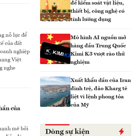
để kiểm soát vật liệu,
thiết bị, công nghệ có
tính lưỡng dụng
g nỗ lực để
Mô hình AI nguồn mở
tế của đất
hàng đầu Trung Quốc
 doanh nghiệp
Kimi K3 vượt rào thử
mạng Việt
nghiệm
ng nghe
Xuất khẩu dầu của Iran
đình trệ, đảo Kharg tê
liệt vì lệnh phong tỏa
của Mỹ
thần của
 mạnh mẽ bởi
Dòng sự kiện