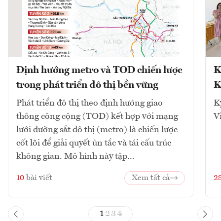
Định hướng metro và TOD chiến lược
K
trong phát triển đô thị bền vững
K
Phát triển đô thị theo định hướng giao
K
thông công cộng (TOD) kết hợp với mạng
V
lưới đường sắt đô thị (metro) là chiến lược
cốt lõi để giải quyết ùn tắc và tái cấu trúc
không gian. Mô hình này tập...
10
bài viết
Xem tất cả
2
1
2
3
4