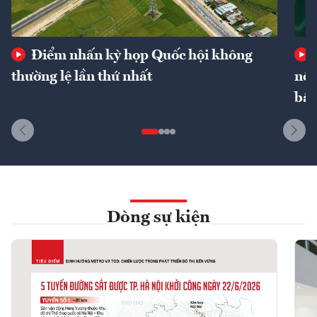
Điểm nhấn kỳ họp Quốc hội không
thường lệ lần thứ nhất
nôn
bất
Dòng sự kiện