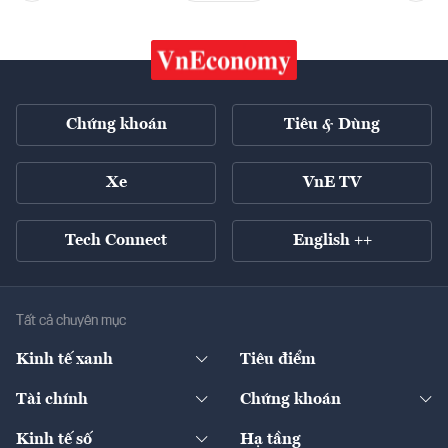
Chứng khoán
Tiêu & Dùng
Xe
VnE TV
Tech Connect
English ++
Tất cả chuyên mục
Kinh tế xanh
Tiêu điểm
Chuyển động xanh
Tài chính
Chứng khoán
Pháp lý
Ngân hàng
Doanh nghiệp niêm yết
Kinh tế số
Hạ tầng