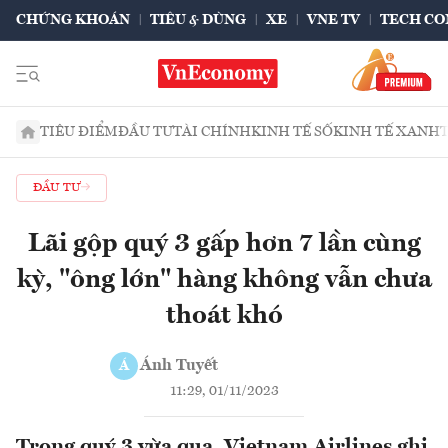
CHỨNG KHOÁN
TIÊU & DÙNG
XE
VNE TV
TECH CO
TIÊU ĐIỂM
ĐẦU TƯ
TÀI CHÍNH
KINH TẾ SỐ
KINH TẾ XANH
ĐẦU TƯ
Lãi gộp quý 3 gấp hơn 7 lần cùng
kỳ, "ông lớn" hàng không vẫn chưa
thoát khó
Ánh Tuyết
Á
11:29, 01/11/2023
Trong quý 3 vừa qua, Vietnam Airlines ghi