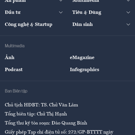
Ấn phẩm
Multimedia
Khung pháp lý
Start-up
Dự án
Công nghiệp
Chuyển động 24h
Đối thoại
The Guide
Video
Đầu tư
Tiêu & Dùng
Quản trị số
Cafe BĐS
Thị trường
Kinh doanh
Kết nối
Tạp chí kinh tế Việt Nam
eMagazine
Nhà đầu tư
Du lịch
Công nghệ & Startup
Dân sinh
Tư vấn
Nông sản
Doanh nhân
Tư vấn Tiêu & Dùng
Infographics
Hạ tầng
Sức khỏe
Khung pháp lý
Doanh nghiệp
Địa phương
Thị trường
Bảo hiểm
Multimedia
Sự kiện
Nhân lực
Ảnh
eMagazine
Đẹp +
An sinh
Podcast
Infographics
Giải trí
Y tế
Nhà
Ban Biên tập
Ẩm thực
Chủ tịch HĐBT: TS. Chử Văn Lâm
Tổng biên tập: Chử Thị Hạnh
Tổng thư ký tòa soạn: Đào Quang Bính
Giấy phép Tạp chí điện tử số: 272/GP-BTTTT ngày