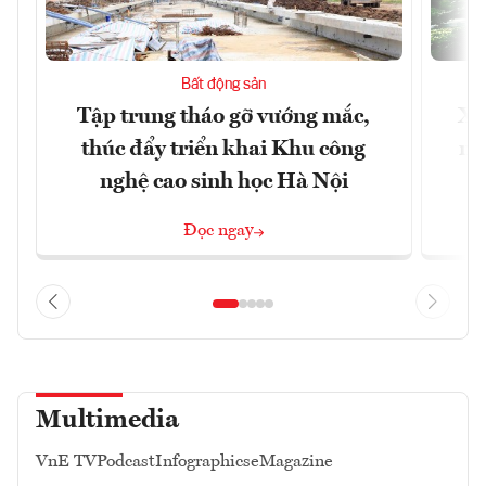
Bất động sản
Tập trung tháo gỡ vướng mắc,
Xâ
thúc đẩy triển khai Khu công
nâ
nghệ cao sinh học Hà Nội
Đọc ngay
Multimedia
VnE TV
Podcast
Infographics
eMagazine