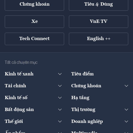
Chứng khoán
Tiêu & Dùng
Xe
VnE TV
Tech Connect
English ++
Tất cả chuyên mục
Kinh tế xanh
Tiêu điểm
Chuyển động xanh
Tài chính
Chứng khoán
Pháp lý
Ngân hàng
Doanh nghiệp niêm yết
Kinh tế số
Hạ tầng
Thương hiệu xanh
Thị trường vốn
Thị trường
Sản phẩm - Thị trường
Bất động sản
Thị trường
Diễn đàn
Thuế
Đầu tư
Tài sản số
Chính sách
Xuất nhập khẩu
Thế giới
Doanh nghiệp
Bảo hiểm
Quốc tế
Dịch vụ số
Thị trường
Khung pháp lý
Kinh tế
Chuyển động