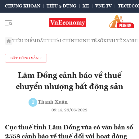
CHỨNG KHOÁN
TIÊU & DÙNG
XE
VNE TV
TECH CO
TIÊU ĐIỂM
ĐẦU TƯ
TÀI CHÍNH
KINH TẾ SỐ
KINH TẾ XANH
BẤT ĐỘNG SẢN
Lâm Đồng cảnh báo về thuế
chuyển nhượng bất động sản
Thanh Xuân
T
09:14, 23/06/2022
Cục thuế tỉnh Lâm Đồng vừa có văn bản số
2558 cảnh báo về thuế đối với hoạt động