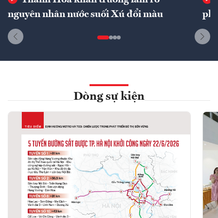
nguyên nhân nước suối Xú đổi màu
phí
Dòng sự kiện