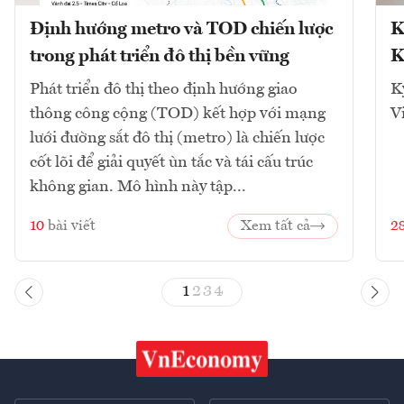
Định hướng metro và TOD chiến lược
K
trong phát triển đô thị bền vững
K
Phát triển đô thị theo định hướng giao
K
thông công cộng (TOD) kết hợp với mạng
V
lưới đường sắt đô thị (metro) là chiến lược
cốt lõi để giải quyết ùn tắc và tái cấu trúc
không gian. Mô hình này tập...
10
bài viết
Xem tất cả
2
1
2
3
4