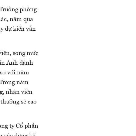
 Trưởng phòng
hác, năm qua
ty dự kiến vẫn
viên, song mức
uấn Anh đánh
 so với năm
. Trong năm
g, nhân viên
c thưởng sẽ cao
ng ty Cổ phần