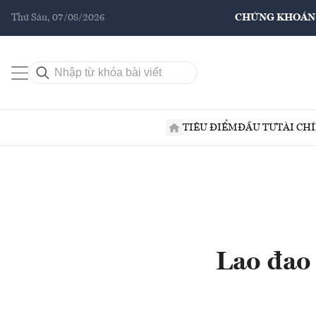
Thứ Sáu, 07/08/2026
CHỨNG KHOÁN
TIÊU ĐIỂM
ĐẦU TƯ
TÀI CH
Lao đao 