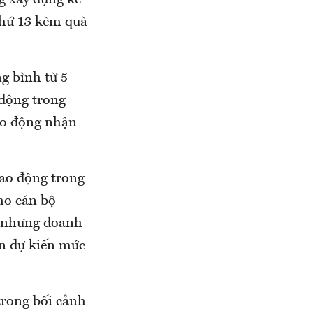
g xây dựng kế
thứ 13 kèm quà
g bình từ 5
 động trong
lao động nhận
ao động trong
ho cán bộ
n nhưng doanh
ên dự kiến mức
trong bối cảnh