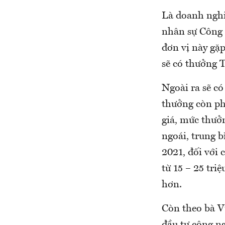
Là doanh nghi
nhân sự Công 
đơn vị này gặp
sẽ có thưởng T
Ngoài ra sẽ c
thưởng còn ph
giá, mức thưở
ngoái, trung 
2021, đối với
từ 15 – 25 tri
hơn.
Còn theo bà 