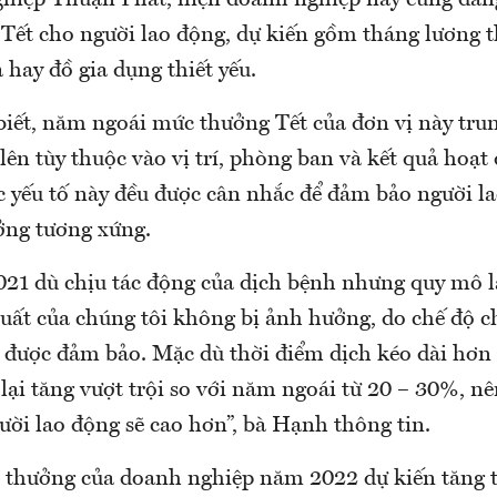
ghiệp Thuận Phát, hiện doanh nghiệp này cũng đan
Tết cho người lao động, dự kiến gồm tháng lương 
à hay đồ gia dụng thiết yếu.
iết, năm ngoái mức thưởng Tết của đơn vị này trun
 lên tùy thuộc vào vị trí, phòng ban và kết quả hoạt
ác yếu tố này đều được cân nhắc để đảm bảo người 
ởng tương xứng.
21 dù chịu tác động của dịch bệnh nhưng quy mô l
uất của chúng tôi không bị ảnh hưởng, do chế độ c
 được đảm bảo. Mặc dù thời điểm dịch kéo dài hơ
 lại tăng vượt trội so với năm ngoái từ 20 – 30%, n
ười lao động sẽ cao hơn”, bà Hạnh thông tin.
c thưởng của doanh nghiệp năm 2022 dự kiến tăng 