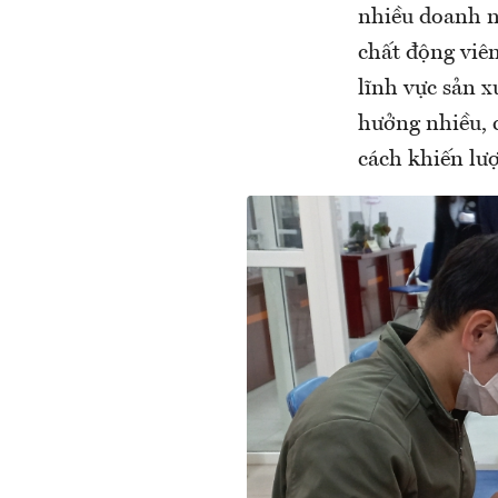
nhiều doanh n
chất động viê
lĩnh vực sản x
hưởng nhiều, c
cách khiến lượ