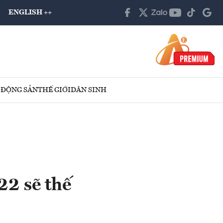
ENGLISH ++
 ĐỘNG SẢN
THẾ GIỚI
DÂN SINH
22 sẽ thế