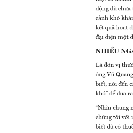
động dù chưa 
cảnh khó khăn
kết quả hoạt 
đại diện một 
NHIỀU NG
Là đơn vị thườ
ông Vũ Quang
biết, nói đến 
khó” để đưa r
“Nhìn chung m
chúng tôi với 
biết dù có th