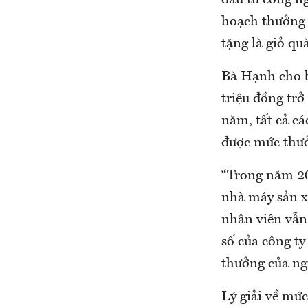
đầu tư công n
hoạch thưởng 
tặng là giỏ qu
Bà Hạnh cho b
triệu đồng trở
năm, tất cả c
được mức thư
“Trong năm 20
nhà máy sản x
nhân viên vẫn
số của công ty
thưởng của ng
Lý giải về mứ