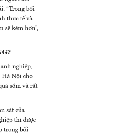
i. “Trong bối
h thực tế và
n sẽ kém hơn”,
NG?
oanh nghiệp,
m Hà Nội cho
 quá sớm và rất
n sát của
ghiệp thì được
p trong bối