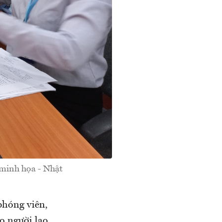
minh họa - Nhật
phóng viên,
o người lao