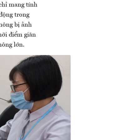
chỉ mang tính
 động trong
không bị ảnh
thời điểm giãn
hông lớn.