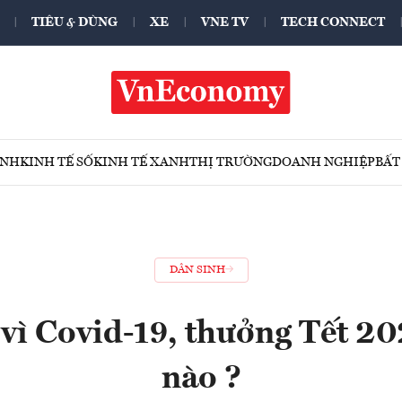
TIÊU & DÙNG
XE
VNE TV
TECH CONNECT
ÍNH
KINH TẾ SỐ
KINH TẾ XANH
THỊ TRƯỜNG
DOANH NGHIỆP
BẤT
DÂN SINH
vì Covid-19, thưởng Tết 20
nào ?