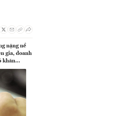
ng nặng nề
ên gia, doanh
hó khăn…