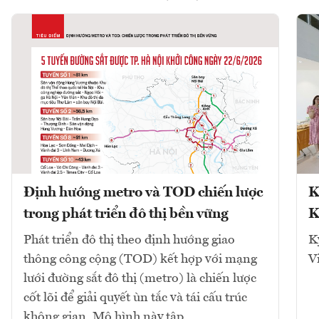
Định hướng metro và TOD chiến lược
K
trong phát triển đô thị bền vững
K
Phát triển đô thị theo định hướng giao
K
thông công cộng (TOD) kết hợp với mạng
V
lưới đường sắt đô thị (metro) là chiến lược
cốt lõi để giải quyết ùn tắc và tái cấu trúc
không gian. Mô hình này tập...