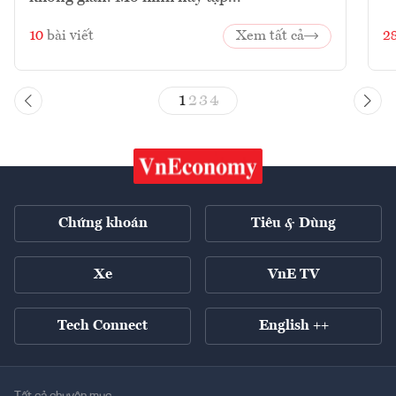
10
bài viết
Xem tất cả
2
1
2
3
4
Chứng khoán
Tiêu & Dùng
Xe
VnE TV
Tech Connect
English ++