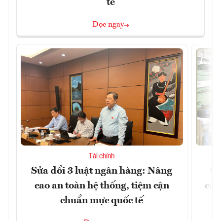
tế
Đọc ngay
Tài chính
Sửa đổi 3 luật ngân hàng: Nâng
Ch
cao an toàn hệ thống, tiệm cận
cấu
chuẩn mực quốc tế