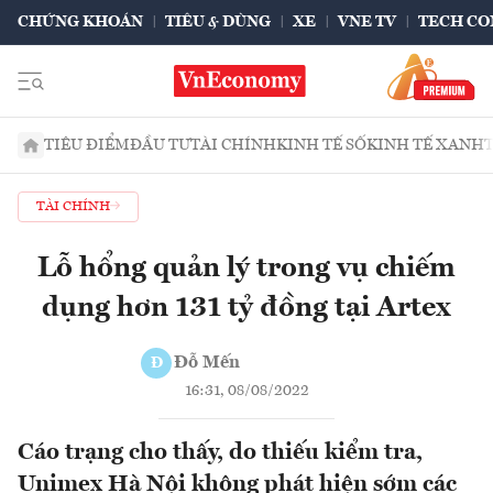
CHỨNG KHOÁN
TIÊU & DÙNG
XE
VNE TV
TECH CO
TIÊU ĐIỂM
ĐẦU TƯ
TÀI CHÍNH
KINH TẾ SỐ
KINH TẾ XANH
TÀI CHÍNH
Lỗ hổng quản lý trong vụ chiếm
dụng hơn 131 tỷ đồng tại Artex
Đỗ Mến
Đ
16:31, 08/08/2022
Cáo trạng cho thấy, do thiếu kiểm tra,
Unimex Hà Nội không phát hiện sớm các