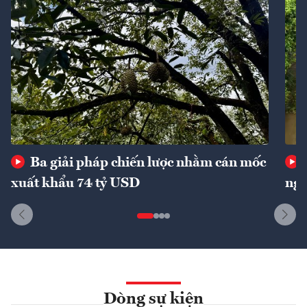
Ba giải pháp chiến lược nhằm cán mốc
xuất khẩu 74 tỷ USD
ngu
Dòng sự kiện