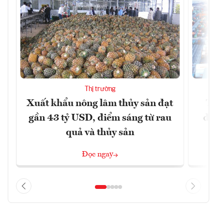
Thị trường
Xuất khẩu nông lâm thủy sản đạt
TP
gần 43 tỷ USD, điểm sáng từ rau
đó
quả và thủy sản
Đọc ngay