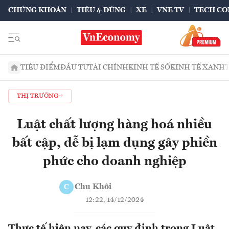
CHỨNG KHOÁN
TIÊU & DÙNG
XE
VNE TV
TECH CO
TIÊU ĐIỂM
ĐẦU TƯ
TÀI CHÍNH
KINH TẾ SỐ
KINH TẾ XANH
THỊ TRƯỜNG
Luật chất lượng hàng hoá nhiều
bất cập, dễ bị lạm dụng gây phiền
phức cho doanh nghiệp
Chu Khôi
C
12:22, 14/12/2024
Thực tế hiện nay, các quy định trong Luật