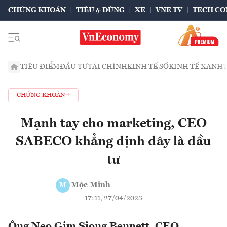
CHỨNG KHOÁN
TIÊU & DÙNG
XE
VNE TV
TECH CO
TIÊU ĐIỂM
ĐẦU TƯ
TÀI CHÍNH
KINH TẾ SỐ
KINH TẾ XANH
CHỨNG KHOÁN
Mạnh tay cho marketing, CEO
SABECO khẳng định đây là đầu
tư
Mộc Minh
M
17:11, 27/04/2023
Ông Neo Gim Siong Bennett, CEO