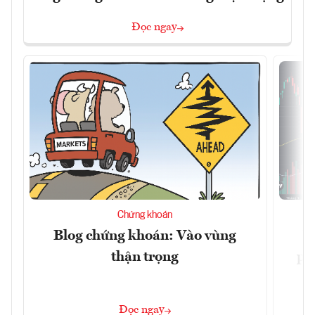
Đọc ngay
Chứng khoán
Blog chứng khoán: Vào vùng
V
thận trọng
ph
Đọc ngay