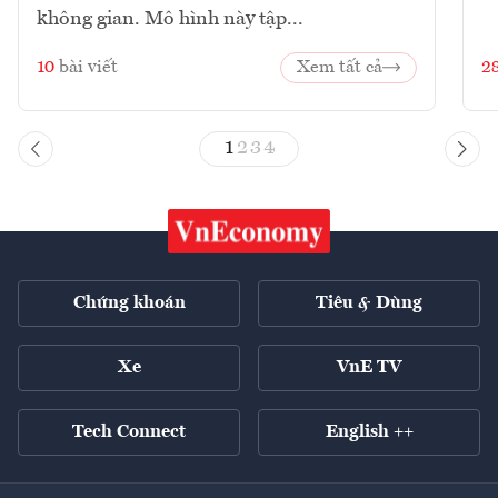
không gian. Mô hình này tập...
10
bài viết
Xem tất cả
2
1
2
3
4
Chứng khoán
Tiêu & Dùng
Xe
VnE TV
Tech Connect
English ++