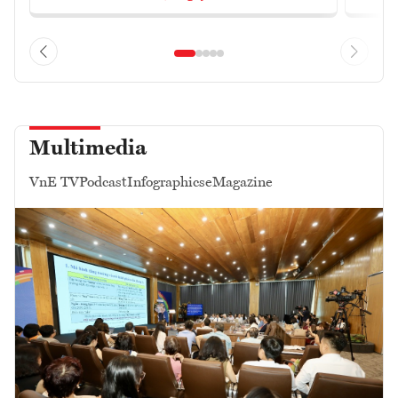
Multimedia
VnE TV
Podcast
Infographics
eMagazine