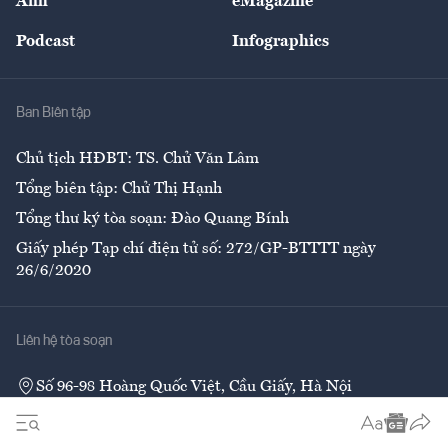
Ảnh
eMagazine
Đẹp +
An sinh
Podcast
Infographics
Giải trí
Y tế
Nhà
Ban Biên tập
Ẩm thực
Chủ tịch HĐBT: TS. Chử Văn Lâm
Tổng biên tập: Chử Thị Hạnh
Tổng thư ký tòa soạn: Đào Quang Bính
Giấy phép Tạp chí điện tử số: 272/GP-BTTTT ngày
26/6/2020
Liên hệ tòa soạn
Số 96-98 Hoàng Quốc Việt, Cầu Giấy, Hà Nội
02437552050