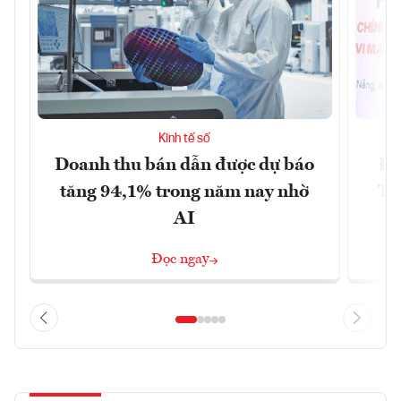
Kinh tế số
Doanh thu bán dẫn được dự báo
Đà
tăng 94,1% trong năm nay nhờ
Tr
AI
Đọc ngay