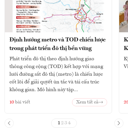
Định hướng metro và TOD chiến lược
K
trong phát triển đô thị bền vững
K
Phát triển đô thị theo định hướng giao
K
thông công cộng (TOD) kết hợp với mạng
V
lưới đường sắt đô thị (metro) là chiến lược
cốt lõi để giải quyết ùn tắc và tái cấu trúc
không gian. Mô hình này tập...
10
bài viết
Xem tất cả
2
1
2
3
4