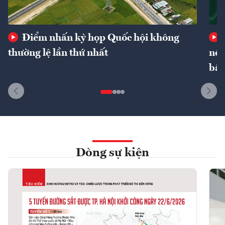
Điểm nhấn kỳ họp Quốc hội không
thường lệ lần thứ nhất
nôn
bất
Dòng sự kiện