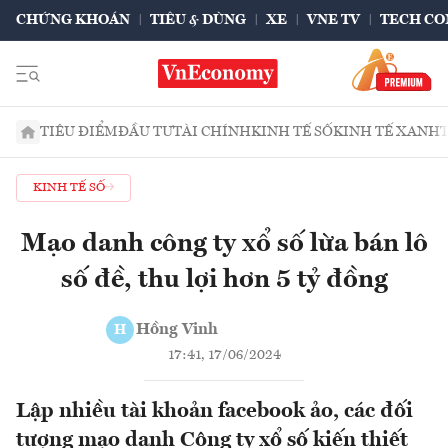
CHỨNG KHOÁN
TIÊU & DÙNG
XE
VNE TV
TECH CO
TIÊU ĐIỂM
ĐẦU TƯ
TÀI CHÍNH
KINH TẾ SỐ
KINH TẾ XANH
KINH TẾ SỐ
Mạo danh công ty xổ số lừa bán lô
số đề, thu lợi hơn 5 tỷ đồng
Hồng Vinh
H
17:41, 17/06/2024
Lập nhiều tài khoản facebook ảo, các đối
tượng mạo danh Công ty xổ số kiến thiết