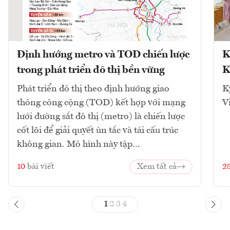
Định hướng metro và TOD chiến lược
K
trong phát triển đô thị bền vững
K
Phát triển đô thị theo định hướng giao
K
thông công cộng (TOD) kết hợp với mạng
V
lưới đường sắt đô thị (metro) là chiến lược
cốt lõi để giải quyết ùn tắc và tái cấu trúc
không gian. Mô hình này tập...
10
bài viết
Xem tất cả
2
1
2
3
4