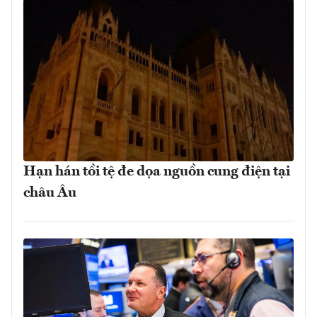
Hạn hán tồi tệ đe dọa nguồn cung điện tại
châu Âu