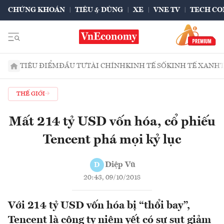
CHỨNG KHOÁN
TIÊU & DÙNG
XE
VNE TV
TECH CO
TIÊU ĐIỂM
ĐẦU TƯ
TÀI CHÍNH
KINH TẾ SỐ
KINH TẾ XANH
THẾ GIỚI
Mất 214 tỷ USD vốn hóa, cổ phiếu
Tencent phá mọi kỷ lục
Diệp Vũ
D
20:43, 09/10/2018
Với 214 tỷ USD vốn hóa bị “thổi bay”,
Tencent là công ty niêm yết có sự sụt giảm