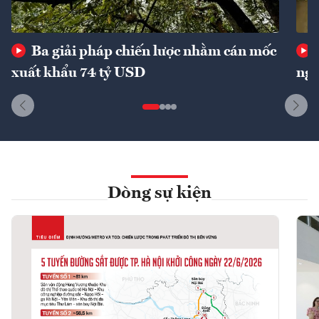
Ba giải pháp chiến lược nhằm cán mốc
xuất khẩu 74 tỷ USD
ngu
Dòng sự kiện