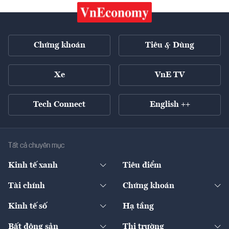
Chứng khoán
Tiêu & Dùng
Xe
VnE TV
Tech Connect
English ++
Tất cả chuyên mục
Kinh tế xanh
Tiêu điểm
Chuyển động xanh
Tài chính
Chứng khoán
Pháp lý
Ngân hàng
Doanh nghiệp niêm yết
Kinh tế số
Hạ tầng
Thương hiệu xanh
Thị trường vốn
Thị trường
Sản phẩm - Thị trường
Bất động sản
Thị trường