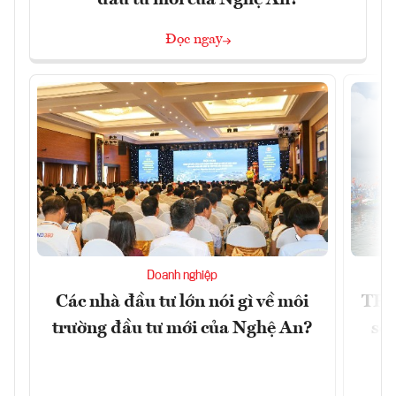
đầu tư mới của Nghệ An?
Đọc ngay
Doanh nghiệp
Các nhà đầu tư lớn nói gì về môi
TP.
trường đầu tư mới của Nghệ An?
soá