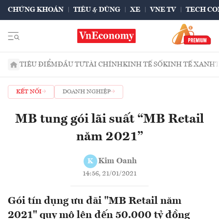
CHỨNG KHOÁN
TIÊU & DÙNG
XE
VNE TV
TECH CO
TIÊU ĐIỂM
ĐẦU TƯ
TÀI CHÍNH
KINH TẾ SỐ
KINH TẾ XANH
KẾT NỐI
DOANH NGHIỆP
MB tung gói lãi suất “MB Retail
năm 2021”
Kim Oanh
K
14:56, 21/01/2021
Gói tín dụng ưu đãi "MB Retail năm
2021" quy mô lên đến 50.000 tỷ đồng