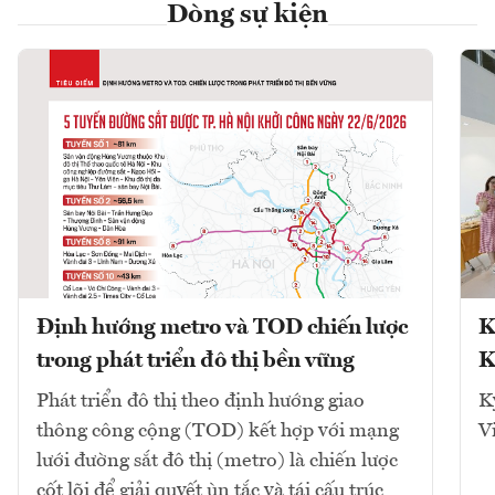
Dòng sự kiện
Định hướng metro và TOD chiến lược
K
trong phát triển đô thị bền vững
K
Phát triển đô thị theo định hướng giao
K
thông công cộng (TOD) kết hợp với mạng
V
lưới đường sắt đô thị (metro) là chiến lược
cốt lõi để giải quyết ùn tắc và tái cấu trúc