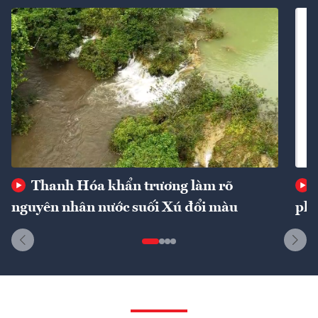
Thanh Hóa khẩn trương làm rõ
nguyên nhân nước suối Xú đổi màu
phí