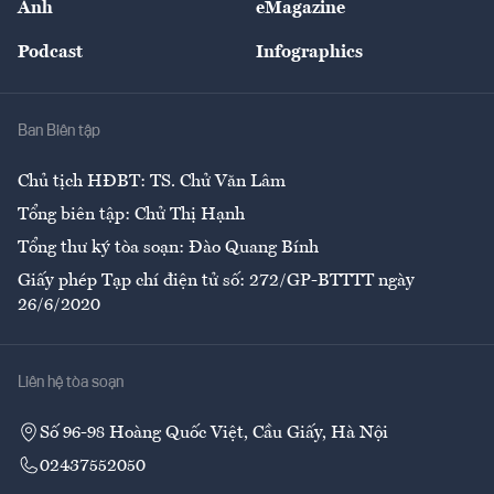
Ảnh
eMagazine
Đẹp +
An sinh
Podcast
Infographics
Giải trí
Y tế
Nhà
Ban Biên tập
Ẩm thực
Chủ tịch HĐBT: TS. Chử Văn Lâm
Tổng biên tập: Chử Thị Hạnh
Tổng thư ký tòa soạn: Đào Quang Bính
Giấy phép Tạp chí điện tử số: 272/GP-BTTTT ngày
26/6/2020
Liên hệ tòa soạn
Số 96-98 Hoàng Quốc Việt, Cầu Giấy, Hà Nội
02437552050