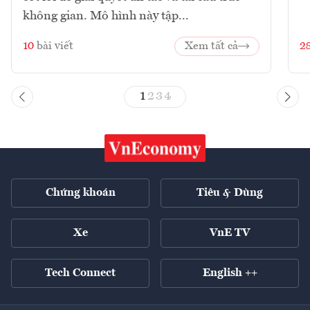
không gian. Mô hình này tập...
10
bài viết
Xem tất cả
2
1
2
3
4
Chứng khoán
Tiêu & Dùng
Xe
VnE TV
Tech Connect
English ++