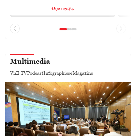
Đọc ngay
Multimedia
VnE TV
Podcast
Infographics
eMagazine