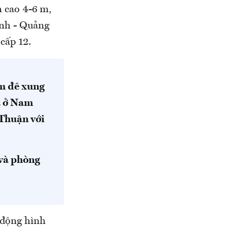
n cao 4-6 m,
ình - Quảng
cấp 12.
ểm đê xung
a ở Nam
 Thuận với
 và phòng
u động hình