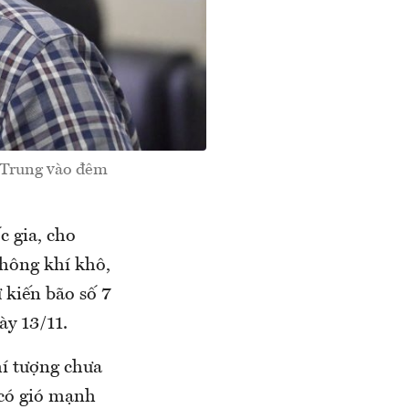
 Trung vào đêm
 gia, cho
không khí khô,
 kiến bão số 7
ày 13/11.
í tượng chưa
 có gió mạnh