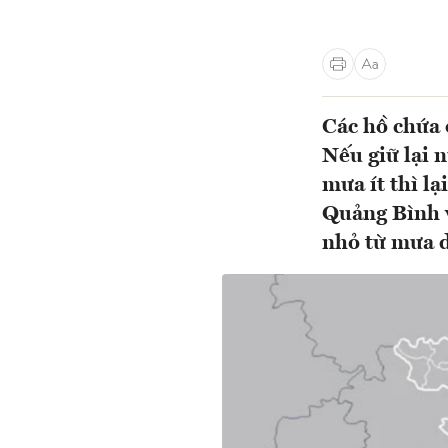
Các hồ chứa 
Nếu giữ lại n
mưa ít thì l
Quảng Bình v
nhỏ từ mưa d