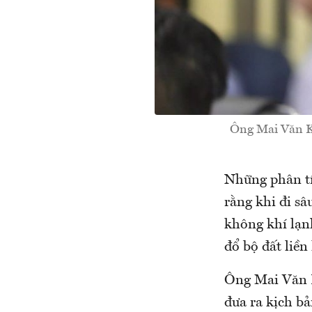
Ông Mai Văn K
Những phân tí
rằng khi đi s
không khí lạnh
đổ bộ đất liền
Ông Mai Văn K
đưa ra kịch b