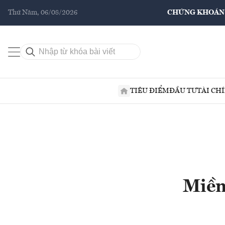
Thứ Năm, 06/08/2026
CHỨNG KHOÁN
TIÊU ĐIỂM
ĐẦU TƯ
TÀI CH
Miền