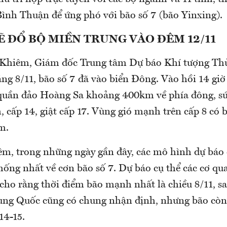
ình Thuận để ứng phó với bão số 7 (bão Yinxing).
SẼ ĐỔ BỘ MIỀN TRUNG VÀO ĐÊM 12/11
Khiêm, Giám đốc Trung tâm Dự báo Khí tượng Th
sáng 8/11, bão số 7 đã vào biển Đông. Vào hồi 14 giờ
quần đảo Hoàng Sa khoảng 400km về phía đông, s
 cấp 14, giật cấp 17. Vùng gió mạnh trên cấp 8 có 
m.
m, trong những ngày gần đây, các mô hình dự báo 
hống nhất về cơn bão số 7. Dự báo cụ thể các cơ qu
cho rằng thời điểm bão mạnh nhất là chiều 8/11, sa
ung Quốc cũng có chung nhận định, nhưng bão còn
14-15.