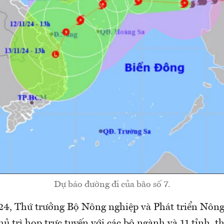
Dự báo đường đi của bão số 7.
24, Thứ trưởng Bộ Nông nghiệp và Phát triển Nôn
 trì họp trực tuyến với các bộ ngành và 11 tỉnh, t