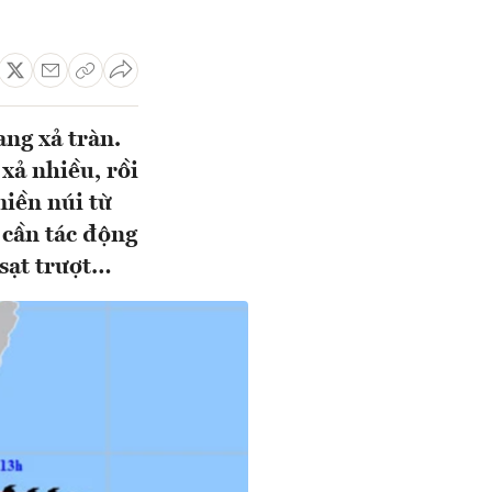
ng xả tràn.
 xả nhiều, rồi
miền núi từ
 cần tác động
 sạt trượt…