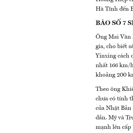
Hà Tĩnh đến B
BÃO SỐ 7 
Ông Mai Văn 
gia, cho biết 
Yinxing cách 
nhất 166 km/h,
khoảng 200 k
Theo ông Khiê
chưa có tính t
của Nhật Bản 
dần. Mỹ và Tr
mạnh lên cấp 