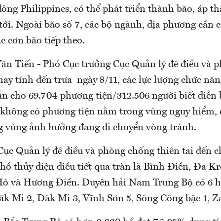
ông Philippines, có thể phát triển thành bão, áp th
tới. Ngoài bão số 7, các bộ ngành, địa phương cần
c cơn bão tiếp theo.
n Tiến - Phó Cục trưởng Cục Quản lý đê điều và 
 hay tính đến trưa ngày 8/11, các lực lượng chức nă
n cho 69.704 phương tiện/312.506 người biết diễn 
 không có phương tiện nằm trong vùng nguy hiểm,
g vùng ảnh hưởng đang di chuyển vòng tránh.
ục Quản lý đê điều và phòng chống thiên tai đến ch
hồ thủy điện điều tiết qua tràn là Bình Điền, Đa K
ô và Hương Điền. Duyên hải Nam Trung Bộ có 6 h
ăk Mi 2, Đăk Mi 3, Vĩnh Sơn 5, Sông Công bậc 1, 