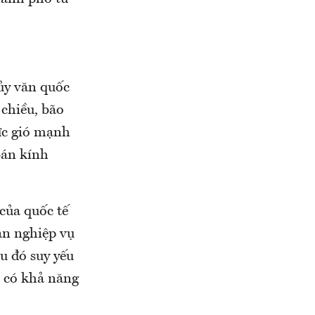
ủy văn quốc
 chiều, bão
ức gió mạnh
bán kính
của quốc tế
an nghiệp vụ
u đó suy yếu
 có khả năng