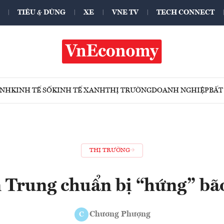
TIÊU & DÙNG
XE
VNE TV
TECH CONNECT
ÍNH
KINH TẾ SỐ
KINH TẾ XANH
THỊ TRƯỜNG
DOANH NGHIỆP
BẤT
THỊ TRƯỜNG
 Trung chuẩn bị “hứng” bão
Chương Phượng
C