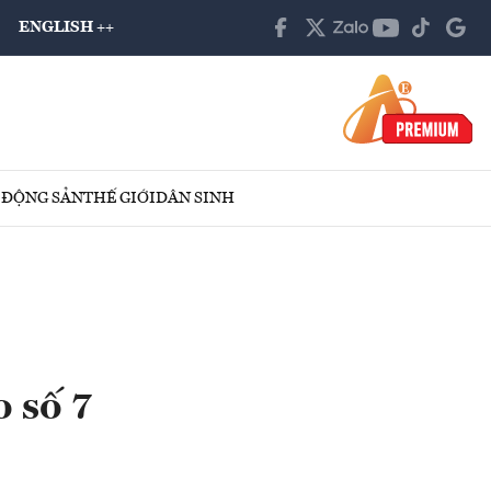
ENGLISH ++
 ĐỘNG SẢN
THẾ GIỚI
DÂN SINH
 số 7