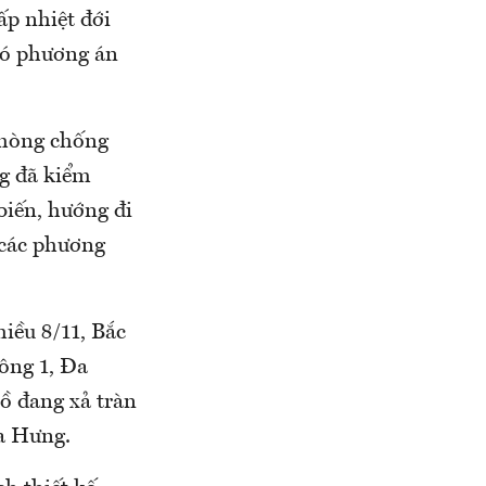
ấp nhiệt đới
 có phương án
phòng chống
ng đã kiểm
biến, hướng đi
 các phương
iều 8/11, Bắc
rông 1, Đa
ồ đang xả tràn
Za Hưng.