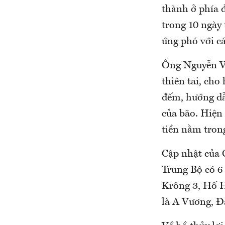
thành ở phía đ
trong 10 ngày 
ứng phó với cá
Ông Nguyễn Vă
thiên tai, cho
đếm, hướng dẫ
của bão. Hiện
tiền nằm tron
Cập nhật của C
Trung Bộ có 6 
Krông 3, Hố H
là A Vương, Đ