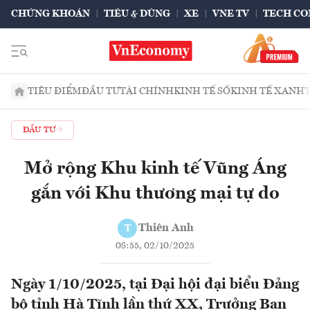
CHỨNG KHOÁN
TIÊU & DÙNG
XE
VNE TV
TECH CO
TIÊU ĐIỂM
ĐẦU TƯ
TÀI CHÍNH
KINH TẾ SỐ
KINH TẾ XANH
ĐẦU TƯ
Mở rộng Khu kinh tế Vũng Áng
gắn với Khu thương mại tự do
Thiên Anh
T
08:55, 02/10/2025
Ngày 1/10/2025, tại Đại hội đại biểu Đảng
bộ tỉnh Hà Tĩnh lần thứ XX, Trưởng Ban