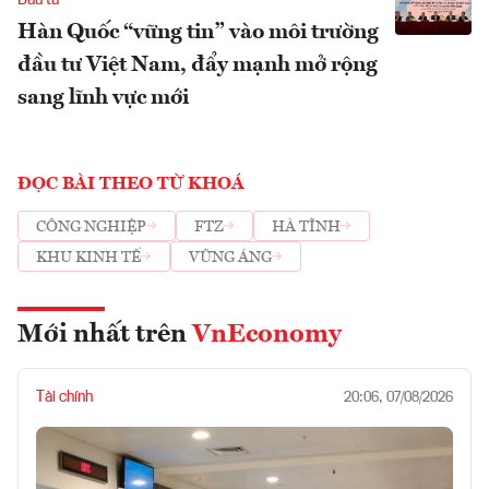
Đầu tư
Hàn Quốc “vững tin” vào môi trường
đầu tư Việt Nam, đẩy mạnh mở rộng
sang lĩnh vực mới
ĐỌC BÀI THEO TỪ KHOÁ
CÔNG NGHIỆP
FTZ
HÀ TĨNH
KHU KINH TẾ
VŨNG ÁNG
Mới nhất trên
VnEconomy
Tài chính
20:06, 07/08/2026