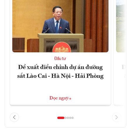
Đầu tư
Đề xuất điều chỉnh dự án đường
Đồn
sắt Lào Cai - Hà Nội - Hải Phòng
3 
Đọc ngay