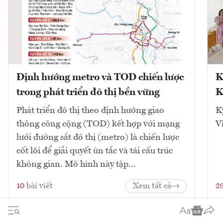
Định hướng metro và TOD chiến lược
K
trong phát triển đô thị bền vững
K
Phát triển đô thị theo định hướng giao
K
thông công cộng (TOD) kết hợp với mạng
V
lưới đường sắt đô thị (metro) là chiến lược
cốt lõi để giải quyết ùn tắc và tái cấu trúc
không gian. Mô hình này tập...
10
bài viết
Xem tất cả
2
1
2
3
4