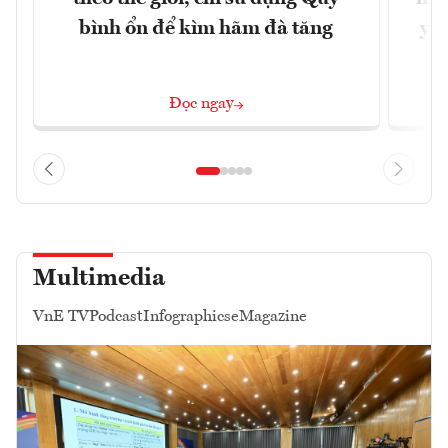
bình ổn để kìm hãm đà tăng
yêu
Đọc ngay
Multimedia
VnE TV
Podcast
Infographics
eMagazine