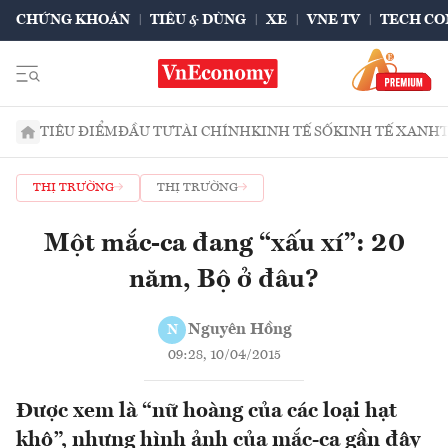
CHỨNG KHOÁN
TIÊU & DÙNG
XE
VNE TV
TECH CO
TIÊU ĐIỂM
ĐẦU TƯ
TÀI CHÍNH
KINH TẾ SỐ
KINH TẾ XANH
THỊ TRƯỜNG
THỊ TRƯỜNG
Một mắc-ca đang “xấu xí”: 20
năm, Bộ ở đâu?
Nguyên Hồng
N
09:28, 10/04/2015
Được xem là “nữ hoàng của các loại hạt
khô”, nhưng hình ảnh của mắc-ca gần đây