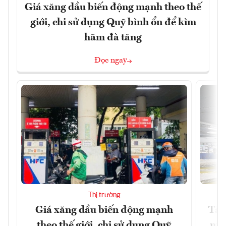
Giá xăng dầu biến động mạnh theo thế
giới, chi sử dụng Quỹ bình ổn để kìm
hãm đà tăng
Đọc ngay
Thị trường
Giá xăng dầu biến động mạnh
Tăn
theo thế giới, chi sử dụng Quỹ
min