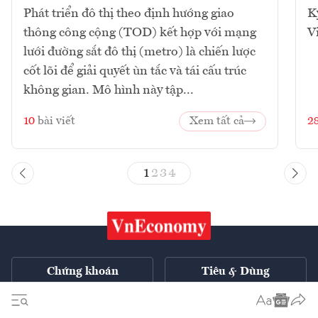
Phát triển đô thị theo định hướng giao
K
thông công cộng (TOD) kết hợp với mạng
V
lưới đường sắt đô thị (metro) là chiến lược
cốt lõi để giải quyết ùn tắc và tái cấu trúc
không gian. Mô hình này tập...
10
bài viết
Xem tất cả
2
1
2
3
4
Chứng khoán
Tiêu & Dùng
Xe
VnE TV