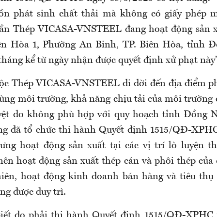
ồn phát sinh chất thải mà không có giấy phép m
hần Thép VICASA-VNSTEEL đang hoạt động sản x
ên Hòa 1, Phường An Binh, TP. Biên Hòa, tỉnh Đ
tháng kể từ ngày nhận được quyết định xử phạt này”
uộc Thép VICASA-VNSTEEL di dời đến địa điểm ph
ùng môi trường, khả năng chịu tải của môi trường
yệt do không phù hợp với quy hoạch tỉnh Đồng Na
ng đã tổ chức thi hành Quyết định 1515/QĐ-XPHC
ưng hoạt động sản xuất tại các vị trí lò luyện t
ên hoạt động sản xuất thép cán và phôi thép của 
hiên, hoạt động kinh doanh bán hàng và tiêu thụ
ng được duy trì.
biết do phải thi hành Quyết định 1515/QĐ-XPHC 