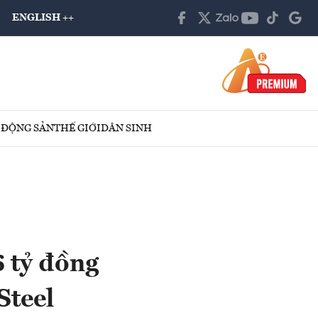
ENGLISH ++
 ĐỘNG SẢN
THẾ GIỚI
DÂN SINH
6 tỷ đồng
Steel