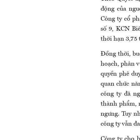
động của ngu
Công ty cổ p
số 9, KCN Bi
thời hạn 3,75 
Đồng thời, b
hoạch, phân v
quyền phê du
quan chức nă
công ty đã ng
thành phẩm, n
ngưng. Tuy n
công ty vẫn đa
Công ty cho 