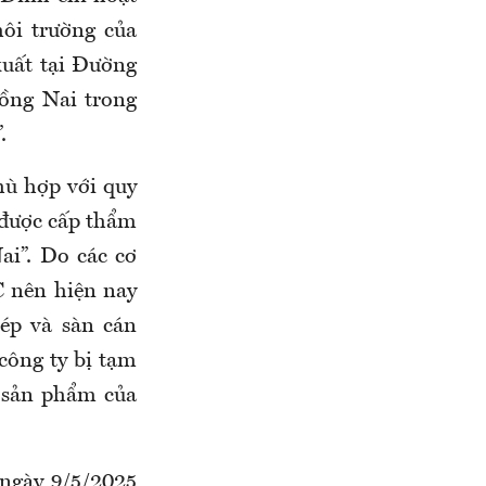
ôi trường của
uất tại Đường
ồng Nai trong
.
ù hợp với quy
 được cấp thẩm
i”. Do các cơ
 nên hiện nay
hép và sàn cán
công ty bị tạm
 sản phẩm của
ngày 9/5/2025