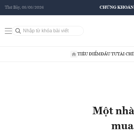
Thứ Bảy, 08/08/2026
CHỨNG KHOÁN
TIÊU ĐIỂM
ĐẦU TƯ
TÀI CH
Một nhà 
mua 