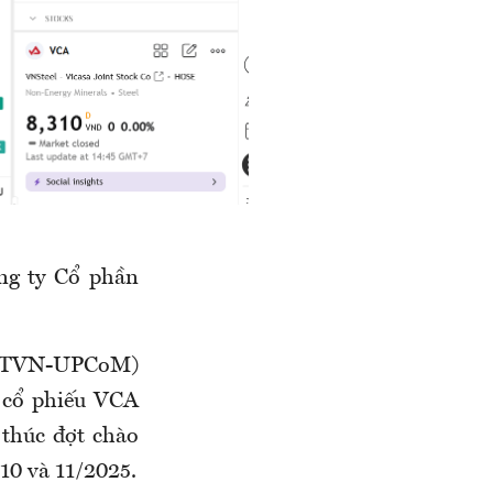
ng ty Cổ phần
mã TVN-UPCoM)
u cổ phiếu VCA
 thúc đợt chào
 10 và 11/2025.