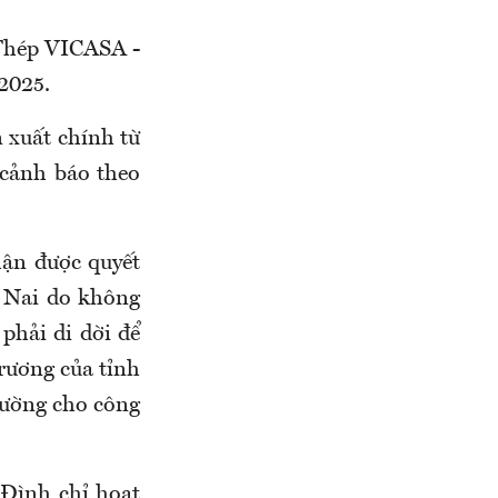
 Thép VICASA -
2025.
 xuất chính từ
 cảnh báo theo
ận được quyết
 Nai do không
phải di dời để
rương của tỉnh
rường cho công
Đình chỉ hoạt