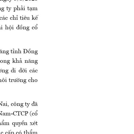
g ty phải tạm
ác chỉ tiêu kế
i hội đồng cổ
 năng tỉnh Đồng
Song khả năng
ơng di dời các
ôi trường cho
ai, công ty đã
t Nam-CTCP (cổ
hẩm quyền xét
ác cấp có thẩm