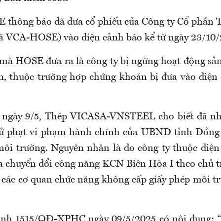
 thông báo đã đưa cổ phiếu của Công ty Cổ phần
VCA-HOSE) vào diện cảnh báo kể từ ngày 23/10/
à HOSE đưa ra là công ty bị ngừng hoạt động sản
ên, thuộc trường hợp chứng khoán bị đưa vào diện
o ngày 9/5, Thép VICASA-VNSTEEL cho biết đã nh
 xử phạt vi phạm hành chính của UBND tỉnh Đồng
môi trường. Nguyên nhân là do công ty thuộc diện 
chuyển đổi công năng KCN Biên Hòa I theo chủ t
các cơ quan chức năng không cấp giấy phép môi t
ịnh 1515/QĐ-XPHC ngày 09/5/2025 có nội dung: “