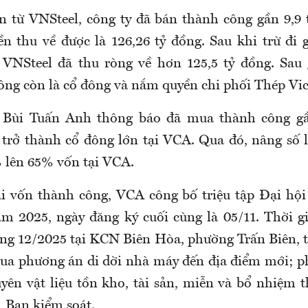
n từ VNSteel, công ty đã bán thành công gần 9,9 t
ền thu về được là 126,26 tỷ đồng. Sau khi trừ đi 
 VNSteel đã thu ròng về hơn 125,5 tỷ đồng. Sau 
ông còn là cổ đông và nắm quyền chi phối Thép Vic
 Bùi Tuấn Anh thông báo đã mua thành công gần
trở thành cổ đông lớn tại VCA. Qua đó, nâng số 
 lên 65% vốn tại VCA.
i vốn thành công, VCA công bố triệu tập Đại hộ
m 2025, ngày đăng ký cuối cùng là 05/11. Thời g
áng 12/2025 tại KCN Biên
Hòa
, phường Trấn Biên, 
a phương án di dời nhà máy đến địa điểm mới; p
yên vật liệu tồn kho, tài sản, miễn và bổ nhiệm 
, Ban kiểm soát.