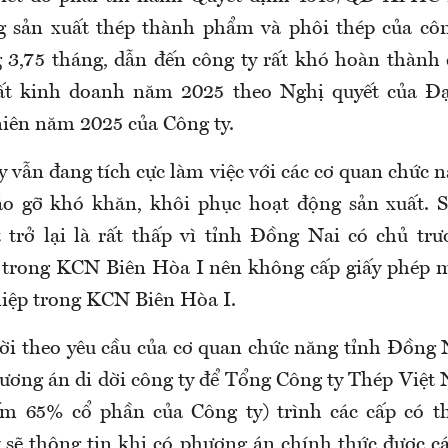
g sản xuất thép thành phẩm và phôi thép của côn
3,75 tháng, dẫn đến công ty rất khó hoàn thành c
ất kinh doanh năm 2025 theo Nghị quyết của Đạ
iên năm 2025 của Công ty.
y vẫn đang tích cực làm việc với các cơ quan chức
o gỡ khó khăn, khôi phục hoạt động sản xuất. 
 trở lại là rất thấp vì tỉnh Đồng Nai có chủ trư
 trong KCN Biên Hòa I nên không cấp giấy phép m
iệp trong KCN Biên Hòa I.
dời theo yêu cầu của cơ quan chức năng tỉnh Đồng N
hương án di dời công ty để Tổng Công ty Thép Việ
ếm 65% cổ phần của Công ty) trình các cấp có t
y sẽ thông tin khi có phương án chính thức được c