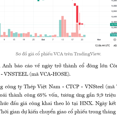
Sơ đồ giá cổ phiếu VCA trên TradingView.
 Anh báo cáo về ngày trở thành cổ đông lớn Cô
 - VNSTEEL (mã VCA-HOSE).
ng công ty Thép Việt Nam - CTCP - VNSteel (
oái thành công 65% vốn, tương ứng gần 9,9 triệ
hức đấu giá công khai theo lô tại HNX. Ngày kết
Thời gian dự kiến chuyển giao cổ phiếu trong tháng