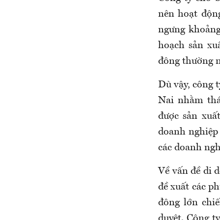
nên hoạt độn
ngưng khoảng 
hoạch sản xu
đông thường n
Dù vậy, công t
Nai nhằm thá
được sản xuất
doanh nghiệp
các doanh ngh
Về vấn đề di 
đề xuất các p
đông lớn chi
duyệt. Công t