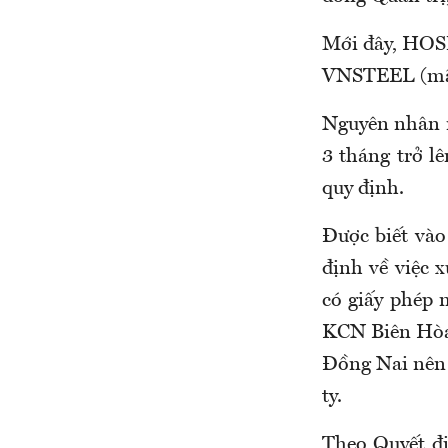
Mới đây, HOSE
VNSTEEL (mã 
Nguyên nhân m
3 tháng trở l
quy định.
Được biết và
định về việc
có giấy phép 
KCN Biên Hòa 
Đồng Nai nên 
ty.
Theo Quyết đ