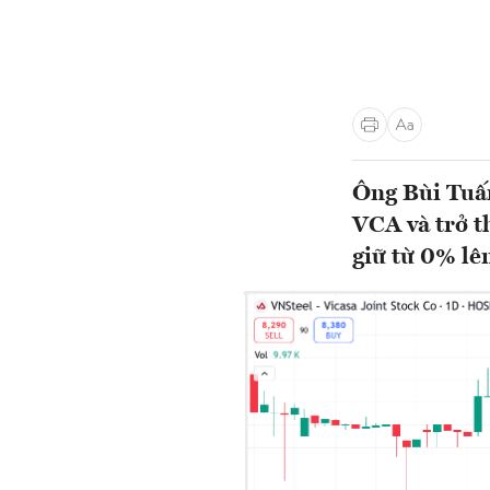
Ông Bùi Tuấn
VCA và trở t
giữ từ 0% lê