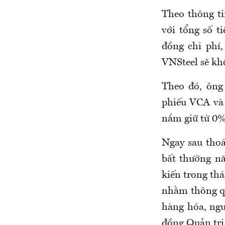
Theo thông ti
với tổng số ti
đồng chi phí,
VNSteel sẽ kh
Theo đó, ông
phiếu VCA và 
nắm giữ từ 0%
Ngay sau thoá
bất thường nă
kiến trong th
nhằm thông qu
hàng hóa, ngu
đồng Quản trị