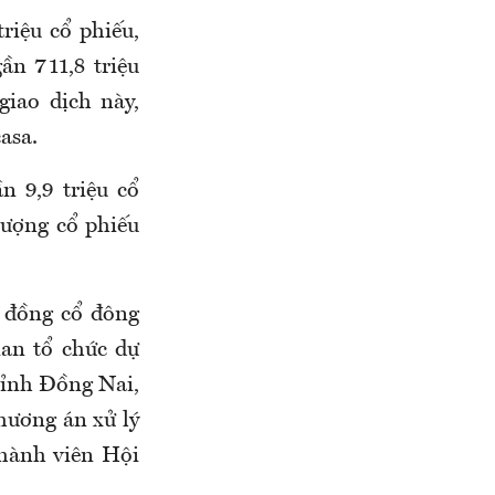
riệu cổ phiếu,
gần 711,8 triệu
giao dịch này,
asa.
 9,9 triệu cổ
lượng cổ phiếu
i đồng cổ đông
ian tổ chức dự
tỉnh Đồng Nai,
hương án xử lý
thành viên Hội