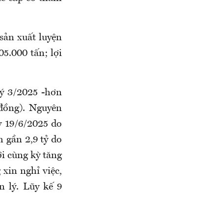
sản xuất luyện
05.000 tấn; lợi
ý 3/2025 -hơn
đồng). Nguyên
y 19/6/2025 do
 gần 2,9 tỷ do
ới cùng kỳ tăng
 xin nghỉ việc,
n lý. Lũy kế 9