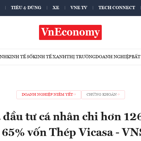
TIÊU & DÙNG
XE
VNE TV
TECH CONNECT
ÍNH
KINH TẾ SỐ
KINH TẾ XANH
THỊ TRƯỜNG
DOANH NGHIỆP
BẤT
DOANH NGHIỆP NIÊM YẾT
CHỨNG KHOÁN
đầu tư cá nhân chi hơn 12
65% vốn Thép Vicasa - VN