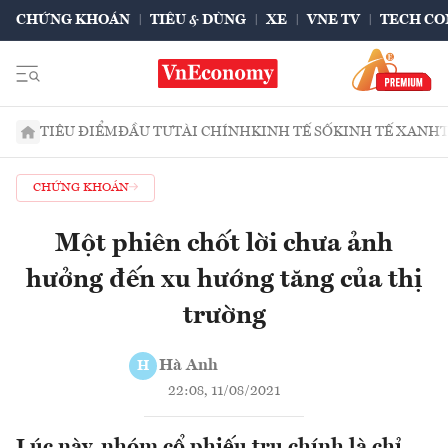
CHỨNG KHOÁN
TIÊU & DÙNG
XE
VNE TV
TECH CO
TIÊU ĐIỂM
ĐẦU TƯ
TÀI CHÍNH
KINH TẾ SỐ
KINH TẾ XANH
CHỨNG KHOÁN
Một phiên chốt lời chưa ảnh
hưởng đến xu hướng tăng của thị
trường
Hà Anh
H
22:08, 11/08/2021
Lúc này, nhóm cổ phiếu trụ chính là chỉ