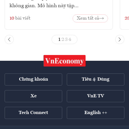
không gian. Mô hình này tập...
10
bài viết
Xem tất cả
2
1
2
3
4
Chứng khoán
Tiêu & Dùng
Xe
VnE TV
Tech Connect
English ++