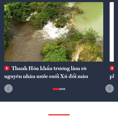
Thanh Hóa khẩn trương làm rõ
nguyên nhân nước suối Xú đổi màu
phí