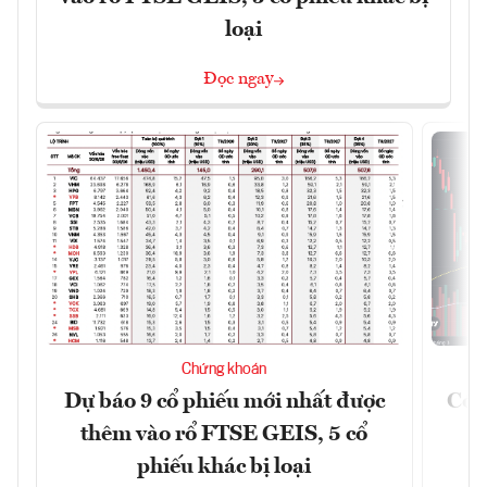
loại
Đọc ngay
Chứng khoán
Dự báo 9 cổ phiếu mới nhất được
Có t
thêm vào rổ FTSE GEIS, 5 cổ
phiếu khác bị loại