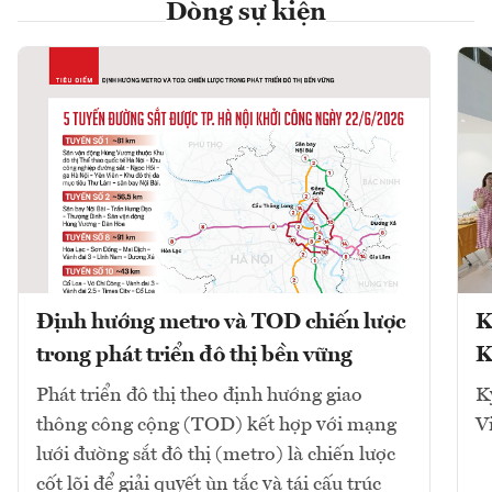
Dòng sự kiện
Định hướng metro và TOD chiến lược
K
trong phát triển đô thị bền vững
K
Phát triển đô thị theo định hướng giao
K
thông công cộng (TOD) kết hợp với mạng
V
lưới đường sắt đô thị (metro) là chiến lược
cốt lõi để giải quyết ùn tắc và tái cấu trúc