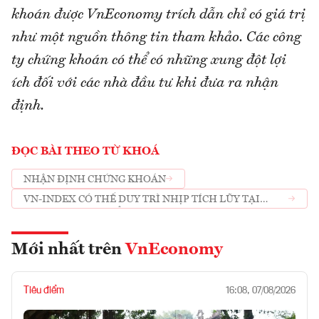
khoán được VnEconomy trích dẫn chỉ có giá trị
như một nguồn thông tin tham khảo. Các công
ty chứng khoán có thể có những xung đột lợi
ích đối với các nhà đầu tư khi đưa ra nhận
định.
ĐỌC BÀI THEO TỪ KHOÁ
NHẬN ĐỊNH CHỨNG KHOÁN
VN-INDEX CÓ THỂ DUY TRÌ NHỊP TÍCH LŨY TẠI
VÙNG 1350-1380 ĐIỂM
Mới nhất trên
VnEconomy
Tiêu điểm
16:08, 07/08/2026