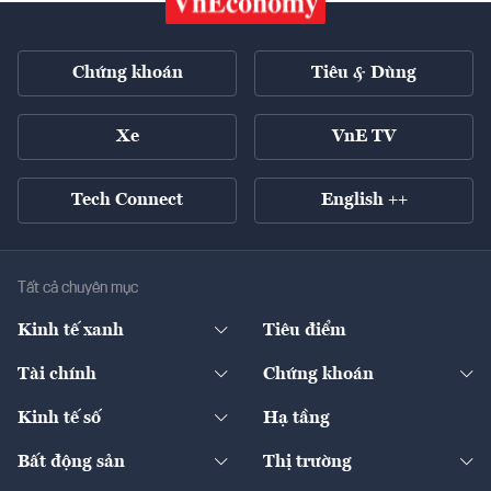
Chứng khoán
Tiêu & Dùng
Xe
VnE TV
Tech Connect
English ++
Tất cả chuyên mục
Kinh tế xanh
Tiêu điểm
Chuyển động xanh
Tài chính
Chứng khoán
Pháp lý
Ngân hàng
Doanh nghiệp niêm yết
Kinh tế số
Hạ tầng
Thương hiệu xanh
Thị trường vốn
Thị trường
Sản phẩm - Thị trường
Bất động sản
Thị trường
Diễn đàn
Thuế
Đầu tư
Tài sản số