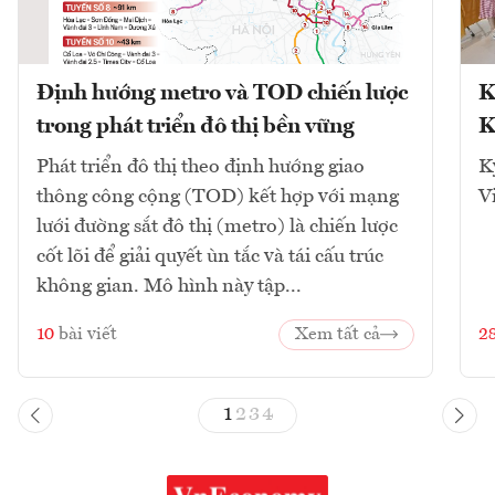
Định hướng metro và TOD chiến lược
K
trong phát triển đô thị bền vững
K
Phát triển đô thị theo định hướng giao
K
thông công cộng (TOD) kết hợp với mạng
V
lưới đường sắt đô thị (metro) là chiến lược
cốt lõi để giải quyết ùn tắc và tái cấu trúc
không gian. Mô hình này tập...
10
bài viết
Xem tất cả
2
1
2
3
4