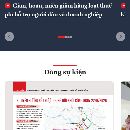
Giãn, hoãn, miễn giảm hàng loạt thuế
phí hỗ trợ người dân và doanh nghiệp
kin
Dòng sự kiện