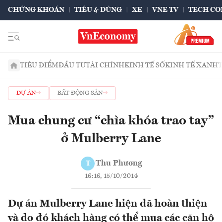
CHỨNG KHOÁN
TIÊU & DÙNG
XE
VNE TV
TECH CO
TIÊU ĐIỂM
ĐẦU TƯ
TÀI CHÍNH
KINH TẾ SỐ
KINH TẾ XANH
DỰ ÁN
BẤT ĐỘNG SẢN
Mua chung cư “chìa khóa trao tay”
ở Mulberry Lane
Thu Phương
T
16:16, 15/10/2014
Dự án Mulberry Lane hiện đã hoàn thiện
và do đó khách hàng có thể mua các căn hộ