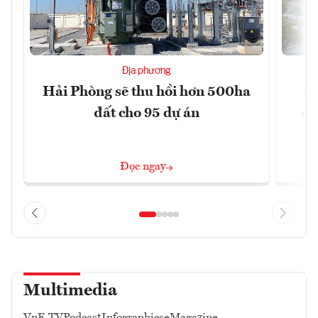
Địa phương
Hải Phòng sẽ thu hồi hơn 500ha
Đầ
đất cho 95 dự án
cầ
Đọc ngay
Multimedia