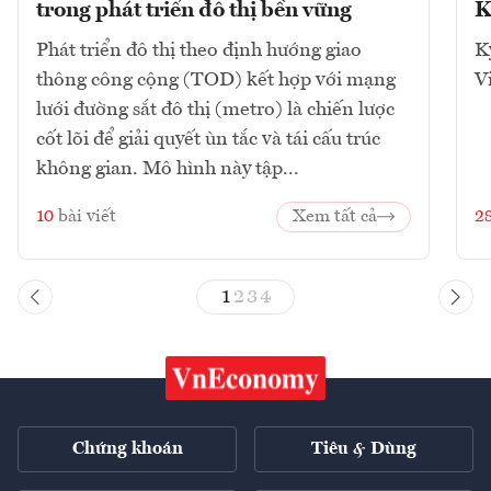
trong phát triển đô thị bền vững
K
Phát triển đô thị theo định hướng giao
K
thông công cộng (TOD) kết hợp với mạng
V
lưới đường sắt đô thị (metro) là chiến lược
cốt lõi để giải quyết ùn tắc và tái cấu trúc
không gian. Mô hình này tập...
10
bài viết
Xem tất cả
2
1
2
3
4
Chứng khoán
Tiêu & Dùng