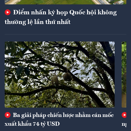
Điểm nhấn kỳ họp Quốc hội không
thường lệ lần thứ nhất
Ba giải pháp chiến lược nhằm cán mốc
xuất khẩu 74 tỷ USD
ngu