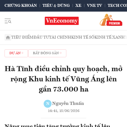
CHỨNG KHOÁN
TIÊU & DÙNG
XE
VNE TV
TECH CO
TIÊU ĐIỂM
ĐẦU TƯ
TÀI CHÍNH
KINH TẾ SỐ
KINH TẾ XANH
DỰ ÁN
BẤT ĐỘNG SẢN
Hà Tĩnh điều chỉnh quy hoạch, mở
rộng Khu kinh tế Vũng Áng lên
gần 73.000 ha
Nguyễn Thuấn
N
14:41, 18/06/2026
Nâng mục tiêu tăng trưởng kinh tế lên