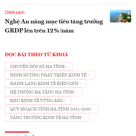
Chính sách
Nghệ An nâng mục tiêu tăng trưởng
GRDP lên trên 12%/năm
ĐỌC BÀI THEO TỪ KHOÁ
CHUYỂN ĐỔI SỐ HÀ TĨNH
ĐỊNH HƯỚNG PHÁT TRIỂN KINH TẾ
HÀNH LANG KINH TẾ BIÊN GIỚI
HỆ THỐNG HẠ TẦNG HÀ TĨNH
KHU KINH TẾ VŨNG ÁNG
QUY HOẠCH TỈNH HÀ TĨNH 2021-2030
TĂNG TRƯỞNG KINH TẾ HÀ TĨNH