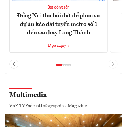
Bất động sản
Đồng Nai thu hồi đất để phục vụ
Tậ
dự án kéo dài tuyến metro số 1
t
đến sân bay Long Thành
Đọc ngay
Multimedia
VnE TV
Podcast
Infographics
eMagazine