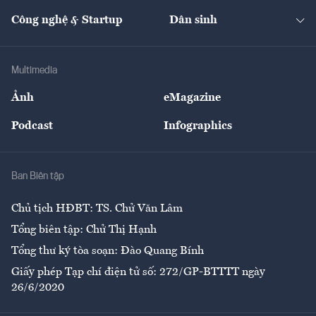
Kinh doanh
Kết nối
Tạp chí kinh tế Việt Nam
eMagazine
Nhà đầu tư
Du lịch
Công nghệ & Startup
Dân sinh
Tư vấn
Nông sản
Doanh nhân
Tư vấn Tiêu & Dùng
Infographics
Hạ tầng
Sức khỏe
Khung pháp lý
Doanh nghiệp
Địa phương
Thị trường
Bảo hiểm
Multimedia
Sự kiện
Nhân lực
Ảnh
eMagazine
Đẹp +
An sinh
Podcast
Infographics
Giải trí
Y tế
Nhà
Ban Biên tập
Ẩm thực
Chủ tịch HĐBT: TS. Chử Văn Lâm
Tổng biên tập: Chử Thị Hạnh
Tổng thư ký tòa soạn: Đào Quang Bính
Giấy phép Tạp chí điện tử số: 272/GP-BTTTT ngày
26/6/2020