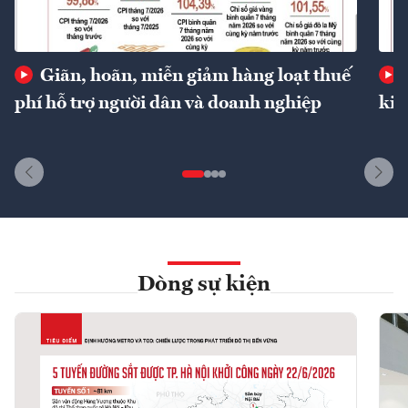
Giãn, hoãn, miễn giảm hàng loạt thuế
phí hỗ trợ người dân và doanh nghiệp
kin
Dòng sự kiện