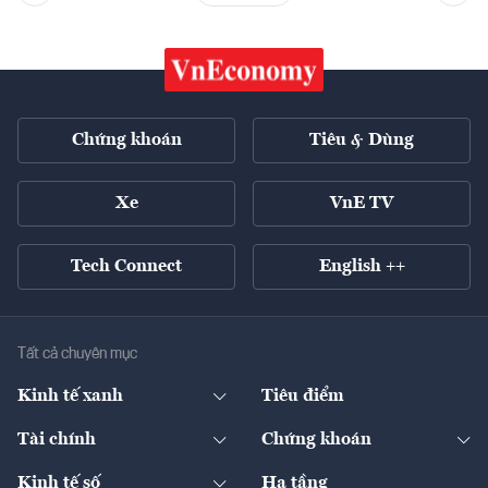
Chứng khoán
Tiêu & Dùng
Xe
VnE TV
Tech Connect
English ++
Tất cả chuyên mục
Kinh tế xanh
Tiêu điểm
Chuyển động xanh
Tài chính
Chứng khoán
Pháp lý
Ngân hàng
Doanh nghiệp niêm yết
Kinh tế số
Hạ tầng