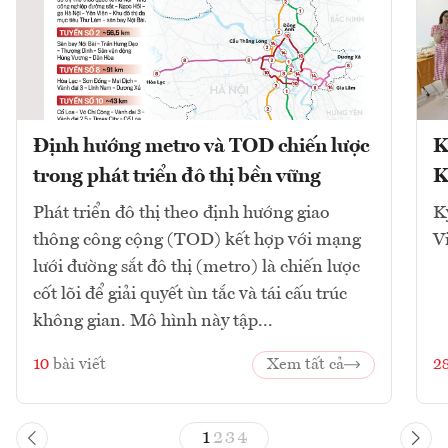
Định hướng metro và TOD chiến lược
K
trong phát triển đô thị bền vững
K
Phát triển đô thị theo định hướng giao
K
thông công cộng (TOD) kết hợp với mạng
V
lưới đường sắt đô thị (metro) là chiến lược
cốt lõi để giải quyết ùn tắc và tái cấu trúc
không gian. Mô hình này tập...
10
bài viết
Xem tất cả
2
1
2
3
4