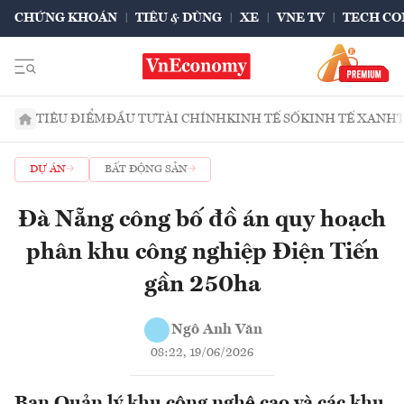
CHỨNG KHOÁN
TIÊU & DÙNG
XE
VNE TV
TECH CO
TIÊU ĐIỂM
ĐẦU TƯ
TÀI CHÍNH
KINH TẾ SỐ
KINH TẾ XANH
DỰ ÁN
BẤT ĐỘNG SẢN
Đà Nẵng công bố đồ án quy hoạch
phân khu công nghiệp Điện Tiến
gần 250ha
Ngô Anh Văn
08:22, 19/06/2026
Ban Quản lý khu công nghệ cao và các khu