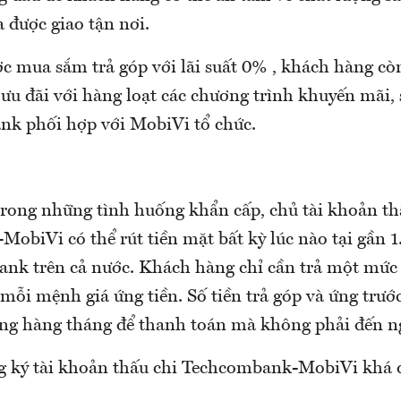
được giao tận nơi.
ợc mua sắm trả góp với lãi suất 0% , khách hàng cò
ưu đãi với hàng loạt các chương trình khuyến mãi, 
k phối hợp với MobiVi tổ chức.
trong những tình huống khẩn cấp, chủ tài khoản th
obiVi có thể rút tiền mặt bất kỳ lúc nào tại gần 
nk trên cả nước. Khách hàng chỉ cần trả một mức 
mỗi mệnh giá ứng tiền. Số tiền trả góp và ứng trước
ơng hàng tháng để thanh toán mà không phải đến n
g ký tài khoản thấu chi Techcombank-MobiVi khá đ