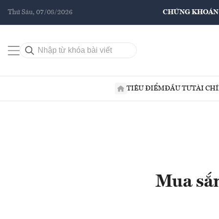
Thứ Sáu, 07/08/2026
CHỨNG KHOÁN
TIÊU ĐIỂM
ĐẦU TƯ
TÀI CH
Mua sắm