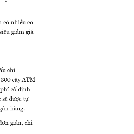
n có nhiều cơ
siêu giảm giá
ấu chi
1.300 cây ATM
phí cố định
 sẽ được tự
gân hàng.
ơn giản, chỉ