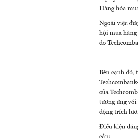
Hàng hóa mua 
Ngoài việc đư
hội mua hàng 
do Techcomban
Bên cạnh đó, 
Techcombank-M
của Techcomba
tương ứng với 
động trích lư
Điều kiện đăn
cần: