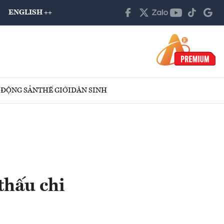
ENGLISH ++
 ĐỘNG SẢN
THẾ GIỚI
DÂN SINH
thấu chi