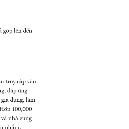
:
ả góp lên đến
n truy cập vào
ng, đáp ứng
 gia dụng, làm
… Hơn 100,000
u và nhà cung
sản phẩm.