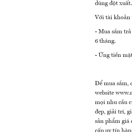
dùng đột xuất.
Với tài khoản
- Mua sắm trả 
6 tháng.
- Ứng tiền mặt
Để mua sắm, c
website www.m
mọi nhu cầu c
đẹp, giải trí,
sản phẩm giá c
cấp uy tín hà