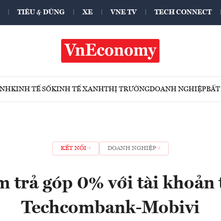
TIÊU & DÙNG
XE
VNE TV
TECH CONNECT
ÍNH
KINH TẾ SỐ
KINH TẾ XANH
THỊ TRƯỜNG
DOANH NGHIỆP
BẤT
KẾT NỐI
DOANH NGHIỆP
 trả góp 0% với tài khoản 
Techcombank-Mobivi