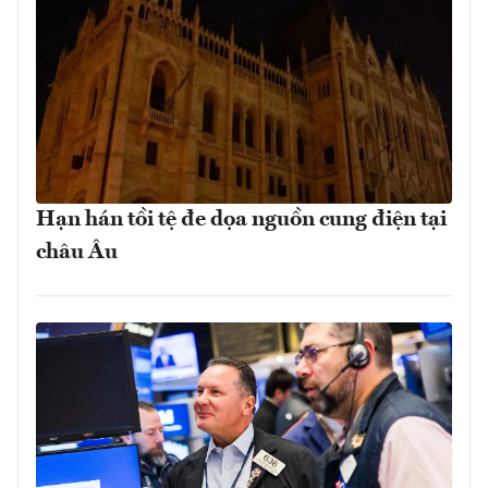
Hạn hán tồi tệ đe dọa nguồn cung điện tại
châu Âu