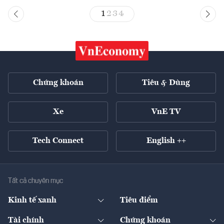
1
2
3
4
Chứng khoán
Tiêu & Dùng
Xe
VnE TV
Tech Connect
English ++
Tất cả chuyên mục
Kinh tế xanh
Tiêu điểm
Chuyển động xanh
Tài chính
Chứng khoán