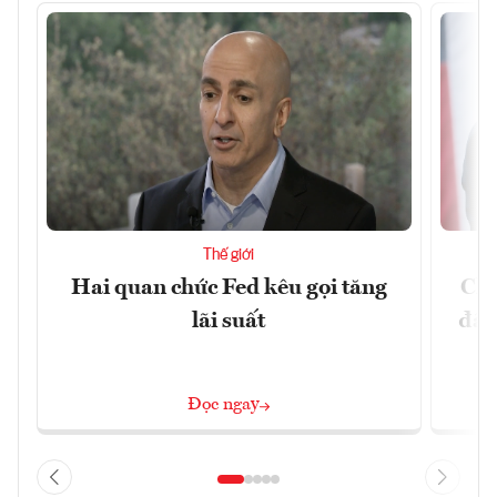
Thế giới
Hai quan chức Fed kêu gọi tăng
Chí
lãi suất
đã 
Đọc ngay