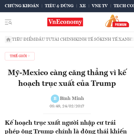
CHỨNG KHOÁN
TIÊU & DÙNG
XE
VNE TV
TECH CO
TIÊU ĐIỂM
ĐẦU TƯ
TÀI CHÍNH
KINH TẾ SỐ
KINH TẾ XANH
THẾ GIỚI
Mỹ-Mexico càng căng thẳng vì kế
hoạch trục xuất của Trump
Bình Minh
B
08:49, 24/02/2017
Kế hoạch trục xuất người nhập cư trái
phép ông Trump chính là động thái khiến