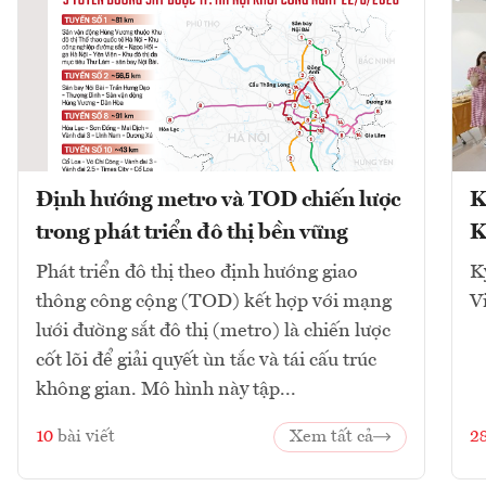
Định hướng metro và TOD chiến lược
K
trong phát triển đô thị bền vững
K
Phát triển đô thị theo định hướng giao
K
thông công cộng (TOD) kết hợp với mạng
V
lưới đường sắt đô thị (metro) là chiến lược
cốt lõi để giải quyết ùn tắc và tái cấu trúc
không gian. Mô hình này tập...
10
bài viết
Xem tất cả
2