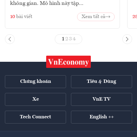
không gian. Mô hình này tập...
10
bài viết
Xem tất cả
2
1
2
3
4
Chứng khoán
Tiêu & Dùng
Xe
VnE TV
Tech Connect
English ++