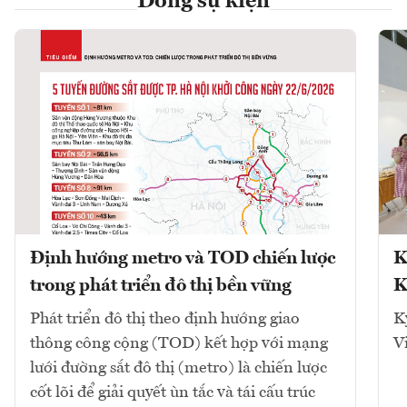
Dòng sự kiện
Định hướng metro và TOD chiến lược
K
trong phát triển đô thị bền vững
K
Phát triển đô thị theo định hướng giao
K
thông công cộng (TOD) kết hợp với mạng
V
lưới đường sắt đô thị (metro) là chiến lược
cốt lõi để giải quyết ùn tắc và tái cấu trúc