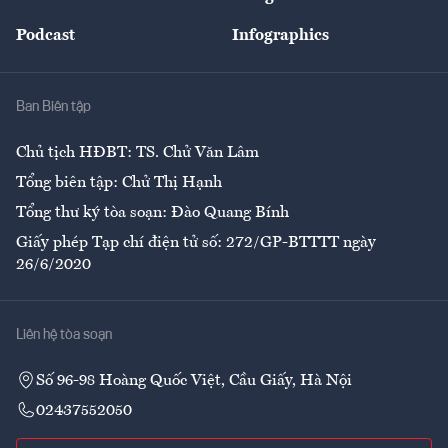
Đẹp +
An sinh
Podcast
Infographics
Giải trí
Y tế
Nhà
Ban Biên tập
Ẩm thực
Chủ tịch HĐBT: TS. Chử Văn Lâm
Tổng biên tập: Chử Thị Hạnh
Tổng thư ký tòa soạn: Đào Quang Bính
Giấy phép Tạp chí điện tử số: 272/GP-BTTTT ngày
26/6/2020
Liên hệ tòa soạn
Số 96-98 Hoàng Quốc Việt, Cầu Giấy, Hà Nội
02437552050