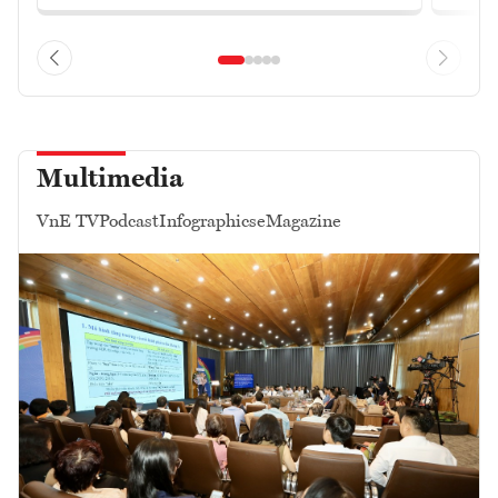
Multimedia
VnE TV
Podcast
Infographics
eMagazine