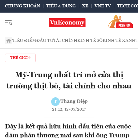
CHỨNG KHOÁN
TIÊU & DÙNG
XE
VNE TV
TECH CO
TIÊU ĐIỂM
ĐẦU TƯ
TÀI CHÍNH
KINH TẾ SỐ
KINH TẾ XANH
THẾ GIỚI
Mỹ-Trung nhất trí mở cửa thị
trường thịt bò, tài chính cho nhau
Thăng Điệp
T
21:12, 12/05/2017
Đây là kết quả hữu hình đầu tiên của cuộc
đàm phán thương mại sau khi ông Trump