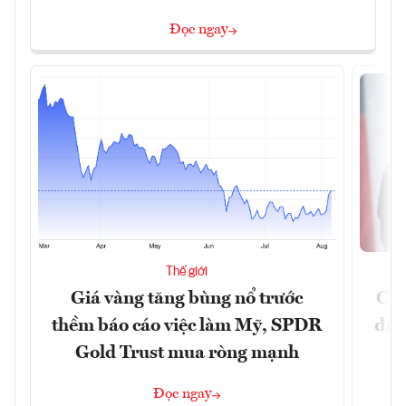
Đọc ngay
Thế giới
Giá vàng tăng bùng nổ trước
Chí
thềm báo cáo việc làm Mỹ, SPDR
đã 
Gold Trust mua ròng mạnh
Đọc ngay