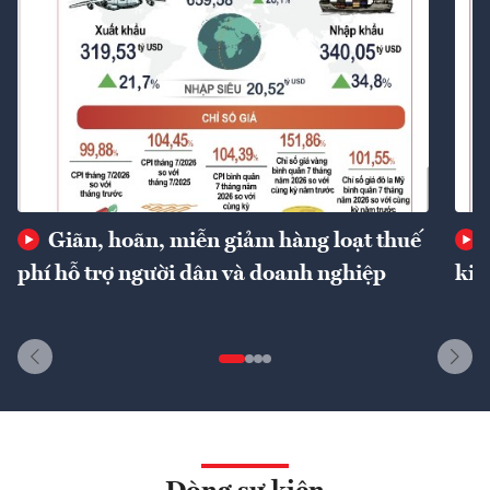
Giãn, hoãn, miễn giảm hàng loạt thuế
phí hỗ trợ người dân và doanh nghiệp
kin