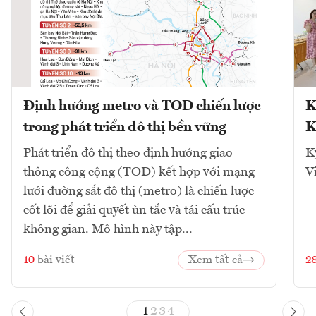
Định hướng metro và TOD chiến lược
K
trong phát triển đô thị bền vững
K
Phát triển đô thị theo định hướng giao
K
thông công cộng (TOD) kết hợp với mạng
V
lưới đường sắt đô thị (metro) là chiến lược
cốt lõi để giải quyết ùn tắc và tái cấu trúc
không gian. Mô hình này tập...
10
bài viết
Xem tất cả
2
1
2
3
4