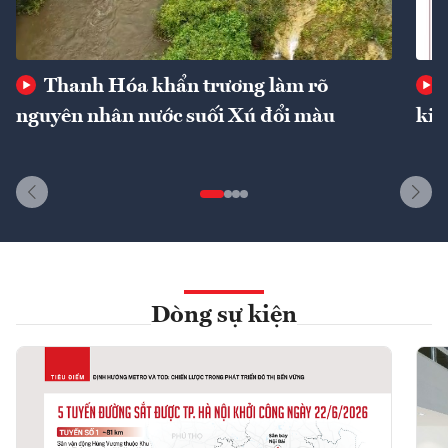
Thanh Hóa khẩn trương làm rõ
nguyên nhân nước suối Xú đổi màu
kin
Dòng sự kiện