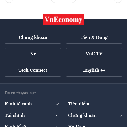
Chứng khoán
Tiêu & Dùng
Xe
VnE TV
Tech Connect
English ++
Tất cả chuyên mục
Kinh tế xanh
Tiêu điểm
Chuyển động xanh
Tài chính
Chứng khoán
Pháp lý
Ngân hàng
Doanh nghiệp niêm yết
Kinh tế số
Hạ tầng