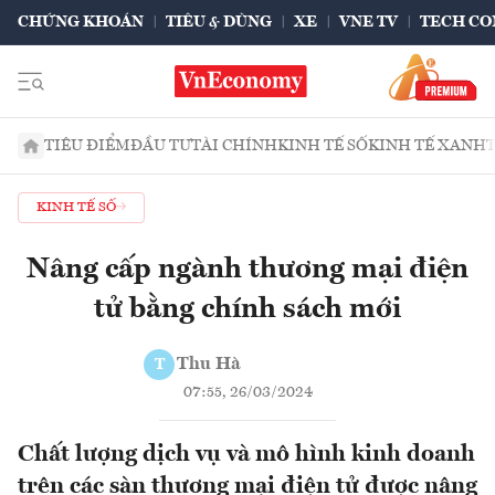
CHỨNG KHOÁN
TIÊU & DÙNG
XE
VNE TV
TECH CO
TIÊU ĐIỂM
ĐẦU TƯ
TÀI CHÍNH
KINH TẾ SỐ
KINH TẾ XANH
KINH TẾ SỐ
Nâng cấp ngành thương mại điện
tử bằng chính sách mới
Thu Hà
T
07:55, 26/03/2024
Chất lượng dịch vụ và mô hình kinh doanh
trên các sàn thương mại điện tử được nâng