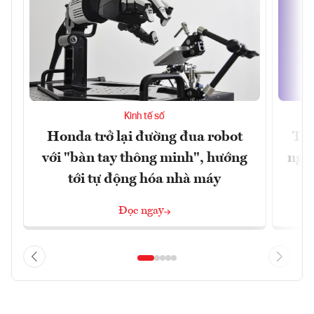
Kinh tế số
Honda trở lại đường đua robot
Thủ
với "bàn tay thông minh", hướng
nghẽ
tới tự động hóa nhà máy
Đọc ngay