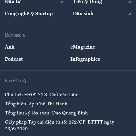
Đầu tư
Tiêu & Dùng
Quản trị số
Cafe BĐS
Thị trường
Kinh doanh
Kết nối
Tạp chí kinh tế Việt Nam
eMagazine
Nhà đầu tư
Du lịch
Công nghệ & Startup
Dân sinh
Tư vấn
Nông sản
Doanh nhân
Tư vấn Tiêu & Dùng
Infographics
Hạ tầng
Sức khỏe
Khung pháp lý
Doanh nghiệp
Địa phương
Thị trường
Bảo hiểm
Multimedia
Sự kiện
Nhân lực
Ảnh
eMagazine
Đẹp +
An sinh
Podcast
Infographics
Giải trí
Y tế
Nhà
Ban Biên tập
Ẩm thực
Chủ tịch HĐBT: TS. Chử Văn Lâm
Tổng biên tập: Chử Thị Hạnh
Tổng thư ký tòa soạn: Đào Quang Bính
Giấy phép Tạp chí điện tử số: 272/GP-BTTTT ngày
26/6/2020