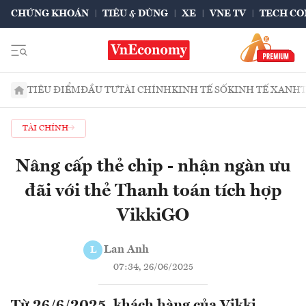
CHỨNG KHOÁN
TIÊU & DÙNG
XE
VNE TV
TECH CO
TIÊU ĐIỂM
ĐẦU TƯ
TÀI CHÍNH
KINH TẾ SỐ
KINH TẾ XANH
TÀI CHÍNH
Nâng cấp thẻ chip - nhận ngàn ưu
đãi với thẻ Thanh toán tích hợp
VikkiGO
Lan Anh
L
07:34, 26/06/2025
Từ 26/6/2025, khách hàng của Vikki