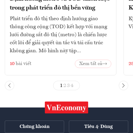
trong phát triển đô thị bền vững
K
Phát triển đô thị theo định hướng giao
K
thông công cộng (TOD) kết hợp với mạng
V
lưới đường sắt đô thị (metro) là chiến lược
cốt lõi để giải quyết ùn tắc và tái cấu trúc
không gian. Mô hình này tập...
10
bài viết
Xem tất cả
2
1
2
3
4
Chứng khoán
Tiêu & Dùng