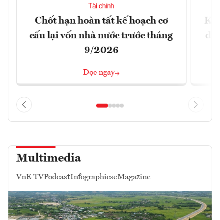
Tài chính
Chốt hạn hoàn tất kế hoạch cơ
Khô
cấu lại vốn nhà nước trước tháng
doa
9/2026
Đọc ngay
Multimedia
VnE TV
Podcast
Infographics
eMagazine