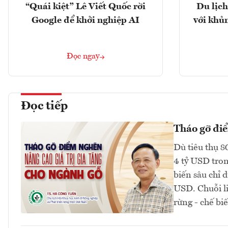
“Quái kiệt” Lê Viết Quốc rời
Du lịch
Google để khởi nghiệp AI
với khủ
Đọc ngay
Đọc tiếp
Tháo gỡ điể
Dù tiêu thụ 8
4 tỷ USD tron
biến sâu chỉ 
USD. Chuỗi li
rừng - chế biế