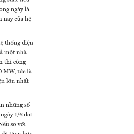
g suất tiêu
ong ngày là
n nay của hệ
hệ thống điện
cả một nhà
n thì công
00 MW, tức là
ện lớn nhất
hận những số
 ngày 1/6 đạt
Nếu so với