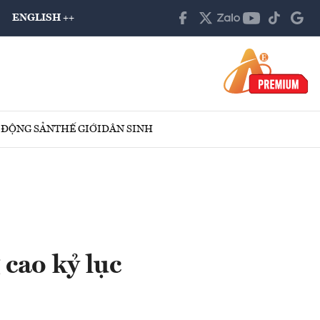
ENGLISH ++
 ĐỘNG SẢN
THẾ GIỚI
DÂN SINH
 cao kỷ lục