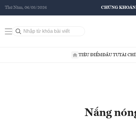
Thứ Năm, 06/08/2026
CHỨNG KHOÁN
TIÊU ĐIỂM
ĐẦU TƯ
TÀI CH
Nắng nóng 