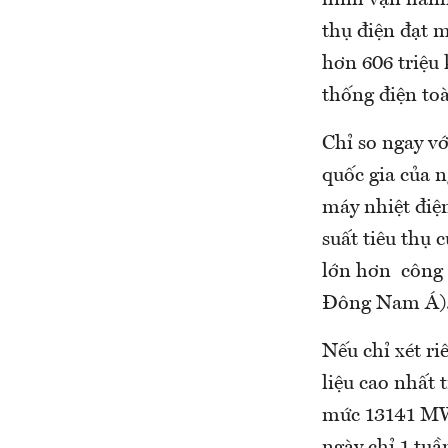
hình vận hành 
thụ điện đạt 
hơn 606 triệu 
thống điện to
Chỉ so ngay vớ
quốc gia của 
máy nhiệt điện
suất tiêu thụ 
lớn hơn công 
Đông Nam Á)
Nếu chỉ xét ri
liệu cao nhất 
mức 13141 MW 