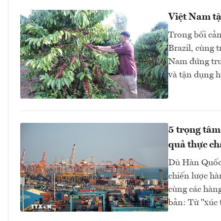
Việt Nam tận
Trong bối cản
Brazil, cùng 
Nam đứng trướ
và tận dụng h
5 trọng tâm
quả thực ch
Dù Hàn Quốc t
chiến lược hà
cùng các hàng
bản: Từ "xúc 