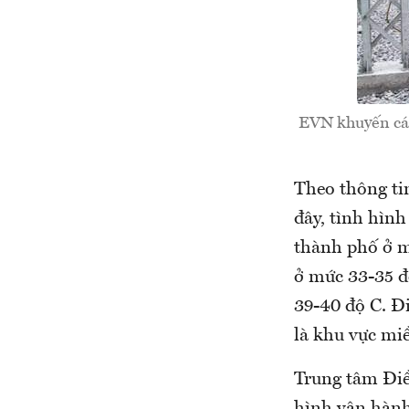
EVN khuyến cáo 
Theo thông ti
đây, tình hình
thành phố ở m
ở mức 33-35 độ
39-40 độ C. Đi
là khu vực mi
Trung tâm Điều