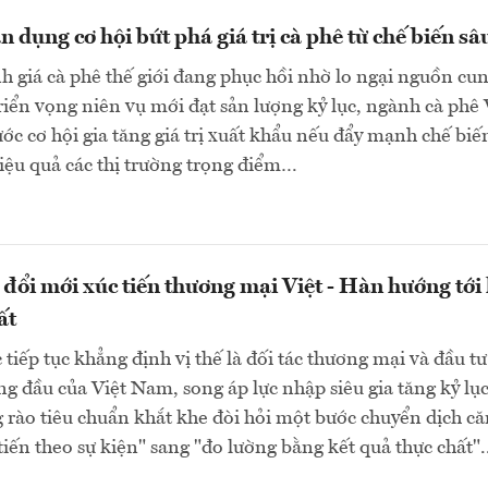
 dụng cơ hội bứt phá giá trị cà phê từ chế biến sâ
h giá cà phê thế giới đang phục hồi nhờ lo ngại nguồn cun
triển vọng niên vụ mới đạt sản lượng kỷ lục, ngành cà phê 
c cơ hội gia tăng giá trị xuất khẩu nếu đẩy mạnh chế biế
iệu quả các thị trường trọng điểm…
 đổi mới xúc tiến thương mại Việt - Hàn hướng tới 
ất
iếp tục khẳng định vị thế là đối tác thương mại và đầu tư
ng đầu của Việt Nam, song áp lực nhập siêu gia tăng kỷ lụ
 rào tiêu chuẩn khắt khe đòi hỏi một bước chuyển dịch că
tiến theo sự kiện" sang "đo lường bằng kết quả thực chất".