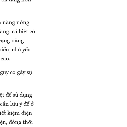
c đã tăng hơn
h nắng nóng
ăng, cá biệt có
trạng nắng
biến, chủ yếu
 cao.
guy cơ gây sự
ệt để sử dụng
cần lưu ý để ở
iết kiệm điện
iện, đồng thời