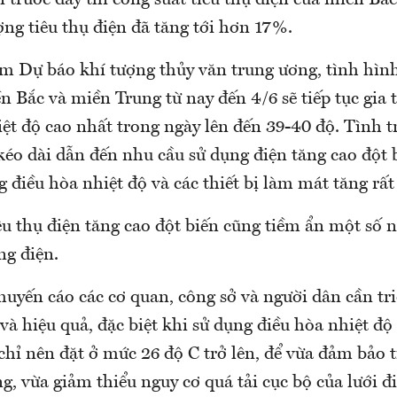
n trước đây thì công suất tiêu thụ điện của miền Bắ
ng tiêu thụ điện đã tăng tới hơn 17%.
m Dự báo khí tượng thủy văn trung ương, tình hìn
ền Bắc và miền Trung từ nay đến 4/6 sẽ tiếp tục gia t
iệt độ cao nhất trong ngày lên đến 39-40 độ. Tình 
kéo dài dẫn đến nhu cầu sử dụng điện tăng cao đột 
g điều hòa nhiệt độ và các thiết bị làm mát tăng rất
u thụ điện tăng cao đột biến cũng tiềm ẩn một số n
ng điện.
uyến cáo các cơ quan, công sở và người dân cần tri
 và hiệu quả, đặc biệt khi sử dụng điều hòa nhiệt độ 
 chỉ nên đặt ở mức 26 độ C trở lên, để vừa đảm bảo t
, vừa giảm thiểu nguy cơ quá tải cục bộ của lưới đ