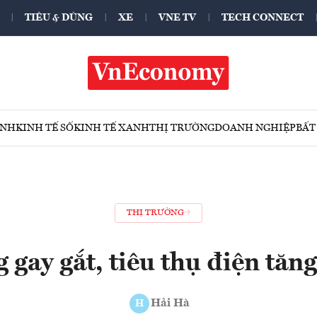
TIÊU & DÙNG
XE
VNE TV
TECH CONNECT
ÍNH
KINH TẾ SỐ
KINH TẾ XANH
THỊ TRƯỜNG
DOANH NGHIỆP
BẤT
THỊ TRƯỜNG
gay gắt, tiêu thụ điện tăng
Hải Hà
H