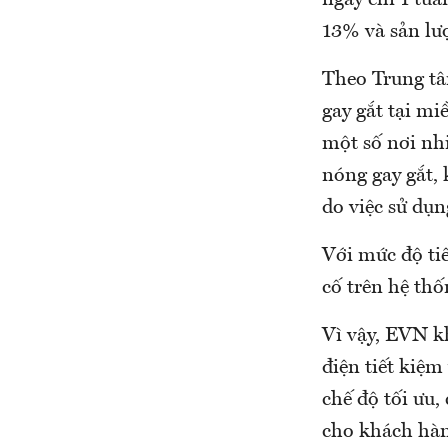
ngày chỉ 1 tuầ
13% và sản lượ
Theo Trung tâ
gay gắt tại mi
một số nơi nh
nóng gay gắt, 
do việc sử dụn
Với mức độ tiê
cố trên hệ thố
Vì vậy, EVN kh
điện tiết kiệm
chế độ tối ưu,
cho khách hàng