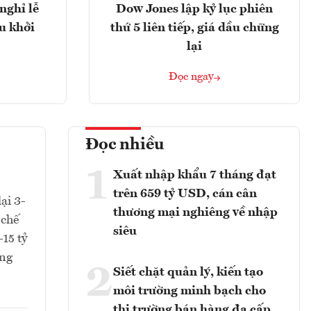
nghỉ lễ
Dow Jones lập kỷ lục phiên
u khởi
thứ 5 liên tiếp, giá dầu chững
lại
Đọc ngay
Đọc nhiều
1
Xuất nhập khẩu 7 tháng đạt
trên 659 tỷ USD, cán cân
ại 3-
thương mại nghiêng về nhập
 chế
siêu
-15 tỷ
ồng
2
Siết chặt quản lý, kiến tạo
môi trường minh bạch cho
thị trường bán hàng đa cấp