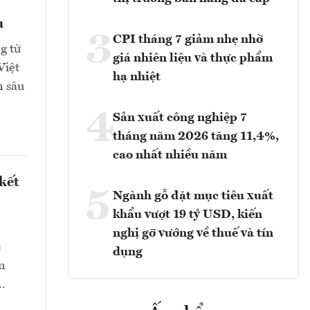
u
3
CPI tháng 7 giảm nhẹ nhờ
g từ
giá nhiên liệu và thực phẩm
Việt
hạ nhiệt
n sâu
4
Sản xuất công nghiệp 7
tháng năm 2026 tăng 11,4%,
cao nhất nhiều năm
kết
5
Ngành gỗ đặt mục tiêu xuất
khẩu vượt 19 tỷ USD, kiến
nghị gỡ vướng về thuế và tín
c
dụng
n
..