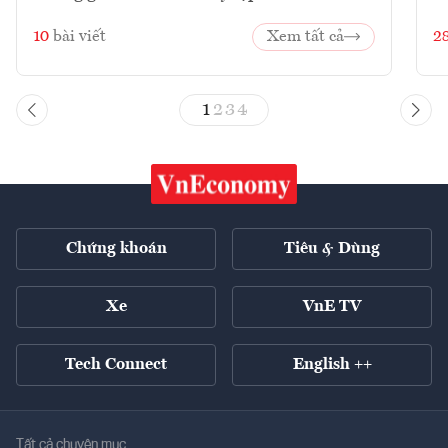
10
bài viết
Xem tất cả
2
1
2
3
4
Chứng khoán
Tiêu & Dùng
Xe
VnE TV
Tech Connect
English ++
Tất cả chuyên mục