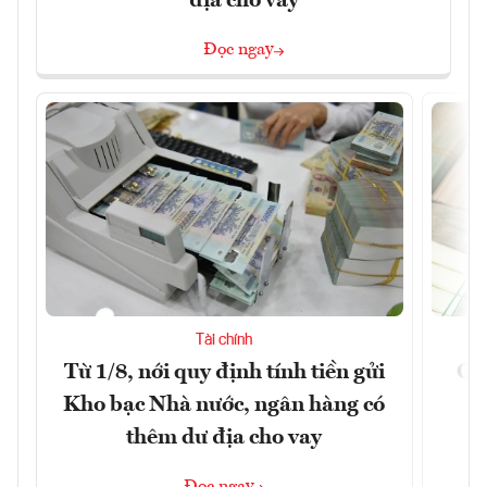
địa cho vay
Đọc ngay
Tài chính
Từ 1/8, nới quy định tính tiền gửi
Gi
Kho bạc Nhà nước, ngân hàng có
thêm dư địa cho vay
Đọc ngay