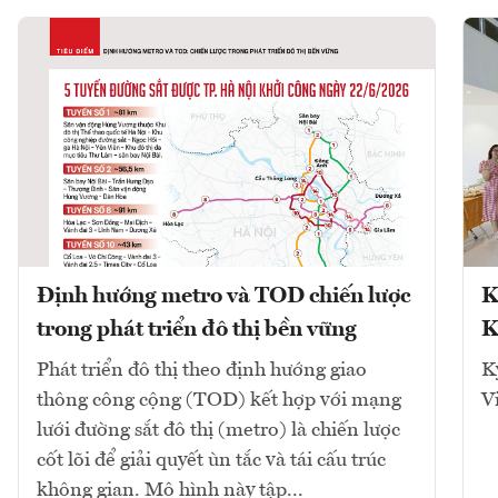
Định hướng metro và TOD chiến lược
K
trong phát triển đô thị bền vững
K
Phát triển đô thị theo định hướng giao
K
thông công cộng (TOD) kết hợp với mạng
V
lưới đường sắt đô thị (metro) là chiến lược
cốt lõi để giải quyết ùn tắc và tái cấu trúc
không gian. Mô hình này tập...