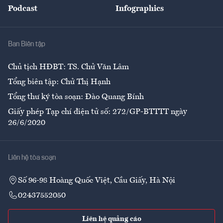
Podcast
Infographics
Giải trí
Y tế
Nhà
Ban Biên tập
Ẩm thực
Chủ tịch HĐBT: TS. Chử Văn Lâm
Tổng biên tập: Chử Thị Hạnh
Tổng thư ký tòa soạn: Đào Quang Bính
Giấy phép Tạp chí điện tử số: 272/GP-BTTTT ngày
26/6/2020
Liên hệ tòa soạn
Số 96-98 Hoàng Quốc Việt, Cầu Giấy, Hà Nội
02437552050
Liên hệ quảng cáo