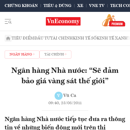
CHỨNG KHOÁN
TIÊU & DÙNG
XE
VNE TV
TECH CO
TIÊU ĐIỂM
ĐẦU TƯ
TÀI CHÍNH
KINH TẾ SỐ
KINH TẾ XANH
NGÂN HÀNG
TÀI CHÍNH
Ngân hàng Nhà nước: “Sẽ đảm
bảo giá vàng sát thế giới”
Vũ Ca
V
09:40, 23/08/2011
Ngân hàng Nhà nước tiếp tục đưa ra thông
tin về những biến động mới trên thị