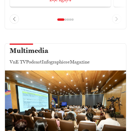
Multimedia
VnE TV
Podcast
Infographics
eMagazine