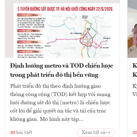
Định hướng metro và TOD chiến lược
K
trong phát triển đô thị bền vững
K
Phát triển đô thị theo định hướng giao
K
thông công cộng (TOD) kết hợp với mạng
V
lưới đường sắt đô thị (metro) là chiến lược
cốt lõi để giải quyết ùn tắc và tái cấu trúc
không gian. Mô hình này tập...
10
bài viết
Xem tất cả
2