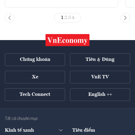
1
2
3
4
Chứng khoán
Tiêu & Dùng
Xe
VnE TV
Tech Connect
English ++
Tất cả chuyên mục
Kinh tế xanh
Tiêu điểm