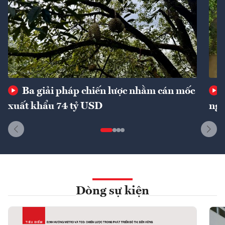
Ba giải pháp chiến lược nhằm cán mốc
xuất khẩu 74 tỷ USD
ngu
Dòng sự kiện