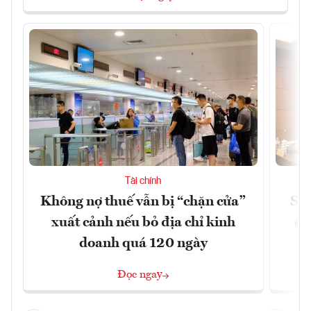
Tài chính
Không nợ thuế vẫn bị “chặn cửa”
Sửa
xuất cảnh nếu bỏ địa chỉ kinh
ca
doanh quá 120 ngày
Đọc ngay