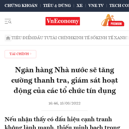
CHỨNG KHOÁN
TIÊU & DÙNG
XE
VNE TV
TECH CO
TIÊU ĐIỂM
ĐẦU TƯ
TÀI CHÍNH
KINH TẾ SỐ
KINH TẾ XANH
TÀI CHÍNH
Ngân hàng Nhà nước sẽ tăng
cường thanh tra, giám sát hoạt
động của các tổ chức tín dụng
16:46, 18/08/2022
Nếu nhận thấy có dấu hiệu cạnh tranh
không lành mạnh, thiếu minh bạch trong