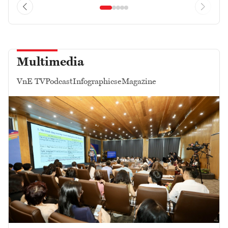
Multimedia
VnE TV
Podcast
Infographics
eMagazine