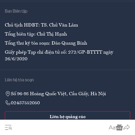
Nhà
Ban Biên tập
Ẩm thực
Chủ tịch HĐBT: TS. Chử Văn Lâm
Tổng biên tập: Chử Thị Hạnh
Tổng thư ký tòa soạn: Đào Quang Bính
Giấy phép Tạp chí điện tử số: 272/GP-BTTTT ngày
26/6/2020
Liên hệ tòa soạn
Số 96-98 Hoàng Quốc Việt, Cầu Giấy, Hà Nội
02437552050
Liên hệ quảng cáo