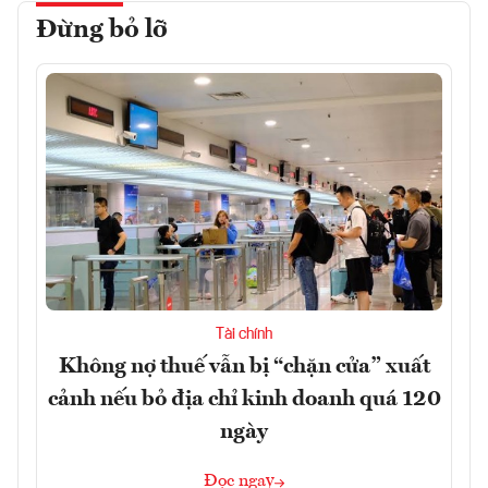
Đừng bỏ lỡ
Tài chính
Không nợ thuế vẫn bị “chặn cửa” xuất
cảnh nếu bỏ địa chỉ kinh doanh quá 120
ngày
Đọc ngay